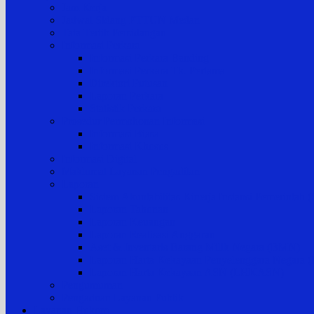
Jam Kerja
Jadwal Sidang PTTUN Medan
Tata Tertib Persidangan
Informasi Perkara
Informasi Perkara Banding
Informasi Perkara Tk. Pertama
Direktori Putusan
Laporan Perkara
Statistik Perkara
Prosedur Permohonan Informasi
Informasi Biasa
Informasi Khusus
Informasi Digital
Maklumat Layanan Pengadilan
Laporan
Sistem Akuntabilitas Kinerja Instansi Pemerintah
Laporan Tahunan
Laporan Keuangan
Laporan Realisasi Anggaran
Aset & Inventaris Barang Milik Negara (BMN)
Laporan Harta Kekayaan Penyelenggara Negara
Laporan Harta Kekayaan ASN (LHKASN)
Pengumuman
Pengaduan Layanan Publik
Layanan Hukum