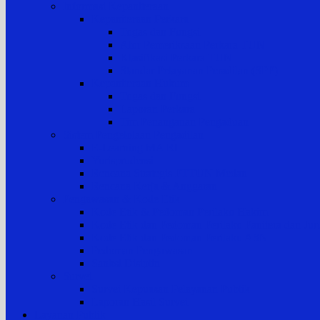
Informasi Kepaniteraan
Kepaniteraan Perkara
Tugas dan Fungsi
Alur Pemeriksaan Perkara TUN
Klasifikasi Perkara TUN
Standar Pelayanan Peradilan (SPP)
Kepaniteraan Hukum
Tugas dan Fungsi
Laporan Perkara
Tim Penanganan Pengaduan
Sistem Pengelolaan Pengadilan
E-Learning MA RI
Yurisprudensi
Rencana Strategis PTTUN Medan
Rencana Kerja & Anggaran
Pengawasan & Kode Etik
Kode Etik & Pedoman Perilaku Hakim
Kode Etik dan Pedoman Perilaku Panitera dan Juru
Kode Etik dan Pedoman Perilaku ASN
Pedoman Pengawasan
Sanksi Disiplin
Survei
Survei Kepuasan Pelayanan Publik
Laporan Hasil Survei
Layanan Publik