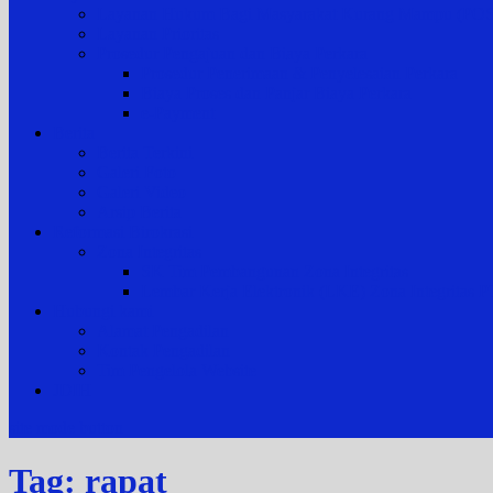
Layanan Hukum Bagi Masyarakat Kurang Mampu (
Layanan Prioritas
Prosedur Pengajuan dan Biaya Perkara
Prosedur Penerimaan & Penyelesaian Perkara
Biaya Proses dan Panjar Biaya Perkara
e-Payment
Berita
Berita Terkini
Galeri Foto
Galeri Video
Arsip Berita
Reformasi Birokrasi
Zona Integritas
SK Tim Pembangunan Zona Integritas
Lembar Kerja Elektronik (LKE) Zona Integrita
Hubungi kami
Alamat Pengadilan
Kontak Pengadilan
Tim Pengelola Website
JDIH
site mode button
Tag:
rapat