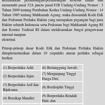
memenuhi pasal 32A juncto pasal 81B Undang-Undang Nomor : 3
Tahun 2009 tentang Perubahan Kedua Undang-Undang Nomor : 14
Tahun 1985 tentang Mahkamah Agung, maka disusunlah Kode Etik
dan Pedoman Perilaku Hakim yang merupakan pegangan bagi para
Hakim seluruh Indonesia serta Pedoman bagi Mahkamah Agung RI
dan Komisi Yudisial RI dalam melaksanakan fungsi pengawasan
internal maupun
eksternal.
Prinsip-prinsip dasar Kode Etik dan Pedoman Perilaku Hakim
diimplementasikan dalam 10 (sepuluh) aturan perilaku sebagai
berikut:
(1) Berperilaku Adil;
(6) Bertanggung Jawab;
(7) Menjunjung Tinggi
(2) Berperilaku Jujur;
Harga Diri;
(3) Berperilaku Arif dan
(8) Berdisiplin Tinggi
Bijaksana;
(9) Berperilaku Rendah
(4) Bersikap Mandiri;
Hati; dan