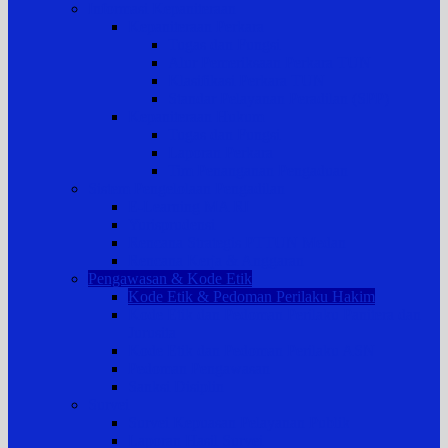
Informasi Kepaniteraan
Kepaniteraan Perkara
Tugas dan Fungsi
Alur Pemeriksaan Perkara TUN
Klasifikasi Perkara TUN
Standar Pelayanan Peradilan (SPP)
Kepaniteraan Hukum
Tugas dan Fungsi
Laporan Perkara
Tim Penanganan Pengaduan
Sistem Pengelolaan Pengadilan
E-Learning MA RI
Yurisprudensi
Rencana Strategis PTTUN Medan
Rencana Kerja & Anggaran
Pengawasan & Kode Etik
Kode Etik & Pedoman Perilaku Hakim
Kode Etik dan Pedoman Perilaku Panitera dan
Jurusita
Kode Etik dan Pedoman Perilaku ASN
Pedoman Pengawasan
Sanksi Disiplin
Survei
Survei Kepuasan Pelayanan Publik
Laporan Hasil Survei