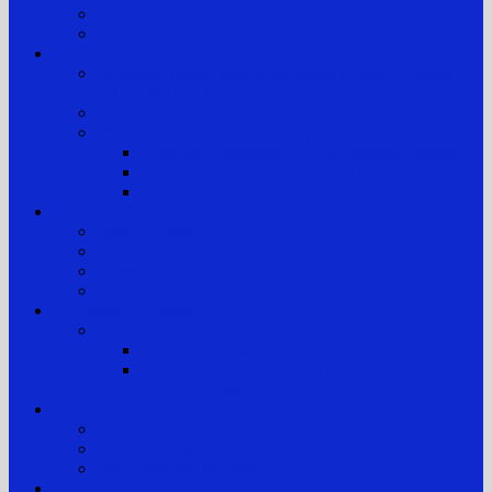
Pengumuman
Pengaduan Layanan Publik
Layanan Hukum
Layanan Hukum Bagi Masyarakat Kurang Mampu
(POSBAKUM)
Layanan Prioritas
Prosedur Pengajuan dan Biaya Perkara
Prosedur Penerimaan & Penyelesaian Perkara
Biaya Proses dan Panjar Biaya Perkara
e-Payment
Berita
Berita Terkini
Galeri Foto
Galeri Video
Arsip Berita
Reformasi Birokrasi
Zona Integritas
SK Tim Pembangunan Zona Integritas
Lembar Kerja Elektronik (LKE) Zona Integritas
PTTUN Medan
Hubungi kami
Alamat Pengadilan
Kontak Pengadilan
Tim Pengelola Website
JDIH