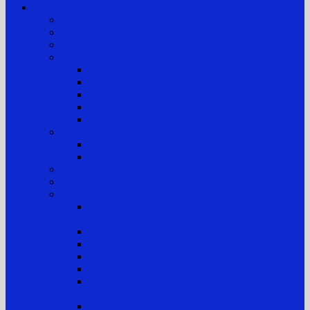
Layanan Publik
Jam Kerja
Jadwal Sidang PTTUN Medan
Tata Tertib Persidangan
Informasi Perkara
Informasi Perkara Banding
Informasi Perkara Tk. Pertama
Direktori Putusan
Laporan Perkara
Statistik Perkara
Prosedur Permohonan Informasi
Informasi Biasa
Informasi Khusus
Informasi Digital
Maklumat Layanan Pengadilan
Laporan
Sistem Akuntabilitas Kinerja Instansi Pemerintah
(SAKIP)
Laporan Tahunan
Laporan Keuangan
Laporan Realisasi Anggaran
Aset & Inventaris Barang Milik Negara (BMN)
Laporan Harta Kekayaan Penyelenggara Negara
(LHKPN)
Laporan Harta Kekayaan ASN (LHKASN)