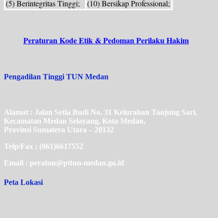
(5) Berintegritas Tinggi;
(10) Bersikap Professional;
Peraturan Kode Etik & Pedoman Perilaku Hakim
Pengadilan Tinggi TUN Medan
Alamat : Jalan Setia Budi No. 31 Kelurahan Tanjung Sari,
Kecamatan Medan Selayang, Kota Medan,
Provinsi Sumatera Utara – 20132
Telp/Fax : (061)6617552
Email : peratun@pttun-medan.go.id
Peta Lokasi