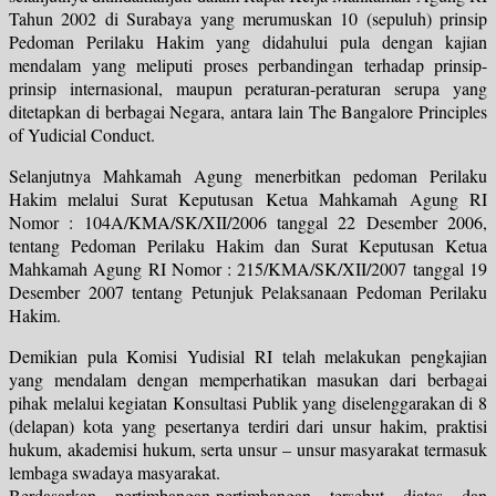
Tahun 2002 di Surabaya yang merumuskan 10 (sepuluh) prinsip
Pedoman Perilaku Hakim yang didahului pula dengan kajian
mendalam yang meliputi proses perbandingan terhadap prinsip-
prinsip internasional, maupun peraturan-peraturan serupa yang
ditetapkan di berbagai Negara, antara lain The Bangalore Principles
of Yudicial Conduct.
Selanjutnya Mahkamah Agung menerbitkan pedoman Perilaku
Hakim melalui Surat Keputusan Ketua Mahkamah Agung RI
Nomor : 104A/KMA/SK/XII/2006 tanggal 22 Desember 2006,
tentang Pedoman Perilaku Hakim dan Surat Keputusan Ketua
Mahkamah Agung RI Nomor : 215/KMA/SK/XII/2007 tanggal 19
Desember 2007 tentang Petunjuk Pelaksanaan Pedoman Perilaku
Hakim.
Demikian pula Komisi Yudisial RI telah melakukan pengkajian
yang mendalam dengan memperhatikan masukan dari berbagai
pihak melalui kegiatan Konsultasi Publik yang diselenggarakan di 8
(delapan) kota yang pesertanya terdiri dari unsur hakim, praktisi
hukum, akademisi hukum, serta unsur – unsur masyarakat termasuk
lembaga swadaya masyarakat.
Berdasarkan pertimbangan-pertimbangan tersebut diatas dan