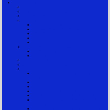
Layanan Publik
Jam Kerja
Jadwal Sidang PTTUN Medan
Tata Tertib Persidangan
Informasi Perkara
Informasi Perkara Banding
Informasi Perkara Tk. Pertama
Direktori Putusan
Laporan Perkara
Statistik Perkara
Prosedur Permohonan Informasi
Informasi Biasa
Informasi Khusus
Informasi Digital
Maklumat Layanan Pengadilan
Laporan
Sistem Akuntabilitas Kinerja Instansi Pemerintah
(SAKIP)
Laporan Tahunan
Laporan Keuangan
Laporan Realisasi Anggaran
Aset & Inventaris Barang Milik Negara (BMN)
Laporan Harta Kekayaan Penyelenggara Negara
(LHKPN)
Laporan Harta Kekayaan ASN (LHKASN)