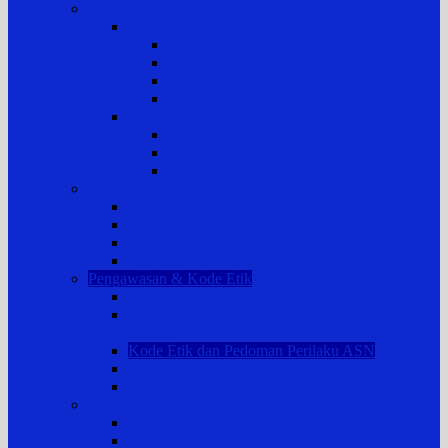
Informasi Kepaniteraan
Kepaniteraan Perkara
Tugas dan Fungsi
Alur Pemeriksaan Perkara TUN
Klasifikasi Perkara TUN
Standar Pelayanan Peradilan (SPP)
Kepaniteraan Hukum
Tugas dan Fungsi
Laporan Perkara
Tim Penanganan Pengaduan
Sistem Pengelolaan Pengadilan
E-Learning MA RI
Yurisprudensi
Rencana Strategis PTTUN Medan
Rencana Kerja & Anggaran
Pengawasan & Kode Etik
Kode Etik & Pedoman Perilaku Hakim
Kode Etik dan Pedoman Perilaku Panitera dan
Jurusita
Kode Etik dan Pedoman Perilaku ASN
Pedoman Pengawasan
Sanksi Disiplin
Survei
Survei Kepuasan Pelayanan Publik
Laporan Hasil Survei