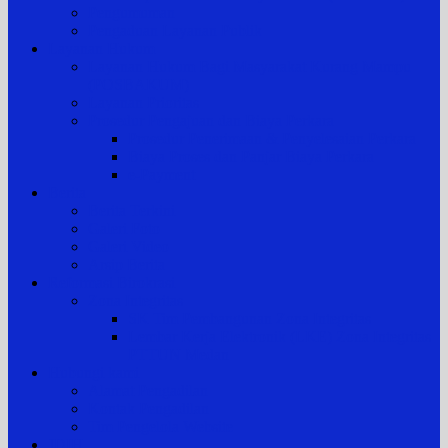
Pengumuman
Pengaduan Layanan Publik
Layanan Hukum
Layanan Hukum Bagi Masyarakat Kurang Mampu
(POSBAKUM)
Layanan Prioritas
Prosedur Pengajuan dan Biaya Perkara
Prosedur Penerimaan & Penyelesaian Perkara
Biaya Proses dan Panjar Biaya Perkara
e-Payment
Berita
Berita Terkini
Galeri Foto
Galeri Video
Arsip Berita
Reformasi Birokrasi
Zona Integritas
SK Tim Pembangunan Zona Integritas
Lembar Kerja Elektronik (LKE) Zona Integritas
PTTUN Medan
Hubungi kami
Alamat Pengadilan
Kontak Pengadilan
Tim Pengelola Website
JDIH