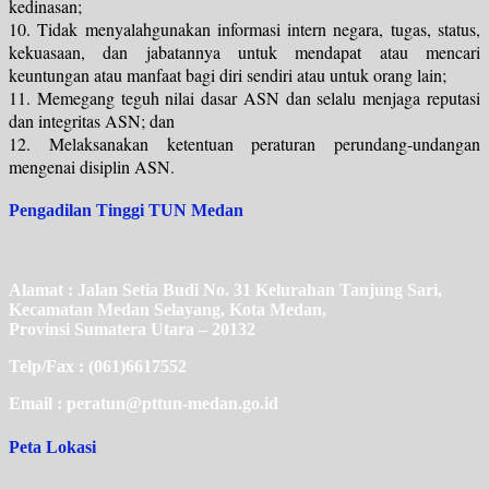
kedinasan;
10. Tidak menyalahgunakan informasi intern negara, tugas, status,
kekuasaan, dan jabatannya untuk mendapat atau mencari
keuntungan atau manfaat bagi diri sendiri atau untuk orang lain;
11. Memegang teguh nilai dasar ASN dan selalu menjaga reputasi
dan integritas ASN; dan
12.
Melaksanakan ketentuan peraturan perundang-undangan
mengenai disiplin ASN.
Pengadilan Tinggi TUN Medan
Alamat : Jalan Setia Budi No. 31 Kelurahan Tanjung Sari,
Kecamatan Medan Selayang, Kota Medan,
Provinsi Sumatera Utara – 20132
Telp/Fax : (061)6617552
Email : peratun@pttun-medan.go.id
Peta Lokasi