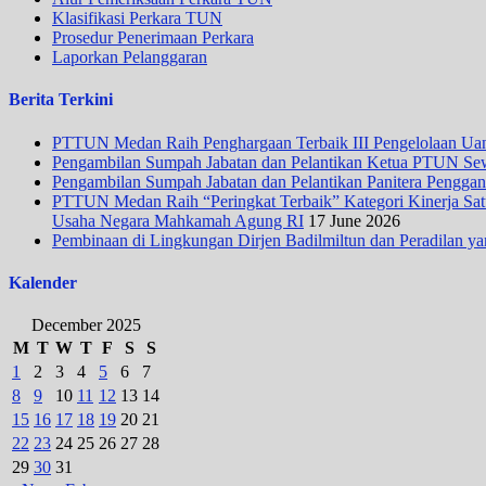
Klasifikasi Perkara TUN
Prosedur Penerimaan Perkara
Laporkan Pelanggaran
Berita Terkini
PTTUN Medan Raih Penghargaan Terbaik III Pengelolaan Uang
Pengambilan Sumpah Jabatan dan Pelantikan Ketua PTUN Se
Pengambilan Sumpah Jabatan dan Pelantikan Panitera Penggan
PTTUN Medan Raih “Peringkat Terbaik” Kategori Kinerja Satua
Usaha Negara Mahkamah Agung RI
17 June 2026
Pembinaan di Lingkungan Dirjen Badilmiltun dan Peradilan ya
Kalender
December 2025
M
T
W
T
F
S
S
1
2
3
4
5
6
7
8
9
10
11
12
13
14
15
16
17
18
19
20
21
22
23
24
25
26
27
28
29
30
31