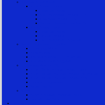
Informasi Kepaniteraan
Kepaniteraan Perkara
Tugas dan Fungsi
Alur Pemeriksaan Perkara TUN
Klasifikasi Perkara TUN
Standar Pelayanan Peradilan (SPP)
Kepaniteraan Hukum
Tugas dan Fungsi
Laporan Perkara
Tim Penanganan Pengaduan
Sistem Pengelolaan Pengadilan
E-Learning MA RI
Yurisprudensi
Rencana Strategis PTTUN Medan
Rencana Kerja & Anggaran
Pengawasan & Kode Etik
Kode Etik & Pedoman Perilaku Hakim
Kode Etik dan Pedoman Perilaku Panitera dan Juru
Kode Etik dan Pedoman Perilaku ASN
Pedoman Pengawasan
Sanksi Disiplin
Survei
Survei Kepuasan Pelayanan Publik
Laporan Hasil Survei
Layanan Publik