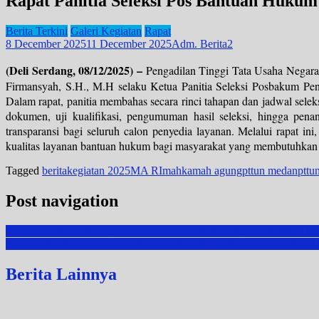
Rapat Panitia Seleksi Pos Bantuan Huku
Berita Terkini
Galeri Kegiatan
Rapat
8 December 2025
11 December 2025
Adm. Berita2
(Deli Serdang, 08/12/2025) –
Pengadilan Tinggi Tata Usaha Negar
Firmansyah, S.H., M.H selaku Ketua Panitia Seleksi Posbakum Peng
Dalam rapat, panitia membahas secara rinci tahapan dan jadwal sele
dokumen, uji kualifikasi, pengumuman hasil seleksi, hingga pena
transparansi bagi seluruh calon penyedia layanan. Melalui rapat 
kualitas layanan bantuan hukum bagi masyarakat yang membutuhka
Tagged
berita
kegiatan 2025
MA RI
mahkamah agung
pttun medan
pttu
Post navigation
SOSIALISASI SAKIP DI LINGKUNGAN PERADILAN MILI
PENGAWASAN DAN MONEV PERCEPATAN PENYELESAIA
Berita Lainnya