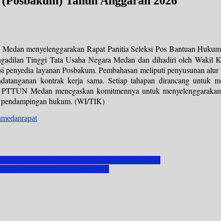
m (Posbakum) Tahun Anggaran 2026
a Medan menyelenggarakan Rapat Panitia Seleksi Pos Bantuan Huku
adilan Tinggi Tata Usaha Negara Medan dan dihadiri oleh Wakil Ketua
ksi penyedia layanan Posbakum. Pembahasan meliputi penyusunan alur mu
ndatanganan kontrak kerja sama. Setiap tahapan dirancang untuk mem
ini, PTTUN Medan menegaskan komitmennya untuk menyelenggarakan se
n pendampingan hukum. (WI/TIK)
nmedan
rapat
TER DAN PERADILAN TATA UDAHA NEGARA
N PERKARA DI PTUN MEDAN