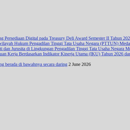
 Persediaan Digital pada Treasury Deli Award Semester II Tahun 20
wilayah Hukum Pengadilan Tinggi Tata Usaha Negara (PTTUN) Med
ti dan Jurusita di Lingkungan Pengadilan Tinggi Tata Usaha Negara 
n Kerja Berdasarkan Indikator Kinerja Utama (IKU) Tahun 2026 dari D
ng berada di bawahnya secara daring
2 June 2026