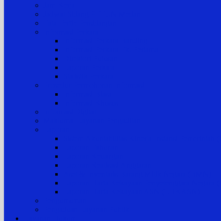
Jam Kerja
Jadwal Sidang PTTUN Medan
Tata Tertib Persidangan
Informasi Perkara
Informasi Perkara Banding
Informasi Perkara Tk. Pertama
Direktori Putusan
Laporan Perkara
Statistik Perkara
Prosedur Permohonan Informasi
Informasi Biasa
Informasi Khusus
Informasi Digital
Maklumat Layanan Pengadilan
Laporan
Sistem Akuntabilitas Kinerja Instansi Pemerintah
Laporan Tahunan
Laporan Keuangan
Laporan Realisasi Anggaran
Aset & Inventaris Barang Milik Negara (BMN)
Laporan Harta Kekayaan Penyelenggara Negara
Laporan Harta Kekayaan ASN (LHKASN)
Pengumuman
Pengaduan Layanan Publik
Layanan Hukum