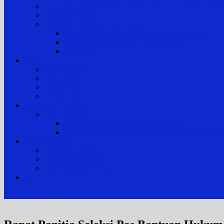
Layanan Hukum Bagi Masyarakat Kurang Mampu (
Layanan Prioritas
Prosedur Pengajuan dan Biaya Perkara
Prosedur Penerimaan & Penyelesaian Perkara
Biaya Proses dan Panjar Biaya Perkara
e-Payment
Berita
Berita Terkini
Galeri Foto
Galeri Video
Arsip Berita
Reformasi Birokrasi
Zona Integritas
SK Tim Pembangunan Zona Integritas
Lembar Kerja Elektronik (LKE) Zona Integrita
Hubungi kami
Alamat Pengadilan
Kontak Pengadilan
Tim Pengelola Website
JDIH
site mode button