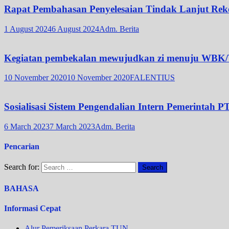
Rapat Pembahasan Penyelesaian Tindak Lanjut Rek
1 August 2024
6 August 2024
Adm. Berita
Kegiatan pembekalan mewujudkan zi menuju WBK/
10 November 2020
10 November 2020
FALENTIUS
Sosialisasi Sistem Pengendalian Intern Pemerintah
6 March 2023
7 March 2023
Adm. Berita
Pencarian
Search for:
BAHASA
Informasi Cepat
Alur Pemeriksaan Perkara TUN