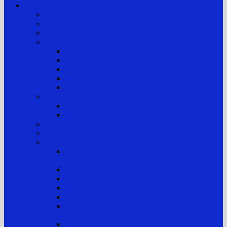
Layanan Publik
Jam Kerja
Jadwal Sidang PTTUN Medan
Tata Tertib Persidangan
Informasi Perkara
Informasi Perkara Banding
Informasi Perkara Tk. Pertama
Direktori Putusan
Laporan Perkara
Statistik Perkara
Prosedur Permohonan Informasi
Informasi Biasa
Informasi Khusus
Informasi Digital
Maklumat Layanan Pengadilan
Laporan
Sistem Akuntabilitas Kinerja Instansi Pemerintah
(SAKIP)
Laporan Tahunan
Laporan Keuangan
Laporan Realisasi Anggaran
Aset & Inventaris Barang Milik Negara (BMN)
Laporan Harta Kekayaan Penyelenggara Negara
(LHKPN)
Laporan Harta Kekayaan ASN (LHKASN)