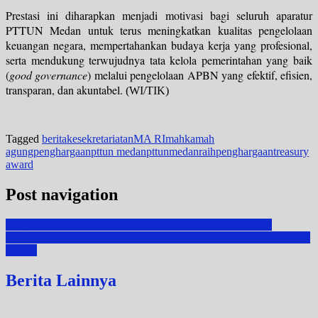
Prestasi ini diharapkan menjadi motivasi bagi seluruh aparatur
PTTUN Medan untuk terus meningkatkan kualitas pengelolaan
keuangan negara, mempertahankan budaya kerja yang profesional,
serta mendukung terwujudnya tata kelola pemerintahan yang baik
(
good governance
) melalui pengelolaan APBN yang efektif, efisien,
transparan, dan akuntabel.
(WI/TIK)
Tagged
berita
kesekretariatan
MA RI
mahkamah
agung
penghargaan
pttun medan
pttunmedan
raihpenghargaan
treasury
award
Post navigation
Pengambilan Sumpah Jabatan dan Pelantikan Ketua PTUN
Sewilayah Hukum Pengadilan Tinggi Tata Usaha Negara (PTTUN)
Medan
Berita Lainnya