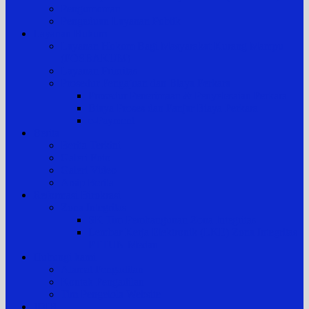
Pengumuman
Pengaduan Layanan Publik
Layanan Hukum
Layanan Hukum Bagi Masyarakat Kurang Mampu
(POSBAKUM)
Layanan Prioritas
Prosedur Pengajuan dan Biaya Perkara
Prosedur Penerimaan & Penyelesaian Perkara
Biaya Proses dan Panjar Biaya Perkara
e-Payment
Berita
Berita Terkini
Galeri Foto
Galeri Video
Arsip Berita
Reformasi Birokrasi
Zona Integritas
SK Tim Pembangunan Zona Integritas
Lembar Kerja Elektronik (LKE) Zona Integritas
PTTUN Medan
Hubungi kami
Alamat Pengadilan
Kontak Pengadilan
Tim Pengelola Website
JDIH