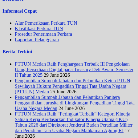
Informasi Cepat
Alur Pemeriksaan Perkara TUN
Klasifikasi Perkara TUN
Prosedur Penerimaan Perkara
Laporkan Pelanggaran
Berita Terkini
PTTUN Medan Raih Penghargaan Terbaik III Pengelolaan
Uang Persediaan Digital pada Treasury Deli Award Semester
II Tahun 2025
29 June 2026
Pengambilan Sumpah Jabatan dan Pelantikan Ketua PTUN
Sewilayah Hukum Pengadilan Tinggi Tata Usaha Negara
(PTTUN) Medan
25 June 2026
Pengambilan Sumpah Jabatan dan Pelantikan Panitera
Pengganti dan Jurusita di Lingkungan Pengadilan Tinggi Tata
Usaha Negara Medan
24 June 2026
PTTUN Medan Raih “Peringkat Terbaik” Kategori Kinerja
Satuan Kerja Berdasarkan Indikator Kinerja Utama (IKU)
Tahun 2026 dari Direktorat Jenderal Badan Peradilan Militer
dan Peradilan Tata Usaha Negara Mahkamah Agung RI
17
June 2026