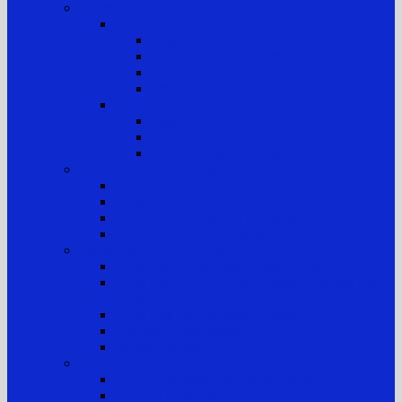
Informasi Kepaniteraan
Kepaniteraan Perkara
Tugas dan Fungsi
Alur Pemeriksaan Perkara TUN
Klasifikasi Perkara TUN
Standar Pelayanan Peradilan (SPP)
Kepaniteraan Hukum
Tugas dan Fungsi
Laporan Perkara
Tim Penanganan Pengaduan
Sistem Pengelolaan Pengadilan
E-Learning MA RI
Yurisprudensi
Rencana Strategis PTTUN Medan
Rencana Kerja & Anggaran
Pengawasan & Kode Etik
Kode Etik & Pedoman Perilaku Hakim
Kode Etik dan Pedoman Perilaku Panitera dan
Jurusita
Kode Etik dan Pedoman Perilaku ASN
Pedoman Pengawasan
Sanksi Disiplin
Survei
Survei Kepuasan Pelayanan Publik
Laporan Hasil Survei