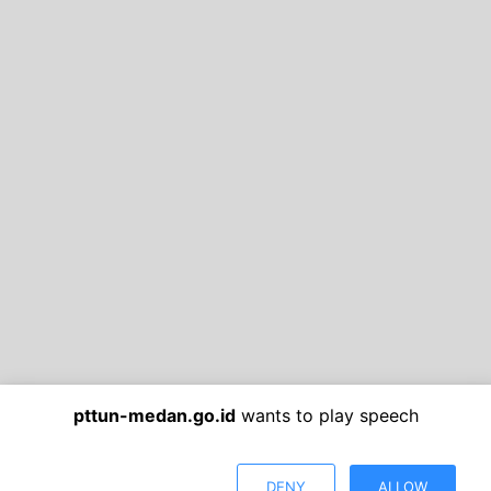
pttun-medan.go.id
wants to play speech
DENY
ALLOW