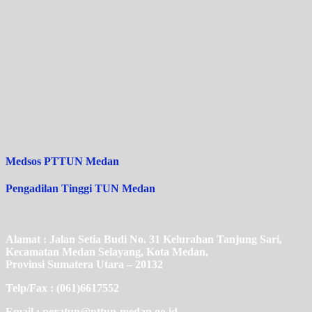
Medsos PTTUN Medan
Pengadilan Tinggi TUN Medan
Alamat : Jalan Setia Budi No. 31 Kelurahan Tanjung Sari,
Kecamatan Medan Selayang, Kota Medan,
Provinsi Sumatera Utara – 20132
Telp/Fax : (061)6617552
Email : peratun@pttun-medan.go.id