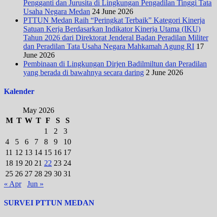
Pengganti dan Jurusita di Lingkungan Pengadilan Tinggi Tata
Usaha Negara Medan
24 June 2026
PTTUN Medan Raih “Peringkat Terbaik” Kategori Kinerja
Satuan Kerja Berdasarkan Indikator Kinerja Utama (IKU)
Tahun 2026 dari Direktorat Jenderal Badan Peradilan Militer
dan Peradilan Tata Usaha Negara Mahkamah Agung RI
17
June 2026
Pembinaan di Lingkungan Dirjen Badilmiltun dan Peradilan
yang berada di bawahnya secara daring
2 June 2026
Kalender
May 2026
M
T
W
T
F
S
S
1
2
3
4
5
6
7
8
9
10
11
12
13
14
15
16
17
18
19
20
21
22
23
24
25
26
27
28
29
30
31
« Apr
Jun »
SURVEI PTTUN MEDAN