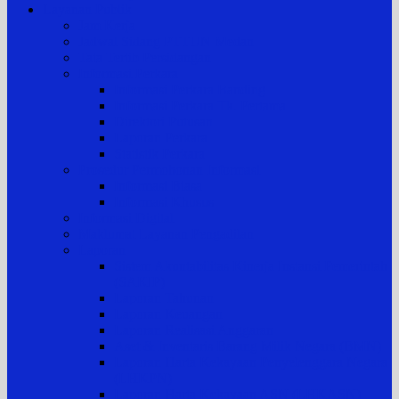
Layanan Publik
Jam Kerja
Jadwal Sidang PTTUN Medan
Tata Tertib Persidangan
Informasi Perkara
Informasi Perkara Banding
Informasi Perkara Tk. Pertama
Direktori Putusan
Laporan Perkara
Statistik Perkara
Prosedur Permohonan Informasi
Informasi Biasa
Informasi Khusus
Informasi Digital
Maklumat Layanan Pengadilan
Laporan
Sistem Akuntabilitas Kinerja Instansi Pemerintah
(SAKIP)
Laporan Tahunan
Laporan Keuangan
Laporan Realisasi Anggaran
Aset & Inventaris Barang Milik Negara (BMN)
Laporan Harta Kekayaan Penyelenggara Negara
(LHKPN)
Laporan Harta Kekayaan ASN (LHKASN)