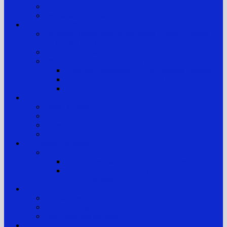
Pengumuman
Pengaduan Layanan Publik
Layanan Hukum
Layanan Hukum Bagi Masyarakat Kurang Mampu
(POSBAKUM)
Layanan Prioritas
Prosedur Pengajuan dan Biaya Perkara
Prosedur Penerimaan & Penyelesaian Perkara
Biaya Proses dan Panjar Biaya Perkara
e-Payment
Berita
Berita Terkini
Galeri Foto
Galeri Video
Arsip Berita
Reformasi Birokrasi
Zona Integritas
SK Tim Pembangunan Zona Integritas
Lembar Kerja Elektronik (LKE) Zona Integritas
PTTUN Medan
Hubungi kami
Alamat Pengadilan
Kontak Pengadilan
Tim Pengelola Website
JDIH