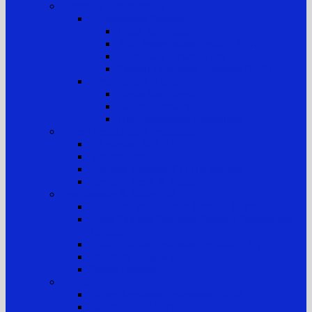
Informasi Kepaniteraan
Kepaniteraan Perkara
Tugas dan Fungsi
Alur Pemeriksaan Perkara TUN
Klasifikasi Perkara TUN
Standar Pelayanan Peradilan (SPP)
Kepaniteraan Hukum
Tugas dan Fungsi
Laporan Perkara
Tim Penanganan Pengaduan
Sistem Pengelolaan Pengadilan
E-Learning MA RI
Yurisprudensi
Rencana Strategis PTTUN Medan
Rencana Kerja & Anggaran
Pengawasan & Kode Etik
Kode Etik & Pedoman Perilaku Hakim
Kode Etik dan Pedoman Perilaku Panitera dan
Jurusita
Kode Etik dan Pedoman Perilaku ASN
Pedoman Pengawasan
Sanksi Disiplin
Survei
Survei Kepuasan Pelayanan Publik
Laporan Hasil Survei