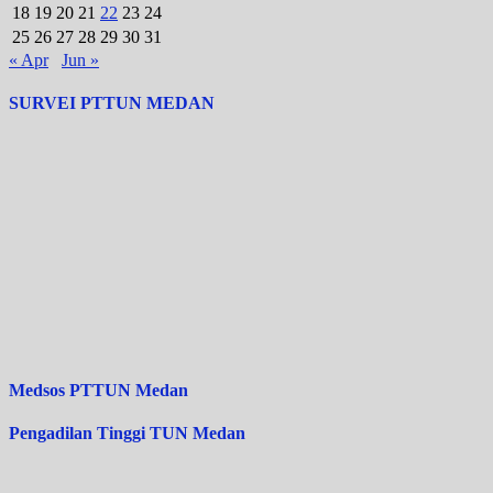
18
19
20
21
22
23
24
25
26
27
28
29
30
31
« Apr
Jun »
SURVEI PTTUN MEDAN
Medsos PTTUN Medan
Pengadilan Tinggi TUN Medan