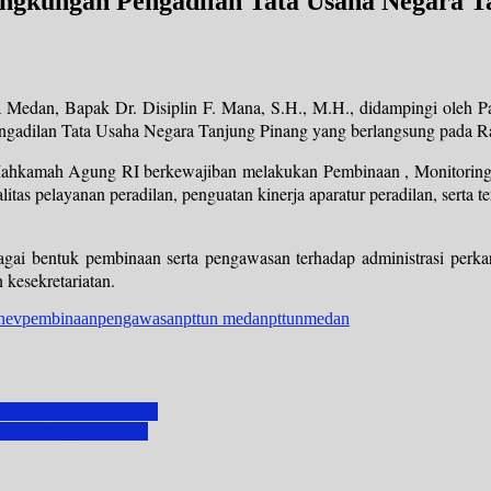
ingkungan Pengadilan Tata Usaha Negara T
Medan, Bapak Dr. Disiplin F. Mana, S.H., M.H., didampingi oleh Pan
ngadilan Tata Usaha Negara Tanjung Pinang yang berlangsung pada R
ahkamah Agung RI berkewajiban melakukan Pembinaan , Monitoring da
 pelayanan peradilan, penguatan kinerja aparatur peradilan, serta terw
gai bentuk pembinaan serta pengawasan terhadap administrasi perkara,
kesekretariatan.
nev
pembinaan
pengawasan
pttun medan
pttunmedan
ah Hukum PTTUN Medan
a Usaha Negara Medan