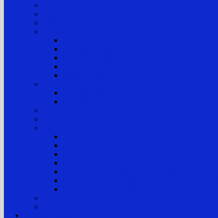
Jam Kerja
Jadwal Sidang PTTUN Medan
Tata Tertib Persidangan
Informasi Perkara
Informasi Perkara Banding
Informasi Perkara Tk. Pertama
Direktori Putusan
Laporan Perkara
Statistik Perkara
Prosedur Permohonan Informasi
Informasi Biasa
Informasi Khusus
Informasi Digital
Maklumat Layanan Pengadilan
Laporan
Sistem Akuntabilitas Kinerja Instansi Pemerintah
Laporan Tahunan
Laporan Keuangan
Laporan Realisasi Anggaran
Aset & Inventaris Barang Milik Negara (BMN)
Laporan Harta Kekayaan Penyelenggara Negara
Laporan Harta Kekayaan ASN (LHKASN)
Pengumuman
Pengaduan Layanan Publik
Layanan Hukum