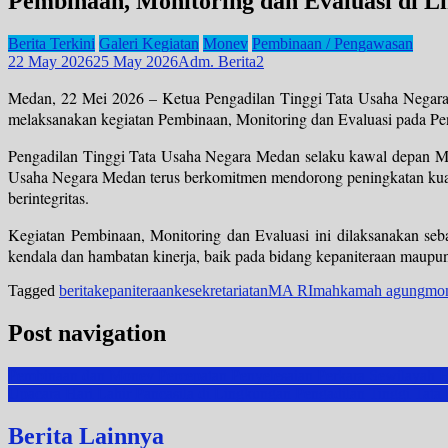
Pembinaan, Monitoring dan Evaluasi di L
Berita Terkini
Galeri Kegiatan
Monev
Pembinaan / Pengawasan
22 May 2026
25 May 2026
Adm. Berita2
Medan, 22 Mei 2026 – Ketua Pengadilan Tinggi Tata Usaha Negara 
melaksanakan kegiatan Pembinaan, Monitoring dan Evaluasi pada Pe
Pengadilan Tinggi Tata Usaha Negara Medan selaku kawal depan M
Usaha Negara Medan terus berkomitmen mendorong peningkatan kualitas
berintegritas.
Kegiatan Pembinaan, Monitoring dan Evaluasi ini dilaksanakan seba
kendala dan hambatan kinerja, baik pada bidang kepaniteraan maupun 
Tagged
berita
kepaniteraan
kesekretariatan
MA RI
mahkamah agung
mo
Post navigation
Pembinaan dan Monev Percepatan Penyelesaian Perkara Sewilay
Upacara Hari Lahir Pancasila di Lingkungan Pengadilan Tinggi Tat
Berita Lainnya