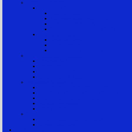
Informasi Kepaniteraan
Kepaniteraan Perkara
Tugas dan Fungsi
Alur Pemeriksaan Perkara TUN
Klasifikasi Perkara TUN
Standar Pelayanan Peradilan (SPP)
Kepaniteraan Hukum
Tugas dan Fungsi
Laporan Perkara
Tim Penanganan Pengaduan
Sistem Pengelolaan Pengadilan
E-Learning MA RI
Yurisprudensi
Rencana Strategis PTTUN Medan
Rencana Kerja & Anggaran
Pengawasan & Kode Etik
Kode Etik & Pedoman Perilaku Hakim
Kode Etik dan Pedoman Perilaku Panitera dan Juru
Kode Etik dan Pedoman Perilaku ASN
Pedoman Pengawasan
Sanksi Disiplin
Survei
Survei Kepuasan Pelayanan Publik
Laporan Hasil Survei
Layanan Publik