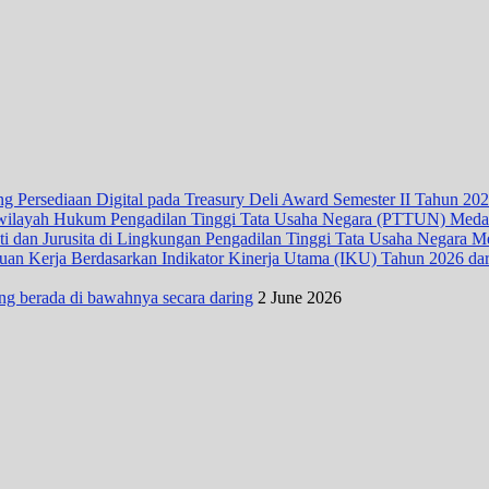
 Persediaan Digital pada Treasury Deli Award Semester II Tahun 20
wilayah Hukum Pengadilan Tinggi Tata Usaha Negara (PTTUN) Med
ti dan Jurusita di Lingkungan Pengadilan Tinggi Tata Usaha Negara 
n Kerja Berdasarkan Indikator Kinerja Utama (IKU) Tahun 2026 dari D
ng berada di bawahnya secara daring
2 June 2026