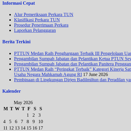
Informasi Cepat
Alur Pemeriksaan Perkara TUN
Klasifikasi Perkara TUN
Prosedur Penerimaan Perkara
Laporkan Pelanggaran
Berita Terkini
PTTUN Medan Raih Penghargaan Terbaik III Pengelolaan Uang
Pengambilan Sumpah Jabatan dan Pelantikan Ketua PTUN Se
Pengambilan Sumpah Jabatan dan Pelantikan Panitera Penggan
PTTUN Medan Raih “Peringkat Terbaik” Kategori Kinerja Satua
Usaha Negara Mahkamah Agung RI
17 June 2026
Pembinaan di Lingkungan Dirjen Badilmiltun dan Peradilan ya
Kalender
May 2026
M
T
W
T
F
S
S
1
2
3
4
5
6
7
8
9
10
11
12
13
14
15
16
17