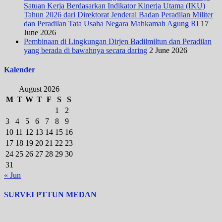
Satuan Kerja Berdasarkan Indikator Kinerja Utama (IKU)
Tahun 2026 dari Direktorat Jenderal Badan Peradilan Militer
dan Peradilan Tata Usaha Negara Mahkamah Agung RI
17
June 2026
Pembinaan di Lingkungan Dirjen Badilmiltun dan Peradilan
yang berada di bawahnya secara daring
2 June 2026
Kalender
August 2026
M
T
W
T
F
S
S
1
2
3
4
5
6
7
8
9
10
11
12
13
14
15
16
17
18
19
20
21
22
23
24
25
26
27
28
29
30
31
« Jun
SURVEI PTTUN MEDAN