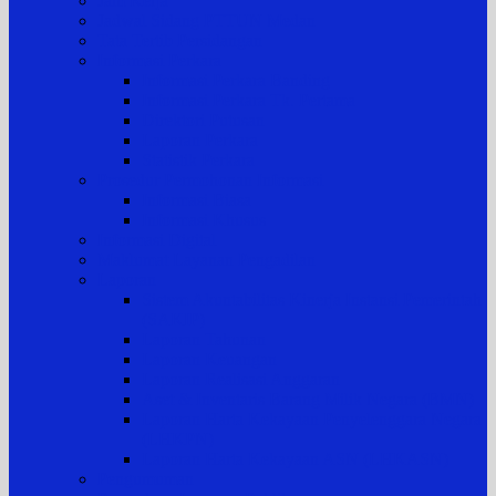
Jam Kerja
Jadwal Sidang PTTUN Medan
Tata Tertib Persidangan
Informasi Perkara
Informasi Perkara Banding
Informasi Perkara Tk. Pertama
Direktori Putusan
Laporan Perkara
Statistik Perkara
Prosedur Permohonan Informasi
Informasi Biasa
Informasi Khusus
Informasi Digital
Maklumat Layanan Pengadilan
Laporan
Sistem Akuntabilitas Kinerja Instansi Pemerintah
(SAKIP)
Laporan Tahunan
Laporan Keuangan
Laporan Realisasi Anggaran
Aset & Inventaris Barang Milik Negara (BMN)
Laporan Harta Kekayaan Penyelenggara Negara
(LHKPN)
Laporan Harta Kekayaan ASN (LHKASN)
Pengumuman