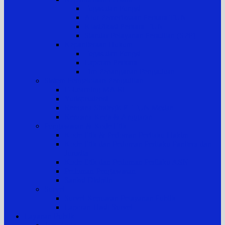
Tugas dan Fungsi
Alur Pemeriksaan Perkara TUN
Klasifikasi Perkara TUN
Standar Pelayanan Peradilan (SPP)
Kepaniteraan Hukum
Tugas dan Fungsi
Laporan Perkara
Tim Penanganan Pengaduan
Sistem Pengelolaan Pengadilan
E-Learning MA RI
Yurisprudensi
Rencana Strategis PTTUN Medan
Rencana Kerja & Anggaran
Pengawasan & Kode Etik
Kode Etik & Pedoman Perilaku Hakim
Kode Etik dan Pedoman Perilaku Panitera dan
Jurusita
Kode Etik dan Pedoman Perilaku ASN
Pedoman Pengawasan
Sanksi Disiplin
Survei
Survei Kepuasan Pelayanan Publik
Laporan Hasil Survei
Layanan Publik