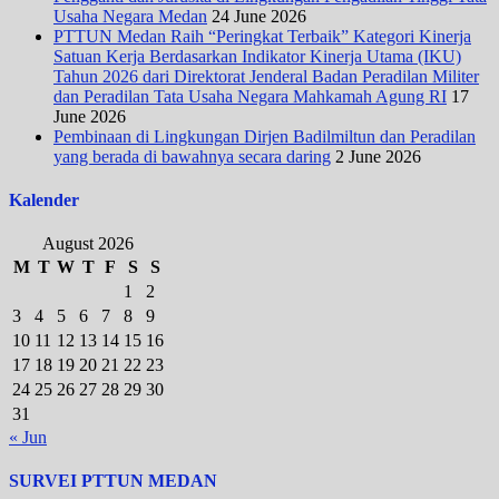
Usaha Negara Medan
24 June 2026
PTTUN Medan Raih “Peringkat Terbaik” Kategori Kinerja
Satuan Kerja Berdasarkan Indikator Kinerja Utama (IKU)
Tahun 2026 dari Direktorat Jenderal Badan Peradilan Militer
dan Peradilan Tata Usaha Negara Mahkamah Agung RI
17
June 2026
Pembinaan di Lingkungan Dirjen Badilmiltun dan Peradilan
yang berada di bawahnya secara daring
2 June 2026
Kalender
August 2026
M
T
W
T
F
S
S
1
2
3
4
5
6
7
8
9
10
11
12
13
14
15
16
17
18
19
20
21
22
23
24
25
26
27
28
29
30
31
« Jun
SURVEI PTTUN MEDAN