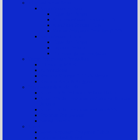
Informasi Kepaniteraan
Kepaniteraan Perkara
Tugas dan Fungsi
Alur Pemeriksaan Perkara TUN
Klasifikasi Perkara TUN
Standar Pelayanan Peradilan (SPP)
Kepaniteraan Hukum
Tugas dan Fungsi
Laporan Perkara
Tim Penanganan Pengaduan
Sistem Pengelolaan Pengadilan
E-Learning MA RI
Yurisprudensi
Rencana Strategis PTTUN Medan
Rencana Kerja & Anggaran
Pengawasan & Kode Etik
Kode Etik & Pedoman Perilaku Hakim
Kode Etik dan Pedoman Perilaku Panitera dan
Jurusita
Kode Etik dan Pedoman Perilaku ASN
Pedoman Pengawasan
Sanksi Disiplin
Survei
Survei Kepuasan Pelayanan Publik
Laporan Hasil Survei