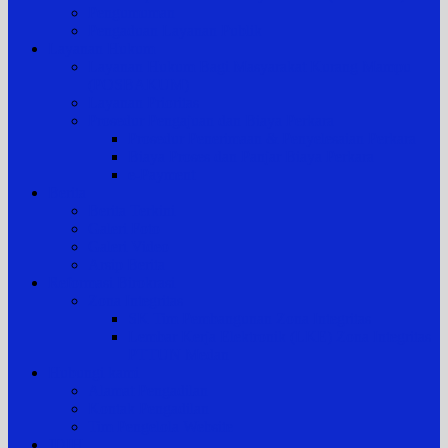
Pengumuman
Pengaduan Layanan Publik
Layanan Hukum
Layanan Hukum Bagi Masyarakat Kurang Mampu
(POSBAKUM)
Layanan Prioritas
Prosedur Pengajuan dan Biaya Perkara
Prosedur Penerimaan & Penyelesaian Perkara
Biaya Proses dan Panjar Biaya Perkara
e-Payment
Berita
Berita Terkini
Galeri Foto
Galeri Video
Arsip Berita
Reformasi Birokrasi
Zona Integritas
SK Tim Pembangunan Zona Integritas
Lembar Kerja Elektronik (LKE) Zona Integritas
PTTUN Medan
Hubungi kami
Alamat Pengadilan
Kontak Pengadilan
Tim Pengelola Website
JDIH