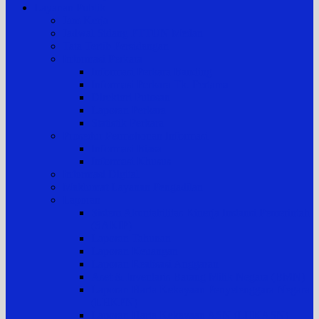
Layanan Publik
Jam Kerja
Jadwal Sidang PTTUN Medan
Tata Tertib Persidangan
Informasi Perkara
Informasi Perkara Banding
Informasi Perkara Tk. Pertama
Direktori Putusan
Laporan Perkara
Statistik Perkara
Prosedur Permohonan Informasi
Informasi Biasa
Informasi Khusus
Informasi Digital
Maklumat Layanan Pengadilan
Laporan
Sistem Akuntabilitas Kinerja Instansi Pemerintah
(SAKIP)
Laporan Tahunan
Laporan Keuangan
Laporan Realisasi Anggaran
Aset & Inventaris Barang Milik Negara (BMN)
Laporan Harta Kekayaan Penyelenggara Negara
(LHKPN)
Laporan Harta Kekayaan ASN (LHKASN)