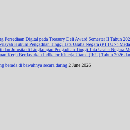
 Persediaan Digital pada Treasury Deli Award Semester II Tahun 20
wilayah Hukum Pengadilan Tinggi Tata Usaha Negara (PTTUN) Med
ti dan Jurusita di Lingkungan Pengadilan Tinggi Tata Usaha Negara 
n Kerja Berdasarkan Indikator Kinerja Utama (IKU) Tahun 2026 dari D
ng berada di bawahnya secara daring
2 June 2026