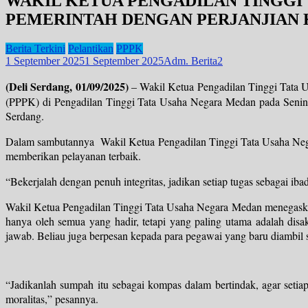
WAKIL KETUA PENGADILAN TINGGI
PEMERINTAH DENGAN PERJANJIAN 
Berita Terkini
Pelantikan
PPPK
1 September 2025
1 September 2025
Adm. Berita2
(Deli Serdang, 01/09/2025)
– Wakil Ketua Pengadilan Tinggi Tata U
(PPPK) di Pengadilan Tinggi Tata Usaha Negara Medan pada Senin,
Serdang.
Dalam sambutannya Wakil Ketua Pengadilan Tinggi Tata Usaha Nega
memberikan pelayanan terbaik.
“Bekerjalah dengan penuh integritas, jadikan setiap tugas sebagai ib
Wakil Ketua Pengadilan Tinggi Tata Usaha Negara Medan menegaskan,
hanya oleh semua yang hadir, tetapi yang paling utama adalah disa
jawab. Beliau juga berpesan kepada para pegawai yang baru diambil
“Jadikanlah sumpah itu sebagai kompas dalam bertindak, agar setia
moralitas,” pesannya.