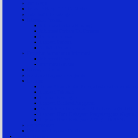
Jam Kerja
Jadwal Sidang PTTUN Medan
Tata Tertib Persidangan
Informasi Perkara
Informasi Perkara Banding
Informasi Perkara Tk. Pertama
Direktori Putusan
Laporan Perkara
Statistik Perkara
Prosedur Permohonan Informasi
Informasi Biasa
Informasi Khusus
Informasi Digital
Maklumat Layanan Pengadilan
Laporan
Sistem Akuntabilitas Kinerja Instansi Pemerintah
Laporan Tahunan
Laporan Keuangan
Laporan Realisasi Anggaran
Aset & Inventaris Barang Milik Negara (BMN)
Laporan Harta Kekayaan Penyelenggara Negara
Laporan Harta Kekayaan ASN (LHKASN)
Pengumuman
Pengaduan Layanan Publik
Layanan Hukum