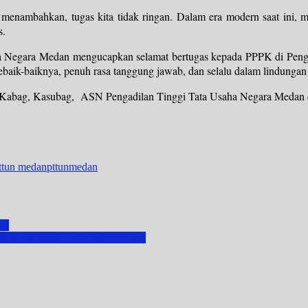
nambahkan, tugas kita tidak ringan. Dalam era modern saat ini, mas
as.
a Negara Medan mengucapkan selamat bertugas kepada PPPK di Penga
sebaik-baiknya, penuh rasa tanggung jawab, dan selalu dalam lindunga
tera, Kabag, Kasubag, ASN Pengadilan Tinggi Tata Usaha Negara Medan
ttun medan
pttunmedan
RI
0 Kejaksaan Republik Indonesia