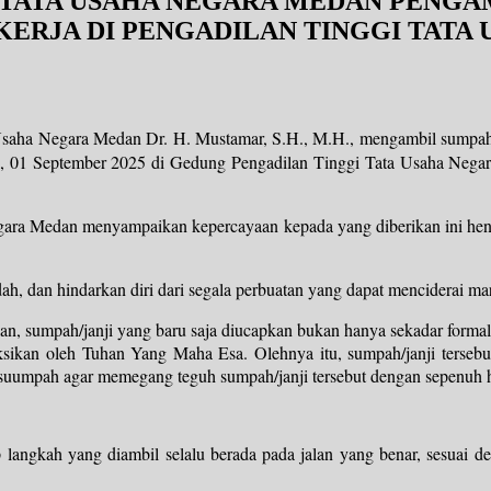
 TATA USAHA NEGARA MEDAN PENGA
KERJA DI PENGADILAN TINGGI TATA
saha Negara Medan Dr. H. Mustamar, S.H., M.H., mengambil sumpah/j
 01 September 2025 di Gedung Pengadilan Tinggi Tata Usaha Negara 
ra Medan menyampaikan kepercayaan kepada yang diberikan ini hendak
adah, dan hindarkan diri dari segala perbuatan yang dapat menciderai m
 sumpah/janji yang baru saja diucapkan bukan hanya sekadar formalit
ksikan oleh Tuhan Yang Maha Esa. Olehnya itu, sumpah/janji tersebu
 suumpah agar memegang teguh sumpah/janji tersebut dengan sepenuh h
p langkah yang diambil selalu berada pada jalan yang benar, sesuai