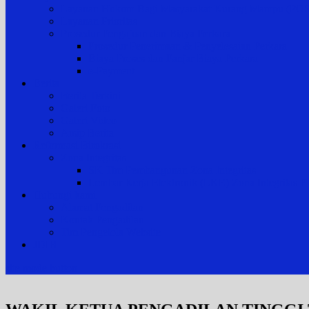
Layanan Hukum Bagi Masyarakat Kurang Mampu (
Layanan Prioritas
Prosedur Pengajuan dan Biaya Perkara
Prosedur Penerimaan & Penyelesaian Perkara
Biaya Proses dan Panjar Biaya Perkara
e-Payment
Berita
Berita Terkini
Galeri Foto
Galeri Video
Arsip Berita
Reformasi Birokrasi
Zona Integritas
SK Tim Pembangunan Zona Integritas
Lembar Kerja Elektronik (LKE) Zona Integrita
Hubungi kami
Alamat Pengadilan
Kontak Pengadilan
Tim Pengelola Website
JDIH
site mode button