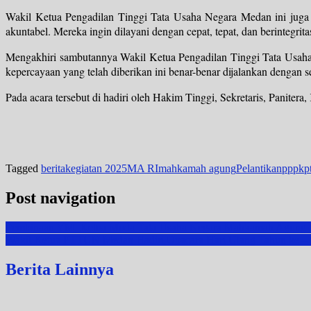
Wakil Ketua Pengadilan Tinggi Tata Usaha Negara Medan ini juga me
akuntabel. Mereka ingin dilayani dengan cepat, tepat, dan berintegrit
Mengakhiri sambutannya Wakil Ketua Pengadilan Tinggi Tata Usah
kepercayaan yang telah diberikan ini benar-benar dijalankan dengan 
Pada acara tersebut di hadiri oleh Hakim Tinggi, Sekretaris, Pani
Tagged
berita
kegiatan 2025
MA RI
mahkamah agung
Pelantikan
pppk
p
Post navigation
Pembinaan YM. Ketua Muda Tata Usaha Negara Mahkamah Agung 
Wakil Ketua PTTUN Medan Hadiri Upacara Hari Ulang Tahun ke – 8
Berita Lainnya