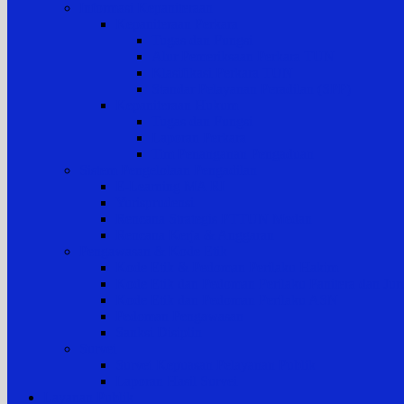
Informasi Kepaniteraan
Kepaniteraan Perkara
Tugas dan Fungsi
Alur Pemeriksaan Perkara TUN
Klasifikasi Perkara TUN
Standar Pelayanan Peradilan (SPP)
Kepaniteraan Hukum
Tugas dan Fungsi
Laporan Perkara
Tim Penanganan Pengaduan
Sistem Pengelolaan Pengadilan
E-Learning MA RI
Yurisprudensi
Rencana Strategis PTTUN Medan
Rencana Kerja & Anggaran
Pengawasan & Kode Etik
Kode Etik & Pedoman Perilaku Hakim
Kode Etik dan Pedoman Perilaku Panitera dan Juru
Kode Etik dan Pedoman Perilaku ASN
Pedoman Pengawasan
Sanksi Disiplin
Survei
Survei Kepuasan Pelayanan Publik
Laporan Hasil Survei
Layanan Publik