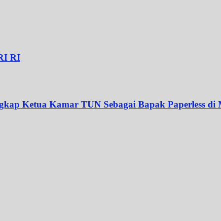
RI RI
gkap Ketua Kamar TUN Sebagai Bapak Paperless d