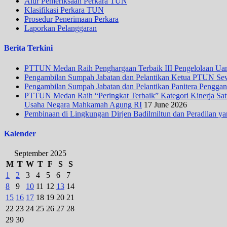
Alur Pemeriksaan Perkara TUN
Klasifikasi Perkara TUN
Prosedur Penerimaan Perkara
Laporkan Pelanggaran
Berita Terkini
PTTUN Medan Raih Penghargaan Terbaik III Pengelolaan Uang
Pengambilan Sumpah Jabatan dan Pelantikan Ketua PTUN Se
Pengambilan Sumpah Jabatan dan Pelantikan Panitera Penggan
PTTUN Medan Raih “Peringkat Terbaik” Kategori Kinerja Satua
Usaha Negara Mahkamah Agung RI
17 June 2026
Pembinaan di Lingkungan Dirjen Badilmiltun dan Peradilan ya
Kalender
September 2025
M
T
W
T
F
S
S
1
2
3
4
5
6
7
8
9
10
11
12
13
14
15
16
17
18
19
20
21
22
23
24
25
26
27
28
29
30