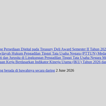
 Persediaan Digital pada Treasury Deli Award Semester II Tahun 20
wilayah Hukum Pengadilan Tinggi Tata Usaha Negara (PTTUN) Med
ti dan Jurusita di Lingkungan Pengadilan Tinggi Tata Usaha Negara 
n Kerja Berdasarkan Indikator Kinerja Utama (IKU) Tahun 2026 dari D
ng berada di bawahnya secara daring
2 June 2026