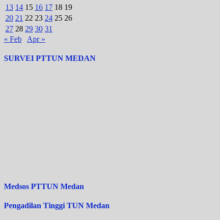
13
14
15
16
17
18
19
20
21
22
23
24
25
26
27
28
29
30
31
« Feb
Apr »
SURVEI PTTUN MEDAN
Medsos PTTUN Medan
Pengadilan Tinggi TUN Medan