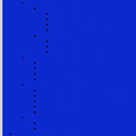
Informasi Kepaniteraan
Kepaniteraan Perkara
Tugas dan Fungsi
Alur Pemeriksaan Perkara TUN
Klasifikasi Perkara TUN
Standar Pelayanan Peradilan (SPP)
Kepaniteraan Hukum
Tugas dan Fungsi
Laporan Perkara
Tim Penanganan Pengaduan
Sistem Pengelolaan Pengadilan
E-Learning MA RI
Yurisprudensi
Rencana Strategis PTTUN Medan
Rencana Kerja & Anggaran
Pengawasan & Kode Etik
Kode Etik & Pedoman Perilaku Hakim
Kode Etik dan Pedoman Perilaku Panitera dan Juru
Kode Etik dan Pedoman Perilaku ASN
Pedoman Pengawasan
Sanksi Disiplin
Survei
Survei Kepuasan Pelayanan Publik
Laporan Hasil Survei
Layanan Publik