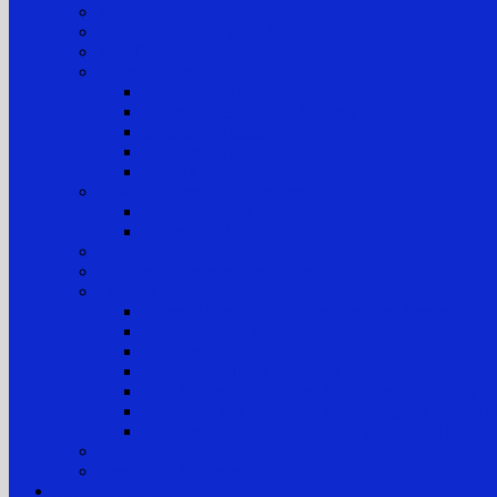
Jam Kerja
Jadwal Sidang PTTUN Medan
Tata Tertib Persidangan
Informasi Perkara
Informasi Perkara Banding
Informasi Perkara Tk. Pertama
Direktori Putusan
Laporan Perkara
Statistik Perkara
Prosedur Permohonan Informasi
Informasi Biasa
Informasi Khusus
Informasi Digital
Maklumat Layanan Pengadilan
Laporan
Sistem Akuntabilitas Kinerja Instansi Pemerintah
Laporan Tahunan
Laporan Keuangan
Laporan Realisasi Anggaran
Aset & Inventaris Barang Milik Negara (BMN)
Laporan Harta Kekayaan Penyelenggara Negara
Laporan Harta Kekayaan ASN (LHKASN)
Pengumuman
Pengaduan Layanan Publik
Layanan Hukum