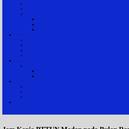
Layanan Hukum Bagi Masyarakat Kurang Mampu (
Layanan Prioritas
Prosedur Pengajuan dan Biaya Perkara
Prosedur Penerimaan & Penyelesaian Perkara
Biaya Proses dan Panjar Biaya Perkara
e-Payment
Berita
Berita Terkini
Galeri Foto
Galeri Video
Arsip Berita
Reformasi Birokrasi
Zona Integritas
SK Tim Pembangunan Zona Integritas
Lembar Kerja Elektronik (LKE) Zona Integrita
Hubungi kami
Alamat Pengadilan
Kontak Pengadilan
Tim Pengelola Website
JDIH
site mode button