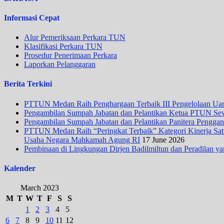
Informasi Cepat
Alur Pemeriksaan Perkara TUN
Klasifikasi Perkara TUN
Prosedur Penerimaan Perkara
Laporkan Pelanggaran
Berita Terkini
PTTUN Medan Raih Penghargaan Terbaik III Pengelolaan Uang
Pengambilan Sumpah Jabatan dan Pelantikan Ketua PTUN Se
Pengambilan Sumpah Jabatan dan Pelantikan Panitera Penggan
PTTUN Medan Raih “Peringkat Terbaik” Kategori Kinerja Satua
Usaha Negara Mahkamah Agung RI
17 June 2026
Pembinaan di Lingkungan Dirjen Badilmiltun dan Peradilan ya
Kalender
March 2023
M
T
W
T
F
S
S
1
2
3
4
5
6
7
8
9
10
11
12