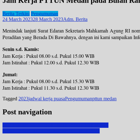
Jam Kerja PTTUN Medan pada Bulan Ra
Berita Terkini
Pengumuman
24 March 2023
28 March 2023
Adm. Berita
Menindak lanjuti Surat Edaran Sekretaris Mahkamah Agung RI n
Peradilan yang Berada Di Bawahnya, dengan ini kami sampaikan In
Senin s.d. Kamis:
Jam Kerja : Pukul 08.00 s.d. Pukul 15.00 WIB
Jam Istirahat : Pukul 12.00 s.d. Pukul 12.30 WIB
Jumat:
Jam Kerja : Pukul 08.00 s.d. Pukul 15.30 WIB
Jam Istirahat : Pukul 11.30 s.d. Pukul 12.30 WIB
Tagged
2023
jadwal kerja puasa
Pengumuman
pttun medan
Post navigation
Pencanangan SMAP oleh Badan Pengawasan MA RI
Rapat Tindak Lanjut Pelaksanaan ZI Tahun 2023