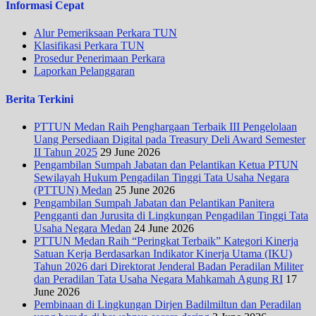
Informasi Cepat
Alur Pemeriksaan Perkara TUN
Klasifikasi Perkara TUN
Prosedur Penerimaan Perkara
Laporkan Pelanggaran
Berita Terkini
PTTUN Medan Raih Penghargaan Terbaik III Pengelolaan
Uang Persediaan Digital pada Treasury Deli Award Semester
II Tahun 2025
29 June 2026
Pengambilan Sumpah Jabatan dan Pelantikan Ketua PTUN
Sewilayah Hukum Pengadilan Tinggi Tata Usaha Negara
(PTTUN) Medan
25 June 2026
Pengambilan Sumpah Jabatan dan Pelantikan Panitera
Pengganti dan Jurusita di Lingkungan Pengadilan Tinggi Tata
Usaha Negara Medan
24 June 2026
PTTUN Medan Raih “Peringkat Terbaik” Kategori Kinerja
Satuan Kerja Berdasarkan Indikator Kinerja Utama (IKU)
Tahun 2026 dari Direktorat Jenderal Badan Peradilan Militer
dan Peradilan Tata Usaha Negara Mahkamah Agung RI
17
June 2026
Pembinaan di Lingkungan Dirjen Badilmiltun dan Peradilan