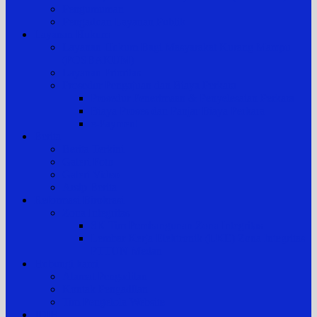
Pengumuman
Pengaduan Layanan Publik
Layanan Hukum
Layanan Hukum Bagi Masyarakat Kurang Mampu
(POSBAKUM)
Layanan Prioritas
Prosedur Pengajuan dan Biaya Perkara
Prosedur Penerimaan & Penyelesaian Perkara
Biaya Proses dan Panjar Biaya Perkara
e-Payment
Berita
Berita Terkini
Galeri Foto
Galeri Video
Arsip Berita
Reformasi Birokrasi
Zona Integritas
SK Tim Pembangunan Zona Integritas
Lembar Kerja Elektronik (LKE) Zona Integritas
PTTUN Medan
Hubungi kami
Alamat Pengadilan
Kontak Pengadilan
Tim Pengelola Website
JDIH