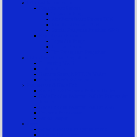
Informasi Kepaniteraan
Kepaniteraan Perkara
Tugas dan Fungsi
Alur Pemeriksaan Perkara TUN
Klasifikasi Perkara TUN
Standar Pelayanan Peradilan (SPP)
Kepaniteraan Hukum
Tugas dan Fungsi
Laporan Perkara
Tim Penanganan Pengaduan
Sistem Pengelolaan Pengadilan
E-Learning MA RI
Yurisprudensi
Rencana Strategis PTTUN Medan
Rencana Kerja & Anggaran
Pengawasan & Kode Etik
Kode Etik & Pedoman Perilaku Hakim
Kode Etik dan Pedoman Perilaku Panitera dan
Jurusita
Kode Etik dan Pedoman Perilaku ASN
Pedoman Pengawasan
Sanksi Disiplin
Survei
Survei Kepuasan Pelayanan Publik
Laporan Hasil Survei