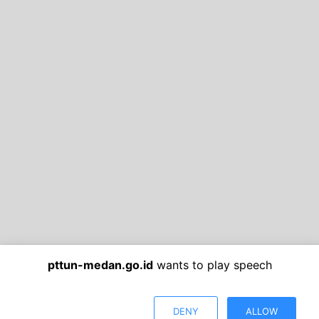
pttun-medan.go.id
wants to play speech
DENY
ALLOW