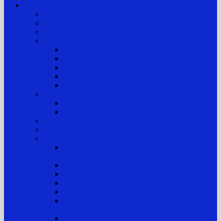
Layanan Publik
Jam Kerja
Jadwal Sidang PTTUN Medan
Tata Tertib Persidangan
Informasi Perkara
Informasi Perkara Banding
Informasi Perkara Tk. Pertama
Direktori Putusan
Laporan Perkara
Statistik Perkara
Prosedur Permohonan Informasi
Informasi Biasa
Informasi Khusus
Informasi Digital
Maklumat Layanan Pengadilan
Laporan
Sistem Akuntabilitas Kinerja Instansi Pemerintah
(SAKIP)
Laporan Tahunan
Laporan Keuangan
Laporan Realisasi Anggaran
Aset & Inventaris Barang Milik Negara (BMN)
Laporan Harta Kekayaan Penyelenggara Negara
(LHKPN)
Laporan Harta Kekayaan ASN (LHKASN)