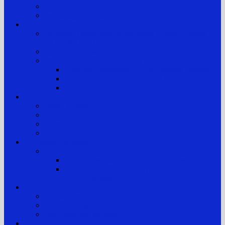
Pengumuman
Pengaduan Layanan Publik
Layanan Hukum
Layanan Hukum Bagi Masyarakat Kurang Mampu
(POSBAKUM)
Layanan Prioritas
Prosedur Pengajuan dan Biaya Perkara
Prosedur Penerimaan & Penyelesaian Perkara
Biaya Proses dan Panjar Biaya Perkara
e-Payment
Berita
Berita Terkini
Galeri Foto
Galeri Video
Arsip Berita
Reformasi Birokrasi
Zona Integritas
SK Tim Pembangunan Zona Integritas
Lembar Kerja Elektronik (LKE) Zona Integritas
PTTUN Medan
Hubungi kami
Alamat Pengadilan
Kontak Pengadilan
Tim Pengelola Website
JDIH