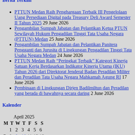
Berita Terkini
PTTUN Medan Raih Penghargaan Terbaik III Pengelolaan
Uang Persediaan Digital pada Treasury Deli Award Semester
II Tahun 2025
29 June 2026
Pengambilan Sumpah Jabatan dan Pelantikan Ketua PTUN
Sewilayah Hukum Pengadilan Tinggi Tata Usaha Negara
(PTTUN) Medan
25 June 2026
Pengambilan Sumpah Jabatan dan Pelantikan Panitera
Pengganti dan Jurusita di Lingkungan Pengadilan Tinggi Tata
Usaha Negara Medan
24 June 2026
PTTUN Medan Raih “Peringkat Terbaik” Kategori Kinerja
Satuan Kerja Berdasarkan Indikator Kinerja Utama (IKU)
Tahun 2026 dari Direktorat Jenderal Badan Peradilan Militer
dan Peradilan Tata Usaha Negara Mahkamah Agung RI
17
June 2026
Pembinaan di Lingkungan Dirjen Badilmiltun dan Peradilan
yang berada di bawahnya secara daring
2 June 2026
Kalender
April 2025
M
T
W
T
F
S
S
1
2
3
4
5
6