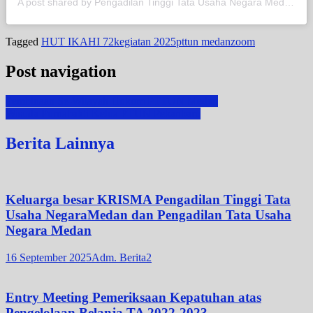
A post shared by Pengadilan Tinggi Tata Usaha Negara Medan (@pttun_medan)
Tagged
HUT IKAHI 72
kegiatan 2025
pttun medan
zoom
Post navigation
Pembinaan Se-Wilayah Hukum PTTUN Medan
Wisuda Purnabakti Ketua PTUN Pekanbaru
Berita Lainnya
Keluarga besar KRISMA Pengadilan Tinggi Tata
Usaha NegaraMedan dan Pengadilan Tata Usaha
Negara Medan
16 September 2025
Adm. Berita2
Entry Meeting Pemeriksaan Kepatuhan atas
Pengelolaan Belanja TA 2022-2023