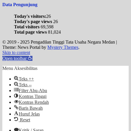
Data Pengunjung
Today's visitors:
26
Today's page views
26
Total visitors
69,598
Total page views
81,024
© 2019 - 2025 Pengadilan Tinggi Tata Usaha Negara Medan
|
Theme: News Portal by
Mystery Themes
.
Skip to content
Open toolbar
Menu Aksesibilitas
Teks ++
Teks --
Filter Abu-Abu
Kontras Tinggi
Kontras Rendah
Baris Bawah
Huruf Jelas
Reset
Kritik / Saran