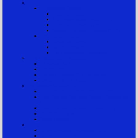
Informasi Kepaniteraan
Kepaniteraan Perkara
Tugas dan Fungsi
Alur Pemeriksaan Perkara TUN
Klasifikasi Perkara TUN
Standar Pelayanan Peradilan (SPP)
Kepaniteraan Hukum
Tugas dan Fungsi
Laporan Perkara
Tim Penanganan Pengaduan
Sistem Pengelolaan Pengadilan
E-Learning MA RI
Yurisprudensi
Rencana Strategis PTTUN Medan
Rencana Kerja & Anggaran
Pengawasan & Kode Etik
Kode Etik & Pedoman Perilaku Hakim
Kode Etik dan Pedoman Perilaku Panitera dan
Jurusita
Kode Etik dan Pedoman Perilaku ASN
Pedoman Pengawasan
Sanksi Disiplin
Survei
Survei Kepuasan Pelayanan Publik
Laporan Hasil Survei