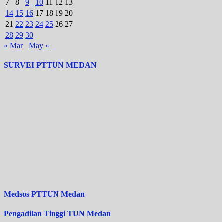
7
8
9
10
11
12
13
14
15
16
17
18
19
20
21
22
23
24
25
26
27
28
29
30
« Mar
May »
SURVEI PTTUN MEDAN
Medsos PTTUN Medan
Pengadilan Tinggi TUN Medan