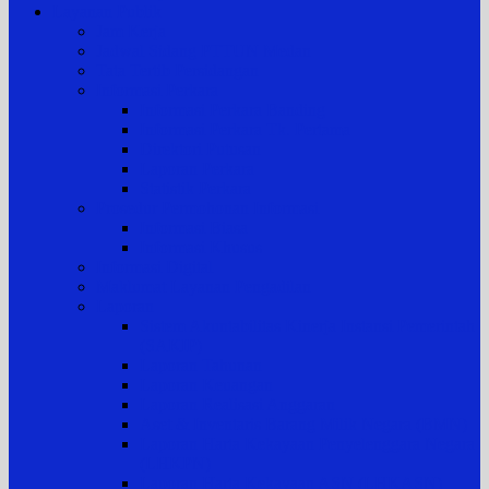
Layanan Publik
Jam Kerja
Jadwal Sidang PTTUN Medan
Tata Tertib Persidangan
Informasi Perkara
Informasi Perkara Banding
Informasi Perkara Tk. Pertama
Direktori Putusan
Laporan Perkara
Statistik Perkara
Prosedur Permohonan Informasi
Informasi Biasa
Informasi Khusus
Informasi Digital
Maklumat Layanan Pengadilan
Laporan
Sistem Akuntabilitas Kinerja Instansi Pemerintah
(SAKIP)
Laporan Tahunan
Laporan Keuangan
Laporan Realisasi Anggaran
Aset & Inventaris Barang Milik Negara (BMN)
Laporan Harta Kekayaan Penyelenggara Negara
(LHKPN)
Laporan Harta Kekayaan ASN (LHKASN)