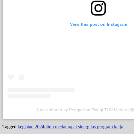
View this post on Instagram
A post shared by Pengadilan Tinggi TUN Medan (
Tagged
kegiatan 2024
pttun medan
rapat sinergitas program kerja