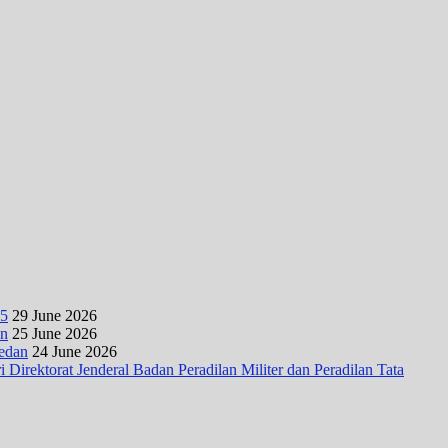
25
29 June 2026
an
25 June 2026
Medan
24 June 2026
irektorat Jenderal Badan Peradilan Militer dan Peradilan Tata