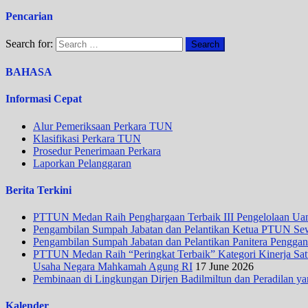
Pencarian
Search for:
BAHASA
Informasi Cepat
Alur Pemeriksaan Perkara TUN
Klasifikasi Perkara TUN
Prosedur Penerimaan Perkara
Laporkan Pelanggaran
Berita Terkini
PTTUN Medan Raih Penghargaan Terbaik III Pengelolaan Uang
Pengambilan Sumpah Jabatan dan Pelantikan Ketua PTUN Se
Pengambilan Sumpah Jabatan dan Pelantikan Panitera Penggan
PTTUN Medan Raih “Peringkat Terbaik” Kategori Kinerja Satua
Usaha Negara Mahkamah Agung RI
17 June 2026
Pembinaan di Lingkungan Dirjen Badilmiltun dan Peradilan ya
Kalender