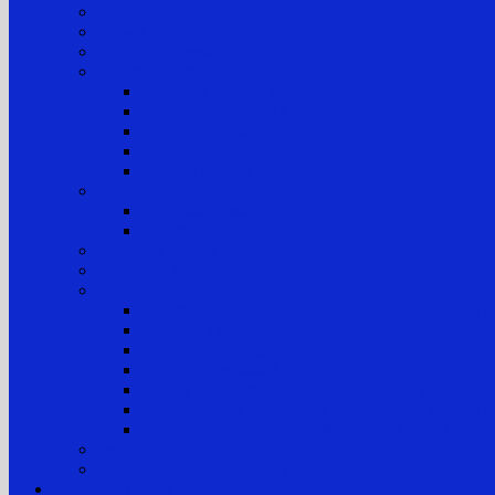
Jam Kerja
Jadwal Sidang PTTUN Medan
Tata Tertib Persidangan
Informasi Perkara
Informasi Perkara Banding
Informasi Perkara Tk. Pertama
Direktori Putusan
Laporan Perkara
Statistik Perkara
Prosedur Permohonan Informasi
Informasi Biasa
Informasi Khusus
Informasi Digital
Maklumat Layanan Pengadilan
Laporan
Sistem Akuntabilitas Kinerja Instansi Pemerintah
Laporan Tahunan
Laporan Keuangan
Laporan Realisasi Anggaran
Aset & Inventaris Barang Milik Negara (BMN)
Laporan Harta Kekayaan Penyelenggara Negara
Laporan Harta Kekayaan ASN (LHKASN)
Pengumuman
Pengaduan Layanan Publik
Layanan Hukum