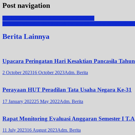
Post navigation
Pembekalan Materi untuk Persiapan CAT PPPK
Upacara Peringatan Hari Sumpah Pemuda 28 Oktober di PTTUN M
Berita Lainnya
Upacara Peringatan Hari Kesaktian Pancasila Tahu
2 October 2023
16 October 2023
Adm. Berita
Perayaan HUT Peradilan Tata Usaha Negara Ke-31
17 January 2022
25 May 2022
Adm. Berita
Rapat Monitoring Evaluasi Anggaran Semester I T.A
11 July 2023
16 August 2023
Adm. Berita