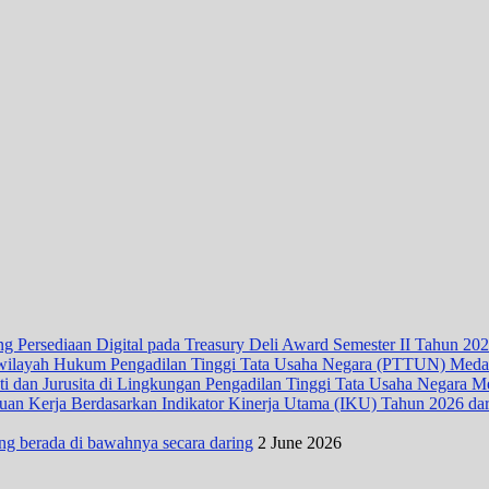
 Persediaan Digital pada Treasury Deli Award Semester II Tahun 20
wilayah Hukum Pengadilan Tinggi Tata Usaha Negara (PTTUN) Med
ti dan Jurusita di Lingkungan Pengadilan Tinggi Tata Usaha Negara 
n Kerja Berdasarkan Indikator Kinerja Utama (IKU) Tahun 2026 dari D
ng berada di bawahnya secara daring
2 June 2026