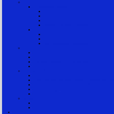
Informasi Kepaniteraan
Kepaniteraan Perkara
Tugas dan Fungsi
Alur Pemeriksaan Perkara TUN
Klasifikasi Perkara TUN
Standar Pelayanan Peradilan (SPP)
Kepaniteraan Hukum
Tugas dan Fungsi
Laporan Perkara
Tim Penanganan Pengaduan
Sistem Pengelolaan Pengadilan
E-Learning MA RI
Yurisprudensi
Rencana Strategis PTTUN Medan
Rencana Kerja & Anggaran
Pengawasan & Kode Etik
Kode Etik & Pedoman Perilaku Hakim
Kode Etik dan Pedoman Perilaku Panitera dan Juru
Kode Etik dan Pedoman Perilaku ASN
Pedoman Pengawasan
Sanksi Disiplin
Survei
Survei Kepuasan Pelayanan Publik
Laporan Hasil Survei
Layanan Publik