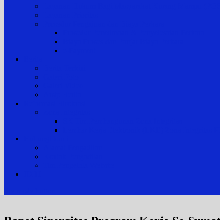
Layanan Hukum Bagi Masyarakat Kurang Mampu (
Layanan Prioritas
Prosedur Pengajuan dan Biaya Perkara
Prosedur Penerimaan & Penyelesaian Perkara
Biaya Proses dan Panjar Biaya Perkara
e-Payment
Berita
Berita Terkini
Galeri Foto
Galeri Video
Arsip Berita
Reformasi Birokrasi
Zona Integritas
SK Tim Pembangunan Zona Integritas
Lembar Kerja Elektronik (LKE) Zona Integrita
Hubungi kami
Alamat Pengadilan
Kontak Pengadilan
Tim Pengelola Website
JDIH
site mode button