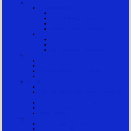
Informasi Kepaniteraan
Kepaniteraan Perkara
Tugas dan Fungsi
Alur Pemeriksaan Perkara TUN
Klasifikasi Perkara TUN
Standar Pelayanan Peradilan (SPP)
Kepaniteraan Hukum
Tugas dan Fungsi
Laporan Perkara
Tim Penanganan Pengaduan
Sistem Pengelolaan Pengadilan
E-Learning MA RI
Yurisprudensi
Rencana Strategis PTTUN Medan
Rencana Kerja & Anggaran
Pengawasan & Kode Etik
Kode Etik & Pedoman Perilaku Hakim
Kode Etik dan Pedoman Perilaku Panitera dan
Jurusita
Kode Etik dan Pedoman Perilaku ASN
Pedoman Pengawasan
Sanksi Disiplin
Survei
Survei Kepuasan Pelayanan Publik
Laporan Hasil Survei