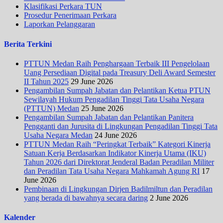
Klasifikasi Perkara TUN
Prosedur Penerimaan Perkara
Laporkan Pelanggaran
Berita Terkini
PTTUN Medan Raih Penghargaan Terbaik III Pengelolaan
Uang Persediaan Digital pada Treasury Deli Award Semester
II Tahun 2025
29 June 2026
Pengambilan Sumpah Jabatan dan Pelantikan Ketua PTUN
Sewilayah Hukum Pengadilan Tinggi Tata Usaha Negara
(PTTUN) Medan
25 June 2026
Pengambilan Sumpah Jabatan dan Pelantikan Panitera
Pengganti dan Jurusita di Lingkungan Pengadilan Tinggi Tata
Usaha Negara Medan
24 June 2026
PTTUN Medan Raih “Peringkat Terbaik” Kategori Kinerja
Satuan Kerja Berdasarkan Indikator Kinerja Utama (IKU)
Tahun 2026 dari Direktorat Jenderal Badan Peradilan Militer
dan Peradilan Tata Usaha Negara Mahkamah Agung RI
17
June 2026
Pembinaan di Lingkungan Dirjen Badilmiltun dan Peradilan
yang berada di bawahnya secara daring
2 June 2026
Kalender