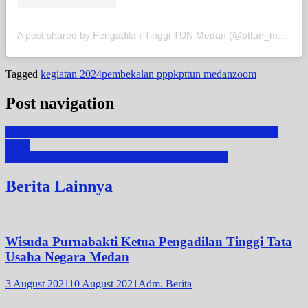
A post shared by Pengadilan Tinggi TUN Medan (@pttun_medan)
Tagged
kegiatan 2024
pembekalan pppk
pttun medan
zoom
Post navigation
Pelaksanaan Simulasi CAT PPPK untuk Peradilan di Sumatera
Utara
Rapat Sinergitas Program Kerja Se-Sumatera Utara
Berita Lainnya
Wisuda Purnabakti Ketua Pengadilan Tinggi Tata
Usaha Negara Medan
3 August 2021
10 August 2021
Adm. Berita