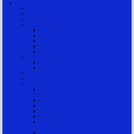
Layanan Publik
Jam Kerja
Jadwal Sidang PTTUN Medan
Tata Tertib Persidangan
Informasi Perkara
Informasi Perkara Banding
Informasi Perkara Tk. Pertama
Direktori Putusan
Laporan Perkara
Statistik Perkara
Prosedur Permohonan Informasi
Informasi Biasa
Informasi Khusus
Informasi Digital
Maklumat Layanan Pengadilan
Laporan
Sistem Akuntabilitas Kinerja Instansi Pemerintah
(SAKIP)
Laporan Tahunan
Laporan Keuangan
Laporan Realisasi Anggaran
Aset & Inventaris Barang Milik Negara (BMN)
Laporan Harta Kekayaan Penyelenggara Negara
(LHKPN)
Laporan Harta Kekayaan ASN (LHKASN)