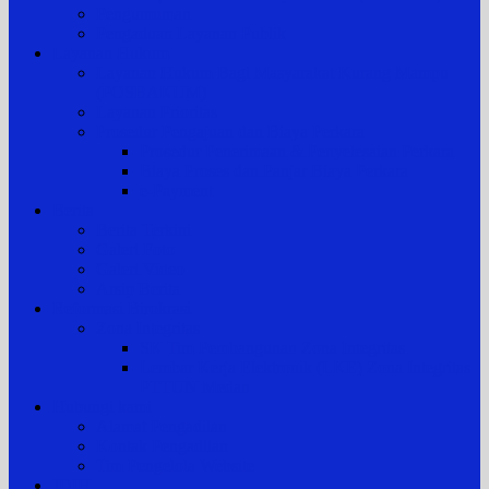
Pengumuman
Pengaduan Layanan Publik
Layanan Hukum
Layanan Hukum Bagi Masyarakat Kurang Mampu
(POSBAKUM)
Layanan Prioritas
Prosedur Pengajuan dan Biaya Perkara
Prosedur Penerimaan & Penyelesaian Perkara
Biaya Proses dan Panjar Biaya Perkara
e-Payment
Berita
Berita Terkini
Galeri Foto
Galeri Video
Arsip Berita
Reformasi Birokrasi
Zona Integritas
SK Tim Pembangunan Zona Integritas
Lembar Kerja Elektronik (LKE) Zona Integritas
PTTUN Medan
Hubungi kami
Alamat Pengadilan
Kontak Pengadilan
Tim Pengelola Website
JDIH