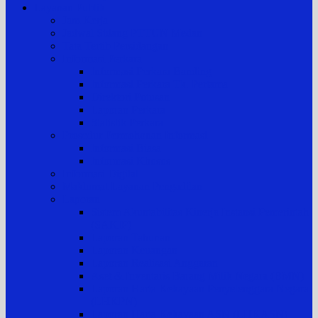
Layanan Publik
Jam Kerja
Jadwal Sidang PTTUN Medan
Tata Tertib Persidangan
Informasi Perkara
Informasi Perkara Banding
Informasi Perkara Tk. Pertama
Direktori Putusan
Laporan Perkara
Statistik Perkara
Prosedur Permohonan Informasi
Informasi Biasa
Informasi Khusus
Informasi Digital
Maklumat Layanan Pengadilan
Laporan
Sistem Akuntabilitas Kinerja Instansi Pemerintah
(SAKIP)
Laporan Tahunan
Laporan Keuangan
Laporan Realisasi Anggaran
Aset & Inventaris Barang Milik Negara (BMN)
Laporan Harta Kekayaan Penyelenggara Negara
(LHKPN)
Laporan Harta Kekayaan ASN (LHKASN)