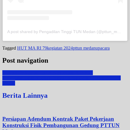
A post shared by Pengadilan Tinggi TUN Medan (@pttun_medan)
Tagged
HUT MA RI 79
kegiatan 2024
pttun medan
upacara
Post navigation
Upacara Peringatan Hari Kemerdekaan RI Ke-79
Penandatanganan Kontrak Pembangunan Gedung Baru PTTUN
Medan
Berita Lainnya
Persiapan Adendum Kontrak Paket Pekerjaan
Konstruksi Fisik Pembangunan Gedung PTTUN