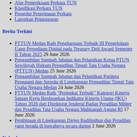
Alur Pemeriksaan Perkara TUN
Klasifikasi Perkara TUN
Prosedur Penerimaan Perkara
Laporkan Pelanggaran
Berita Terkini
PTTUN Medan Raih Penghargaan Terbaik III Pengelolaan
Uang Persediaan Digital pada Treasury Deli Award Semester
II Tahun 2025
29 June 2026
Pengambilan Sumpah Jabatan dan Pelantikan Ketua PTUN
Sewilayah Hukum Pengadilan Tinggi Tata Usaha Negara
(PTTUN) Medan
25 June 2026
Pengambilan Sumpah Jabatan dan Pelantikan Panitera
Pengganti dan Jurusita di Lingkungan Pengadilan Tinggi Tata
Usaha Negara Medan
24 June 2026
PTTUN Medan Raih “Peringkat Terbaik” Kategori Kinerja
Satuan Kerja Berdasarkan Indikator Kinerja Utama (IKU)
Tahun 2026 dari Direktorat Jenderal Badan Peradilan Militer
dan Peradilan Tata Usaha Negara Mahkamah Agung RI
17
June 2026
Pembinaan di Lingkungan Dirjen Badilmiltun dan Peradilan
yang berada di bawahnya secara daring
2 June 2026