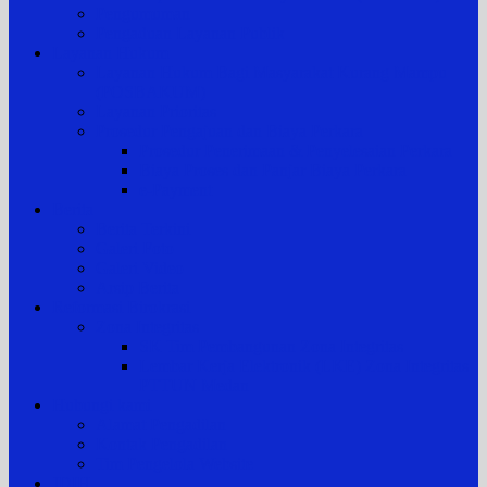
Pengumuman
Pengaduan Layanan Publik
Layanan Hukum
Layanan Hukum Bagi Masyarakat Kurang Mampu
(POSBAKUM)
Layanan Prioritas
Prosedur Pengajuan dan Biaya Perkara
Prosedur Penerimaan & Penyelesaian Perkara
Biaya Proses dan Panjar Biaya Perkara
e-Payment
Berita
Berita Terkini
Galeri Foto
Galeri Video
Arsip Berita
Reformasi Birokrasi
Zona Integritas
SK Tim Pembangunan Zona Integritas
Lembar Kerja Elektronik (LKE) Zona Integritas
PTTUN Medan
Hubungi kami
Alamat Pengadilan
Kontak Pengadilan
Tim Pengelola Website
JDIH