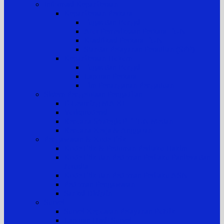
Informasi Kepaniteraan
Kepaniteraan Perkara
Tugas dan Fungsi
Alur Pemeriksaan Perkara TUN
Klasifikasi Perkara TUN
Standar Pelayanan Peradilan (SPP)
Kepaniteraan Hukum
Tugas dan Fungsi
Laporan Perkara
Tim Penanganan Pengaduan
Sistem Pengelolaan Pengadilan
E-Learning MA RI
Yurisprudensi
Rencana Strategis PTTUN Medan
Rencana Kerja & Anggaran
Pengawasan & Kode Etik
Kode Etik & Pedoman Perilaku Hakim
Kode Etik dan Pedoman Perilaku Panitera dan
Jurusita
Kode Etik dan Pedoman Perilaku ASN
Pedoman Pengawasan
Sanksi Disiplin
Survei
Survei Kepuasan Pelayanan Publik
Laporan Hasil Survei