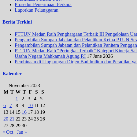
Prosedur Penerimaan Perkara
Laporkan Pelanggaran
Berita Terkini
PTTUN Medan Raih Penghargaan Terbaik III Pengelolaan Uang
Pengambilan Sumpah Jabatan dan Pelantikan Ketua PTUN Se
Pengambilan Sumpah Jabatan dan Pelantikan Panitera Penggan
PTTUN Medan Raih “Peringkat Terbaik” Kategori Kinerja Satua
Usaha Negara Mahkamah Agung RI
17 June 2026
Pembinaan di Lingkungan Dirjen Badilmiltun dan Peradilan ya
Kalender
November 2023
M
T
W
T
F
S
S
1
2
3
4
5
6
7
8
9
10
11
12
13
14
15
16
17
18
19
20
21
22
23
24
25
26
27
28
29
30
« Oct
Jan »