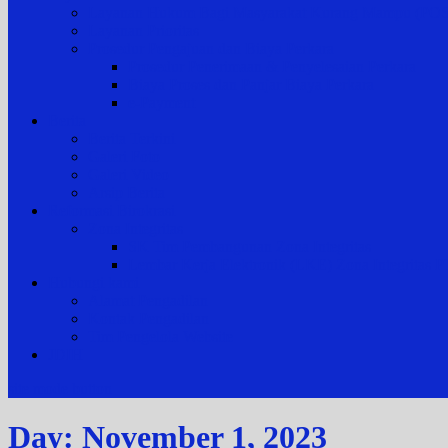
Layanan Hukum Bagi Masyarakat Kurang Mampu (
Layanan Prioritas
Prosedur Pengajuan dan Biaya Perkara
Prosedur Penerimaan & Penyelesaian Perkara
Biaya Proses dan Panjar Biaya Perkara
e-Payment
Berita
Berita Terkini
Galeri Foto
Galeri Video
Arsip Berita
Reformasi Birokrasi
Zona Integritas
SK Tim Pembangunan Zona Integritas
Lembar Kerja Elektronik (LKE) Zona Integrita
Hubungi kami
Alamat Pengadilan
Kontak Pengadilan
Tim Pengelola Website
JDIH
site mode button
Day:
November 1, 2023