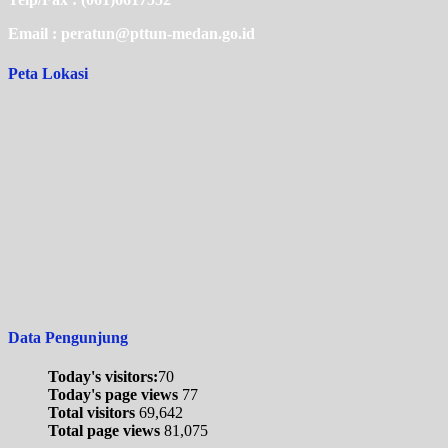
Email : peratun@pttun-medan.go.id
Peta Lokasi
Data Pengunjung
Today's visitors:
70
Today's page views
77
Total visitors
69,642
Total page views
81,075