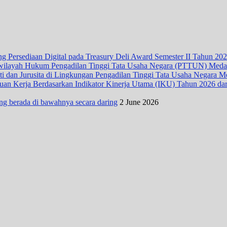
 Persediaan Digital pada Treasury Deli Award Semester II Tahun 20
wilayah Hukum Pengadilan Tinggi Tata Usaha Negara (PTTUN) Med
ti dan Jurusita di Lingkungan Pengadilan Tinggi Tata Usaha Negara 
n Kerja Berdasarkan Indikator Kinerja Utama (IKU) Tahun 2026 dari D
ng berada di bawahnya secara daring
2 June 2026