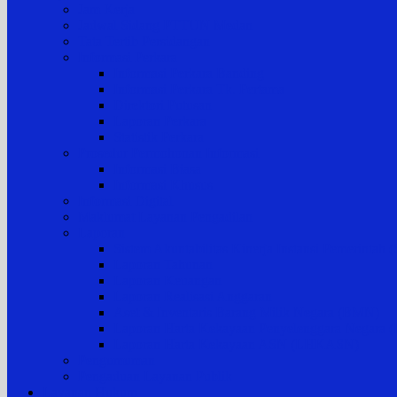
Jam Kerja
Jadwal Sidang PTTUN Medan
Tata Tertib Persidangan
Informasi Perkara
Informasi Perkara Banding
Informasi Perkara Tk. Pertama
Direktori Putusan
Laporan Perkara
Statistik Perkara
Prosedur Permohonan Informasi
Informasi Biasa
Informasi Khusus
Informasi Digital
Maklumat Layanan Pengadilan
Laporan
Sistem Akuntabilitas Kinerja Instansi Pemerintah
Laporan Tahunan
Laporan Keuangan
Laporan Realisasi Anggaran
Aset & Inventaris Barang Milik Negara (BMN)
Laporan Harta Kekayaan Penyelenggara Negara
Laporan Harta Kekayaan ASN (LHKASN)
Pengumuman
Pengaduan Layanan Publik
Layanan Hukum