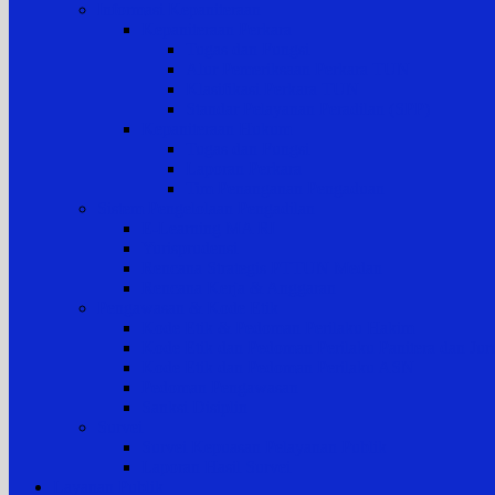
Informasi Kepaniteraan
Kepaniteraan Perkara
Tugas dan Fungsi
Alur Pemeriksaan Perkara TUN
Klasifikasi Perkara TUN
Standar Pelayanan Peradilan (SPP)
Kepaniteraan Hukum
Tugas dan Fungsi
Laporan Perkara
Tim Penanganan Pengaduan
Sistem Pengelolaan Pengadilan
E-Learning MA RI
Yurisprudensi
Rencana Strategis PTTUN Medan
Rencana Kerja & Anggaran
Pengawasan & Kode Etik
Kode Etik & Pedoman Perilaku Hakim
Kode Etik dan Pedoman Perilaku Panitera dan Juru
Kode Etik dan Pedoman Perilaku ASN
Pedoman Pengawasan
Sanksi Disiplin
Survei
Survei Kepuasan Pelayanan Publik
Laporan Hasil Survei
Layanan Publik