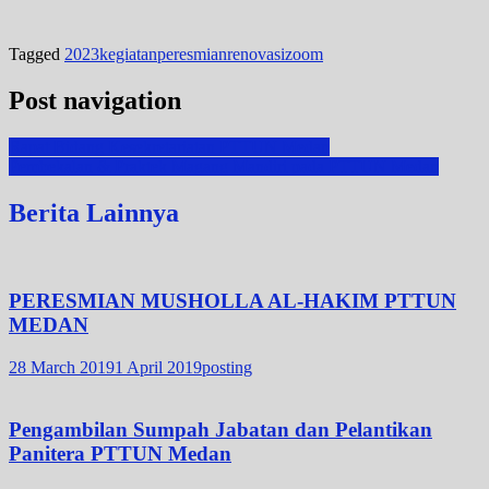
Tagged
2023
kegiatan
peresmian
renovasi
zoom
Post navigation
Rapat Bidang Kesekretariatan PTTUN Medan
Pembekalan & Praktek Magang Mandiri pada PTTUN Medan
Berita Lainnya
PERESMIAN MUSHOLLA AL-HAKIM PTTUN
MEDAN
28 March 2019
1 April 2019
posting
Pengambilan Sumpah Jabatan dan Pelantikan
Panitera PTTUN Medan