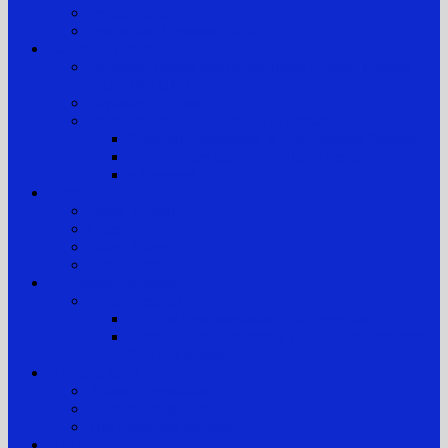
Pengumuman
Pengaduan Layanan Publik
Layanan Hukum
Layanan Hukum Bagi Masyarakat Kurang Mampu
(POSBAKUM)
Layanan Prioritas
Prosedur Pengajuan dan Biaya Perkara
Prosedur Penerimaan & Penyelesaian Perkara
Biaya Proses dan Panjar Biaya Perkara
e-Payment
Berita
Berita Terkini
Galeri Foto
Galeri Video
Arsip Berita
Reformasi Birokrasi
Zona Integritas
SK Tim Pembangunan Zona Integritas
Lembar Kerja Elektronik (LKE) Zona Integritas
PTTUN Medan
Hubungi kami
Alamat Pengadilan
Kontak Pengadilan
Tim Pengelola Website
JDIH