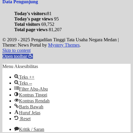
Data Pengunjung
Today's visitors:
81
Today's page views
95
Total visitors
69,752
Total page views
81,207
© 2019 - 2025 Pengadilan Tinggi Tata Usaha Negara Medan
|
Theme: News Portal by
Mystery Themes
.
Skip to content
Open toolbar
Menu Aksesibilitas
Teks ++
Teks --
Filter Abu-Abu
Kontras Tinggi
Kontras Rendah
Baris Bawah
Huruf Jelas
Reset
Kritik / Saran