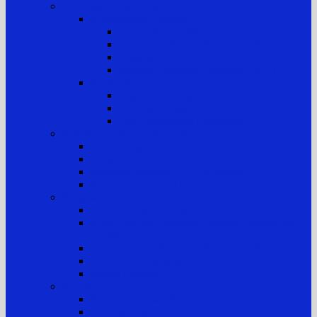
Informasi Kepaniteraan
Kepaniteraan Perkara
Tugas dan Fungsi
Alur Pemeriksaan Perkara TUN
Klasifikasi Perkara TUN
Standar Pelayanan Peradilan (SPP)
Kepaniteraan Hukum
Tugas dan Fungsi
Laporan Perkara
Tim Penanganan Pengaduan
Sistem Pengelolaan Pengadilan
E-Learning MA RI
Yurisprudensi
Rencana Strategis PTTUN Medan
Rencana Kerja & Anggaran
Pengawasan & Kode Etik
Kode Etik & Pedoman Perilaku Hakim
Kode Etik dan Pedoman Perilaku Panitera dan
Jurusita
Kode Etik dan Pedoman Perilaku ASN
Pedoman Pengawasan
Sanksi Disiplin
Survei
Survei Kepuasan Pelayanan Publik
Laporan Hasil Survei