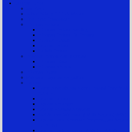
Layanan Publik
Jam Kerja
Jadwal Sidang PTTUN Medan
Tata Tertib Persidangan
Informasi Perkara
Informasi Perkara Banding
Informasi Perkara Tk. Pertama
Direktori Putusan
Laporan Perkara
Statistik Perkara
Prosedur Permohonan Informasi
Informasi Biasa
Informasi Khusus
Informasi Digital
Maklumat Layanan Pengadilan
Laporan
Sistem Akuntabilitas Kinerja Instansi Pemerintah
(SAKIP)
Laporan Tahunan
Laporan Keuangan
Laporan Realisasi Anggaran
Aset & Inventaris Barang Milik Negara (BMN)
Laporan Harta Kekayaan Penyelenggara Negara
(LHKPN)
Laporan Harta Kekayaan ASN (LHKASN)