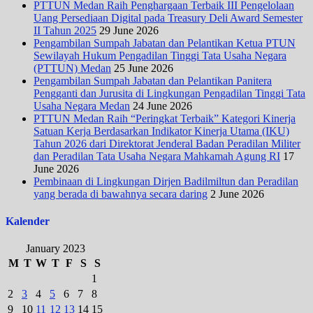
PTTUN Medan Raih Penghargaan Terbaik III Pengelolaan
Uang Persediaan Digital pada Treasury Deli Award Semester
II Tahun 2025
29 June 2026
Pengambilan Sumpah Jabatan dan Pelantikan Ketua PTUN
Sewilayah Hukum Pengadilan Tinggi Tata Usaha Negara
(PTTUN) Medan
25 June 2026
Pengambilan Sumpah Jabatan dan Pelantikan Panitera
Pengganti dan Jurusita di Lingkungan Pengadilan Tinggi Tata
Usaha Negara Medan
24 June 2026
PTTUN Medan Raih “Peringkat Terbaik” Kategori Kinerja
Satuan Kerja Berdasarkan Indikator Kinerja Utama (IKU)
Tahun 2026 dari Direktorat Jenderal Badan Peradilan Militer
dan Peradilan Tata Usaha Negara Mahkamah Agung RI
17
June 2026
Pembinaan di Lingkungan Dirjen Badilmiltun dan Peradilan
yang berada di bawahnya secara daring
2 June 2026
Kalender
January 2023
M
T
W
T
F
S
S
1
2
3
4
5
6
7
8
9
10
11
12
13
14
15