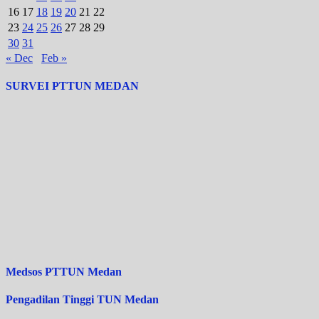
16
17
18
19
20
21
22
23
24
25
26
27
28
29
30
31
« Dec
Feb »
SURVEI PTTUN MEDAN
Medsos PTTUN Medan
Pengadilan Tinggi TUN Medan