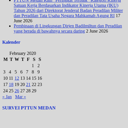
PTTUN Medan Raih “Peringkat Terbaik” Kategori Kinerja
Satuan Kerja Berdasarkan Indikator Kinerja Utama (IKU)
Tahun 2026 dari Direktorat Jenderal Badan Peradilan Militer
dan Peradilan Tata Usaha Negara Mahkamah Agung RI
17
June 2026
Pembinaan di Lingkungan Dirjen Badilmiltun dan Peradilan
yang berada di bawahnya secara daring
2 June 2026
Kalender
February 2020
M
T
W
T
F
S
S
1
2
3
4
5
6
7
8
9
10
11
12
13
14
15
16
17
18
19
20
21
22
23
24
25
26
27
28
29
« Jan
Mar »
SURVEI PTTUN MEDAN