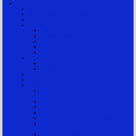
Layanan Publik
Jam Kerja
Jadwal Sidang PTTUN Medan
Tata Tertib Persidangan
Informasi Perkara
Informasi Perkara Banding
Informasi Perkara Tk. Pertama
Direktori Putusan
Laporan Perkara
Statistik Perkara
Prosedur Permohonan Informasi
Informasi Biasa
Informasi Khusus
Informasi Digital
Maklumat Layanan Pengadilan
Laporan
Sistem Akuntabilitas Kinerja Instansi Pemerintah
(SAKIP)
Laporan Tahunan
Laporan Keuangan
Laporan Realisasi Anggaran
Aset & Inventaris Barang Milik Negara (BMN)
Laporan Harta Kekayaan Penyelenggara Negara
(LHKPN)
Laporan Harta Kekayaan ASN (LHKASN)