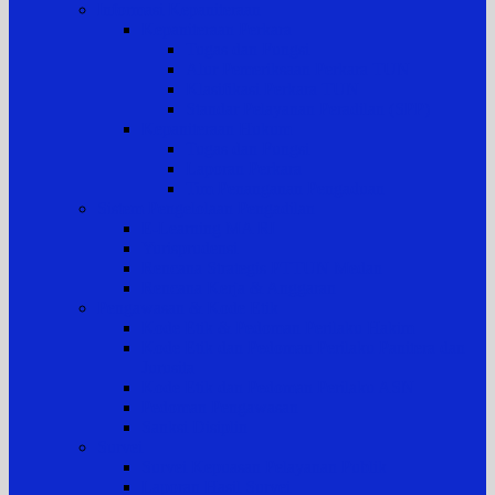
Informasi Kepaniteraan
Kepaniteraan Perkara
Tugas dan Fungsi
Alur Pemeriksaan Perkara TUN
Klasifikasi Perkara TUN
Standar Pelayanan Peradilan (SPP)
Kepaniteraan Hukum
Tugas dan Fungsi
Laporan Perkara
Tim Penanganan Pengaduan
Sistem Pengelolaan Pengadilan
E-Learning MA RI
Yurisprudensi
Rencana Strategis PTTUN Medan
Rencana Kerja & Anggaran
Pengawasan & Kode Etik
Kode Etik & Pedoman Perilaku Hakim
Kode Etik dan Pedoman Perilaku Panitera dan
Jurusita
Kode Etik dan Pedoman Perilaku ASN
Pedoman Pengawasan
Sanksi Disiplin
Survei
Survei Kepuasan Pelayanan Publik
Laporan Hasil Survei