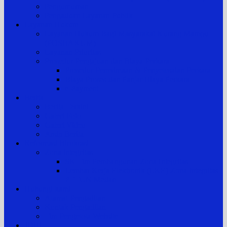
Pengumuman
Pengaduan Layanan Publik
Layanan Hukum
Layanan Hukum Bagi Masyarakat Kurang Mampu
(POSBAKUM)
Layanan Prioritas
Prosedur Pengajuan dan Biaya Perkara
Prosedur Penerimaan & Penyelesaian Perkara
Biaya Proses dan Panjar Biaya Perkara
e-Payment
Berita
Berita Terkini
Galeri Foto
Galeri Video
Arsip Berita
Reformasi Birokrasi
Zona Integritas
SK Tim Pembangunan Zona Integritas
Lembar Kerja Elektronik (LKE) Zona Integritas
PTTUN Medan
Hubungi kami
Alamat Pengadilan
Kontak Pengadilan
Tim Pengelola Website
JDIH