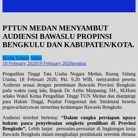
site mode button
PTTUN MEDAN MENYAMBUT
AUDIENSI BAWASLU PROPINSI
BENGKULU DAN KABUPATEN/KOTA.
Berita Terkini
Slider
18 February 2020
19 February 2020
posting
Pengadilan Tinggi Tata Usaha Negara Medan, Ruang Sidang
Utama, 18 Februari 2020, Pkl. 9.20 WIB, menyambut peserta
Audiensi sesuai dengan permintaan Bawaslu Provinsi Bengkulu
pada waktu yang lalu, Bapak Dr. Arifin Marpaung, SH., M.Hum
selaku Wakil Ketua Pengadilan Tinggi TUN Medan dan diampingi
para Hakim Tinggi, Pejabat Fungsional dan Struktural beserta
pegawai/karyawan menerima kedatangan Bawaslu Bengkulu.
Audiensi tersebut bertema;
“Dalam rangka persiapan upaya
hukum pasca penyelesaian sengketa pemilihan di Provinsi
Bengkulu”.
Lebih lanjut persoalan-persoalan di lingkungan kerja
Bawaslu Bengkulu dalam menghadapi pemilukada serentak dimana