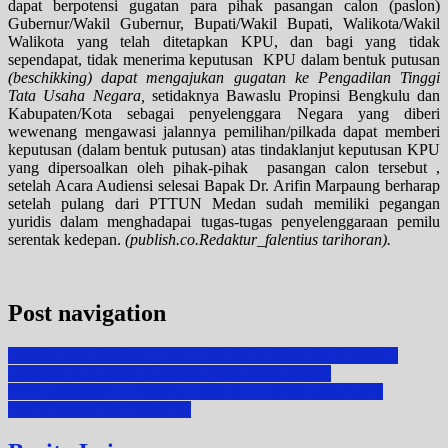
dapat berpotensi gugatan para pihak pasangan calon (paslon)
Gubernur/Wakil Gubernur, Bupati/Wakil Bupati, Walikota/Wakil
Walikota yang telah ditetapkan KPU, dan bagi yang tidak
sependapat, tidak menerima keputusan KPU dalam bentuk putusan
(beschikking) dapat mengajukan gugatan ke Pengadilan Tinggi
Tata Usaha Negara,
setidaknya Bawaslu Propinsi Bengkulu dan
Kabupaten/Kota sebagai penyelenggara Negara yang diberi
wewenang mengawasi jalannya pemilihan/pilkada dapat memberi
keputusan (dalam bentuk putusan) atas tindaklanjut keputusan KPU
yang dipersoalkan oleh pihak-pihak pasangan calon tersebut ,
setelah Acara Audiensi selesai Bapak Dr. Arifin Marpaung berharap
setelah pulang dari PTTUN Medan sudah memiliki pegangan
yuridis dalam menghadapai tugas-tugas penyelenggaraan pemilu
serentak kedepan.
(publish.co.Redaktur_falentius tarihoran).
Post navigation
RAPAT BULANAN (I) DI PENGADILAN TINGGI TATA
USAHA NEGARA MEDAN (PTTUN MEDAN)
KETUA MA MELANTIK TIGA KETUA MUDA PADA
MAHKAMAH AGUNG RI