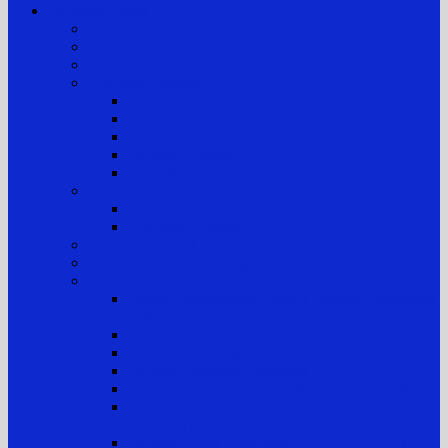
Layanan Publik
Jam Kerja
Jadwal Sidang PTTUN Medan
Tata Tertib Persidangan
Informasi Perkara
Informasi Perkara Banding
Informasi Perkara Tk. Pertama
Direktori Putusan
Laporan Perkara
Statistik Perkara
Prosedur Permohonan Informasi
Informasi Biasa
Informasi Khusus
Informasi Digital
Maklumat Layanan Pengadilan
Laporan
Sistem Akuntabilitas Kinerja Instansi Pemerintah
(SAKIP)
Laporan Tahunan
Laporan Keuangan
Laporan Realisasi Anggaran
Aset & Inventaris Barang Milik Negara (BMN)
Laporan Harta Kekayaan Penyelenggara Negara
(LHKPN)
Laporan Harta Kekayaan ASN (LHKASN)