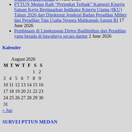
PTTUN Medan Raih “Peringkat Terbaik” Kategori Kinerja
Satuan Kerja Berdasarkan Indikator Kinerja Utama (IKU)
Tahun 2026 dari Direktorat Jenderal Badan Peradilan Militer
dan Peradilan Tata Usaha Negara Mahkamah Agung RI
17
June 2026
Pembinaan di Lingkungan Dirjen Badilmiltun dan Peradilan
yang berada di bawahnya secara daring
2 June 2026
Kalender
August 2026
M
T
W
T
F
S
S
1
2
3
4
5
6
7
8
9
10
11
12
13
14
15
16
17
18
19
20
21
22
23
24
25
26
27
28
29
30
31
« Jun
SURVEI PTTUN MEDAN