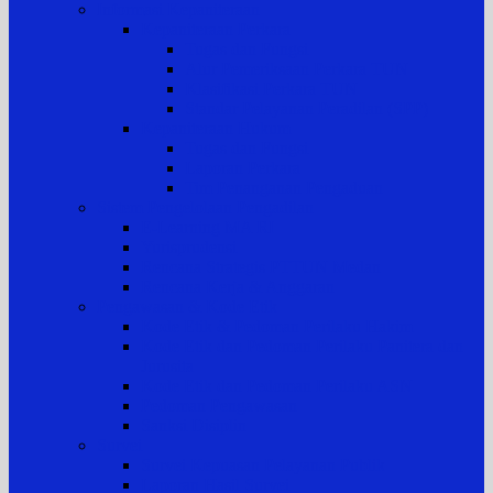
Informasi Kepaniteraan
Kepaniteraan Perkara
Tugas dan Fungsi
Alur Pemeriksaan Perkara TUN
Klasifikasi Perkara TUN
Standar Pelayanan Peradilan (SPP)
Kepaniteraan Hukum
Tugas dan Fungsi
Laporan Perkara
Tim Penanganan Pengaduan
Sistem Pengelolaan Pengadilan
E-Learning MA RI
Yurisprudensi
Rencana Strategis PTTUN Medan
Rencana Kerja & Anggaran
Pengawasan & Kode Etik
Kode Etik & Pedoman Perilaku Hakim
Kode Etik dan Pedoman Perilaku Panitera dan
Jurusita
Kode Etik dan Pedoman Perilaku ASN
Pedoman Pengawasan
Sanksi Disiplin
Survei
Survei Kepuasan Pelayanan Publik
Laporan Hasil Survei