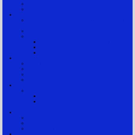
Pengumuman
Pengaduan Layanan Publik
Layanan Hukum
Layanan Hukum Bagi Masyarakat Kurang Mampu
(POSBAKUM)
Layanan Prioritas
Prosedur Pengajuan dan Biaya Perkara
Prosedur Penerimaan & Penyelesaian Perkara
Biaya Proses dan Panjar Biaya Perkara
e-Payment
Berita
Berita Terkini
Galeri Foto
Galeri Video
Arsip Berita
Reformasi Birokrasi
Zona Integritas
SK Tim Pembangunan Zona Integritas
Lembar Kerja Elektronik (LKE) Zona Integritas
PTTUN Medan
Hubungi kami
Alamat Pengadilan
Kontak Pengadilan
Tim Pengelola Website
JDIH