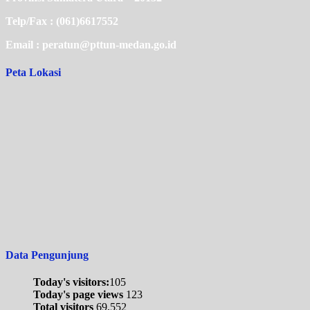
Telp/Fax : (061)6617552
Email : peratun@pttun-medan.go.id
Peta Lokasi
Data Pengunjung
Today's visitors:
105
Today's page views
123
Total visitors
69,552