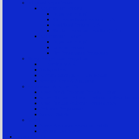
Informasi Kepaniteraan
Kepaniteraan Perkara
Tugas dan Fungsi
Alur Pemeriksaan Perkara TUN
Klasifikasi Perkara TUN
Standar Pelayanan Peradilan (SPP)
Kepaniteraan Hukum
Tugas dan Fungsi
Laporan Perkara
Tim Penanganan Pengaduan
Sistem Pengelolaan Pengadilan
E-Learning MA RI
Yurisprudensi
Rencana Strategis PTTUN Medan
Rencana Kerja & Anggaran
Pengawasan & Kode Etik
Kode Etik & Pedoman Perilaku Hakim
Kode Etik dan Pedoman Perilaku Panitera dan Juru
Kode Etik dan Pedoman Perilaku ASN
Pedoman Pengawasan
Sanksi Disiplin
Survei
Survei Kepuasan Pelayanan Publik
Laporan Hasil Survei
Layanan Publik