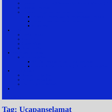
Layanan Hukum Bagi Masyarakat Kurang Mampu (
Layanan Prioritas
Prosedur Pengajuan dan Biaya Perkara
Prosedur Penerimaan & Penyelesaian Perkara
Biaya Proses dan Panjar Biaya Perkara
e-Payment
Berita
Berita Terkini
Galeri Foto
Galeri Video
Arsip Berita
Reformasi Birokrasi
Zona Integritas
SK Tim Pembangunan Zona Integritas
Lembar Kerja Elektronik (LKE) Zona Integrita
Hubungi kami
Alamat Pengadilan
Kontak Pengadilan
Tim Pengelola Website
JDIH
site mode button
Tag:
Ucapanselamat