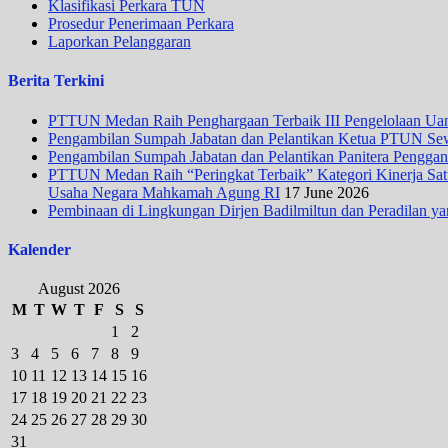
Klasifikasi Perkara TUN
Prosedur Penerimaan Perkara
Laporkan Pelanggaran
Berita Terkini
PTTUN Medan Raih Penghargaan Terbaik III Pengelolaan Uang
Pengambilan Sumpah Jabatan dan Pelantikan Ketua PTUN Se
Pengambilan Sumpah Jabatan dan Pelantikan Panitera Penggan
PTTUN Medan Raih “Peringkat Terbaik” Kategori Kinerja Satua
Usaha Negara Mahkamah Agung RI
17 June 2026
Pembinaan di Lingkungan Dirjen Badilmiltun dan Peradilan ya
Kalender
August 2026
M
T
W
T
F
S
S
1
2
3
4
5
6
7
8
9
10
11
12
13
14
15
16
17
18
19
20
21
22
23
24
25
26
27
28
29
30
31