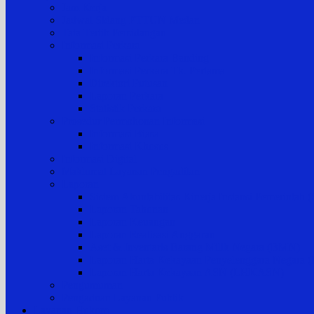
Jam Kerja
Jadwal Sidang PTTUN Medan
Tata Tertib Persidangan
Informasi Perkara
Informasi Perkara Banding
Informasi Perkara Tk. Pertama
Direktori Putusan
Laporan Perkara
Statistik Perkara
Prosedur Permohonan Informasi
Informasi Biasa
Informasi Khusus
Informasi Digital
Maklumat Layanan Pengadilan
Laporan
Sistem Akuntabilitas Kinerja Instansi Pemerintah
Laporan Tahunan
Laporan Keuangan
Laporan Realisasi Anggaran
Aset & Inventaris Barang Milik Negara (BMN)
Laporan Harta Kekayaan Penyelenggara Negara
Laporan Harta Kekayaan ASN (LHKASN)
Pengumuman
Pengaduan Layanan Publik
Layanan Hukum