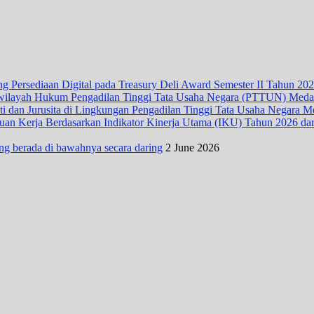
 Persediaan Digital pada Treasury Deli Award Semester II Tahun 20
wilayah Hukum Pengadilan Tinggi Tata Usaha Negara (PTTUN) Med
ti dan Jurusita di Lingkungan Pengadilan Tinggi Tata Usaha Negara 
n Kerja Berdasarkan Indikator Kinerja Utama (IKU) Tahun 2026 dari D
ng berada di bawahnya secara daring
2 June 2026