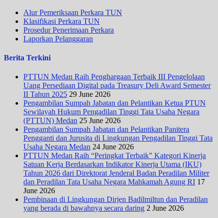
Alur Pemeriksaan Perkara TUN
Klasifikasi Perkara TUN
Prosedur Penerimaan Perkara
Laporkan Pelanggaran
Berita Terkini
PTTUN Medan Raih Penghargaan Terbaik III Pengelolaan
Uang Persediaan Digital pada Treasury Deli Award Semester
II Tahun 2025
29 June 2026
Pengambilan Sumpah Jabatan dan Pelantikan Ketua PTUN
Sewilayah Hukum Pengadilan Tinggi Tata Usaha Negara
(PTTUN) Medan
25 June 2026
Pengambilan Sumpah Jabatan dan Pelantikan Panitera
Pengganti dan Jurusita di Lingkungan Pengadilan Tinggi Tata
Usaha Negara Medan
24 June 2026
PTTUN Medan Raih “Peringkat Terbaik” Kategori Kinerja
Satuan Kerja Berdasarkan Indikator Kinerja Utama (IKU)
Tahun 2026 dari Direktorat Jenderal Badan Peradilan Militer
dan Peradilan Tata Usaha Negara Mahkamah Agung RI
17
June 2026
Pembinaan di Lingkungan Dirjen Badilmiltun dan Peradilan
yang berada di bawahnya secara daring
2 June 2026