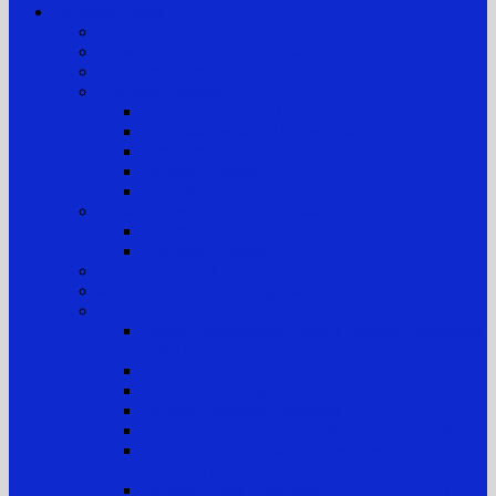
Layanan Publik
Jam Kerja
Jadwal Sidang PTTUN Medan
Tata Tertib Persidangan
Informasi Perkara
Informasi Perkara Banding
Informasi Perkara Tk. Pertama
Direktori Putusan
Laporan Perkara
Statistik Perkara
Prosedur Permohonan Informasi
Informasi Biasa
Informasi Khusus
Informasi Digital
Maklumat Layanan Pengadilan
Laporan
Sistem Akuntabilitas Kinerja Instansi Pemerintah
(SAKIP)
Laporan Tahunan
Laporan Keuangan
Laporan Realisasi Anggaran
Aset & Inventaris Barang Milik Negara (BMN)
Laporan Harta Kekayaan Penyelenggara Negara
(LHKPN)
Laporan Harta Kekayaan ASN (LHKASN)