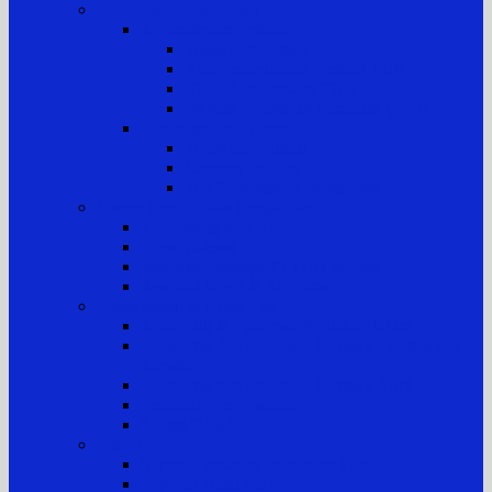
Informasi Kepaniteraan
Kepaniteraan Perkara
Tugas dan Fungsi
Alur Pemeriksaan Perkara TUN
Klasifikasi Perkara TUN
Standar Pelayanan Peradilan (SPP)
Kepaniteraan Hukum
Tugas dan Fungsi
Laporan Perkara
Tim Penanganan Pengaduan
Sistem Pengelolaan Pengadilan
E-Learning MA RI
Yurisprudensi
Rencana Strategis PTTUN Medan
Rencana Kerja & Anggaran
Pengawasan & Kode Etik
Kode Etik & Pedoman Perilaku Hakim
Kode Etik dan Pedoman Perilaku Panitera dan
Jurusita
Kode Etik dan Pedoman Perilaku ASN
Pedoman Pengawasan
Sanksi Disiplin
Survei
Survei Kepuasan Pelayanan Publik
Laporan Hasil Survei