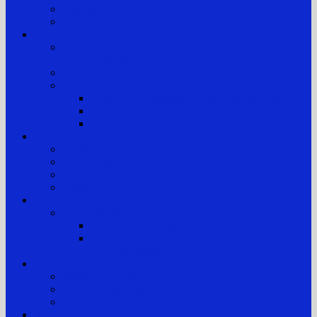
Pengumuman
Pengaduan Layanan Publik
Layanan Hukum
Layanan Hukum Bagi Masyarakat Kurang Mampu
(POSBAKUM)
Layanan Prioritas
Prosedur Pengajuan dan Biaya Perkara
Prosedur Penerimaan & Penyelesaian Perkara
Biaya Proses dan Panjar Biaya Perkara
e-Payment
Berita
Berita Terkini
Galeri Foto
Galeri Video
Arsip Berita
Reformasi Birokrasi
Zona Integritas
SK Tim Pembangunan Zona Integritas
Lembar Kerja Elektronik (LKE) Zona Integritas
PTTUN Medan
Hubungi kami
Alamat Pengadilan
Kontak Pengadilan
Tim Pengelola Website
JDIH