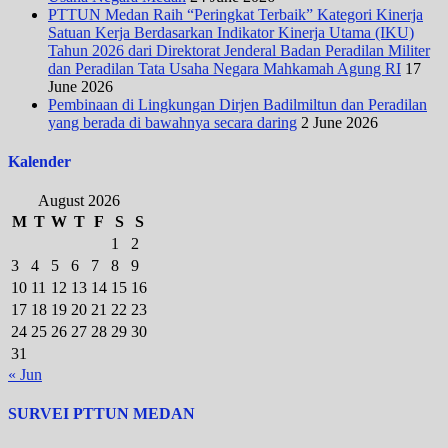
PTTUN Medan Raih “Peringkat Terbaik” Kategori Kinerja
Satuan Kerja Berdasarkan Indikator Kinerja Utama (IKU)
Tahun 2026 dari Direktorat Jenderal Badan Peradilan Militer
dan Peradilan Tata Usaha Negara Mahkamah Agung RI
17
June 2026
Pembinaan di Lingkungan Dirjen Badilmiltun dan Peradilan
yang berada di bawahnya secara daring
2 June 2026
Kalender
August 2026
M
T
W
T
F
S
S
1
2
3
4
5
6
7
8
9
10
11
12
13
14
15
16
17
18
19
20
21
22
23
24
25
26
27
28
29
30
31
« Jun
SURVEI PTTUN MEDAN