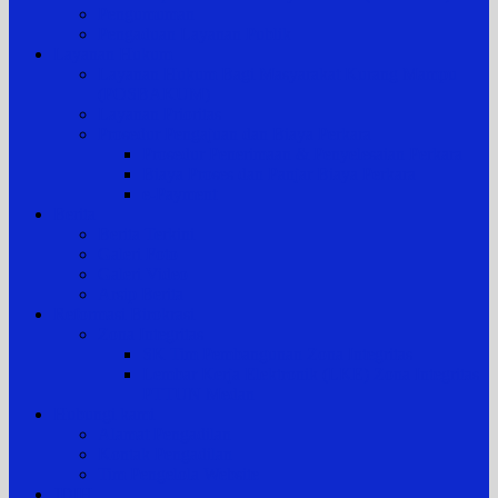
Pengumuman
Pengaduan Layanan Publik
Layanan Hukum
Layanan Hukum Bagi Masyarakat Kurang Mampu
(POSBAKUM)
Layanan Prioritas
Prosedur Pengajuan dan Biaya Perkara
Prosedur Penerimaan & Penyelesaian Perkara
Biaya Proses dan Panjar Biaya Perkara
e-Payment
Berita
Berita Terkini
Galeri Foto
Galeri Video
Arsip Berita
Reformasi Birokrasi
Zona Integritas
SK Tim Pembangunan Zona Integritas
Lembar Kerja Elektronik (LKE) Zona Integritas
PTTUN Medan
Hubungi kami
Alamat Pengadilan
Kontak Pengadilan
Tim Pengelola Website
JDIH