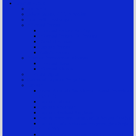
Layanan Publik
Jam Kerja
Jadwal Sidang PTTUN Medan
Tata Tertib Persidangan
Informasi Perkara
Informasi Perkara Banding
Informasi Perkara Tk. Pertama
Direktori Putusan
Laporan Perkara
Statistik Perkara
Prosedur Permohonan Informasi
Informasi Biasa
Informasi Khusus
Informasi Digital
Maklumat Layanan Pengadilan
Laporan
Sistem Akuntabilitas Kinerja Instansi Pemerintah
(SAKIP)
Laporan Tahunan
Laporan Keuangan
Laporan Realisasi Anggaran
Aset & Inventaris Barang Milik Negara (BMN)
Laporan Harta Kekayaan Penyelenggara Negara
(LHKPN)
Laporan Harta Kekayaan ASN (LHKASN)