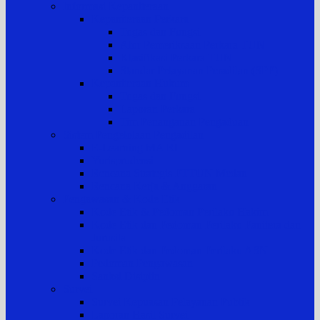
Informasi Kepaniteraan
Kepaniteraan Perkara
Tugas dan Fungsi
Alur Pemeriksaan Perkara TUN
Klasifikasi Perkara TUN
Standar Pelayanan Peradilan (SPP)
Kepaniteraan Hukum
Tugas dan Fungsi
Laporan Perkara
Tim Penanganan Pengaduan
Sistem Pengelolaan Pengadilan
E-Learning MA RI
Yurisprudensi
Rencana Strategis PTTUN Medan
Rencana Kerja & Anggaran
Pengawasan & Kode Etik
Kode Etik & Pedoman Perilaku Hakim
Kode Etik dan Pedoman Perilaku Panitera dan
Jurusita
Kode Etik dan Pedoman Perilaku ASN
Pedoman Pengawasan
Sanksi Disiplin
Survei
Survei Kepuasan Pelayanan Publik
Laporan Hasil Survei