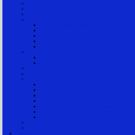
Jam Kerja
Jadwal Sidang PTTUN Medan
Tata Tertib Persidangan
Informasi Perkara
Informasi Perkara Banding
Informasi Perkara Tk. Pertama
Direktori Putusan
Laporan Perkara
Statistik Perkara
Prosedur Permohonan Informasi
Informasi Biasa
Informasi Khusus
Informasi Digital
Maklumat Layanan Pengadilan
Laporan
Sistem Akuntabilitas Kinerja Instansi Pemerintah
Laporan Tahunan
Laporan Keuangan
Laporan Realisasi Anggaran
Aset & Inventaris Barang Milik Negara (BMN)
Laporan Harta Kekayaan Penyelenggara Negara
Laporan Harta Kekayaan ASN (LHKASN)
Pengumuman
Pengaduan Layanan Publik
Layanan Hukum