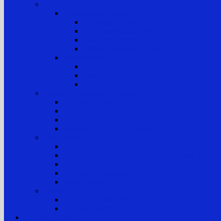
Informasi Kepaniteraan
Kepaniteraan Perkara
Tugas dan Fungsi
Alur Pemeriksaan Perkara TUN
Klasifikasi Perkara TUN
Standar Pelayanan Peradilan (SPP)
Kepaniteraan Hukum
Tugas dan Fungsi
Laporan Perkara
Tim Penanganan Pengaduan
Sistem Pengelolaan Pengadilan
E-Learning MA RI
Yurisprudensi
Rencana Strategis PTTUN Medan
Rencana Kerja & Anggaran
Pengawasan & Kode Etik
Kode Etik & Pedoman Perilaku Hakim
Kode Etik dan Pedoman Perilaku Panitera dan Juru
Kode Etik dan Pedoman Perilaku ASN
Pedoman Pengawasan
Sanksi Disiplin
Survei
Survei Kepuasan Pelayanan Publik
Laporan Hasil Survei
Layanan Publik