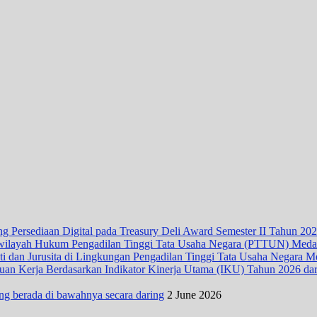
 Persediaan Digital pada Treasury Deli Award Semester II Tahun 20
wilayah Hukum Pengadilan Tinggi Tata Usaha Negara (PTTUN) Med
ti dan Jurusita di Lingkungan Pengadilan Tinggi Tata Usaha Negara 
n Kerja Berdasarkan Indikator Kinerja Utama (IKU) Tahun 2026 dari D
ng berada di bawahnya secara daring
2 June 2026