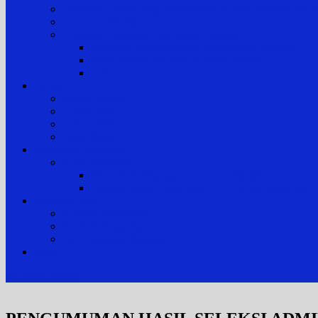
Layanan Hukum Bagi Masyarakat Kurang Mampu (
Layanan Prioritas
Prosedur Pengajuan dan Biaya Perkara
Prosedur Penerimaan & Penyelesaian Perkara
Biaya Proses dan Panjar Biaya Perkara
e-Payment
Berita
Berita Terkini
Galeri Foto
Galeri Video
Arsip Berita
Reformasi Birokrasi
Zona Integritas
SK Tim Pembangunan Zona Integritas
Lembar Kerja Elektronik (LKE) Zona Integrita
Hubungi kami
Alamat Pengadilan
Kontak Pengadilan
Tim Pengelola Website
JDIH
site mode button