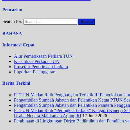
Pencarian
Search for:
BAHASA
Informasi Cepat
Alur Pemeriksaan Perkara TUN
Klasifikasi Perkara TUN
Prosedur Penerimaan Perkara
Laporkan Pelanggaran
Berita Terkini
PTTUN Medan Raih Penghargaan Terbaik III Pengelolaan Uang
Pengambilan Sumpah Jabatan dan Pelantikan Ketua PTUN Se
Pengambilan Sumpah Jabatan dan Pelantikan Panitera Penggan
PTTUN Medan Raih “Peringkat Terbaik” Kategori Kinerja Satua
Usaha Negara Mahkamah Agung RI
17 June 2026
Pembinaan di Lingkungan Dirjen Badilmiltun dan Peradilan ya