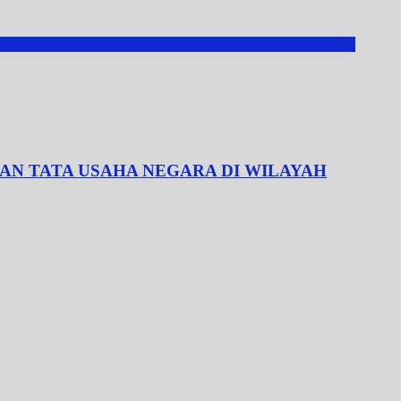
RA DI WILAYAH PENGADILAN TINGGI TATA USAHA
AN TATA USAHA NEGARA DI WILAYAH