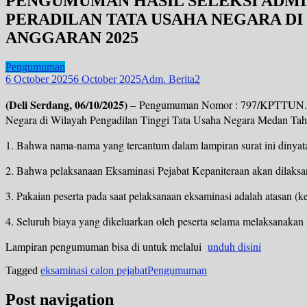
PENGUMUMAN HASIL SELEKSI ADMI
PERADILAN TATA USAHA NEGARA D
ANGGARAN 2025
Pengumuman
6 October 2025
6 October 2025
Adm. Berita2
(Deli Serdang, 06/10/2025)
– Pengumuman Nomor : 797/KPTTUN.W1-T
Negara di Wilayah Pengadilan Tinggi Tata Usaha Negara Medan Tahu
1. Bahwa nama-nama yang tercantum dalam lampiran surat ini dinyatak
2. Bahwa pelaksanaan Eksaminasi Pejabat Kepaniteraan akan dilaksa
3. Pakaian peserta pada saat pelaksanaan eksaminasi adalah atasan (k
4. Seluruh biaya yang dikeluarkan oleh peserta selama melaksanakan 
Lampiran pengumuman bisa di untuk melalui
unduh disini
Tagged
eksaminasi calon pejabat
Pengumuman
Post navigation