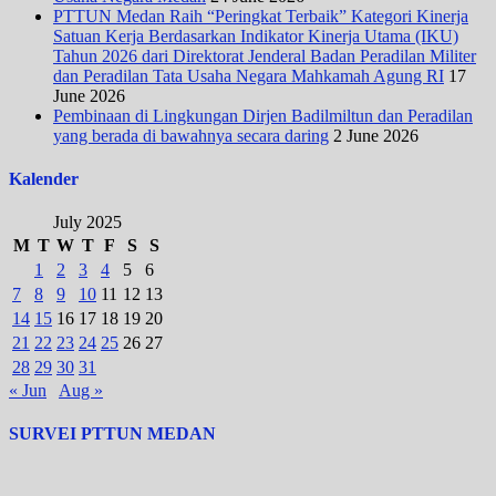
PTTUN Medan Raih “Peringkat Terbaik” Kategori Kinerja
Satuan Kerja Berdasarkan Indikator Kinerja Utama (IKU)
Tahun 2026 dari Direktorat Jenderal Badan Peradilan Militer
dan Peradilan Tata Usaha Negara Mahkamah Agung RI
17
June 2026
Pembinaan di Lingkungan Dirjen Badilmiltun dan Peradilan
yang berada di bawahnya secara daring
2 June 2026
Kalender
July 2025
M
T
W
T
F
S
S
1
2
3
4
5
6
7
8
9
10
11
12
13
14
15
16
17
18
19
20
21
22
23
24
25
26
27
28
29
30
31
« Jun
Aug »
SURVEI PTTUN MEDAN