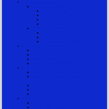
Informasi Kepaniteraan
Kepaniteraan Perkara
Tugas dan Fungsi
Alur Pemeriksaan Perkara TUN
Klasifikasi Perkara TUN
Standar Pelayanan Peradilan (SPP)
Kepaniteraan Hukum
Tugas dan Fungsi
Laporan Perkara
Tim Penanganan Pengaduan
Sistem Pengelolaan Pengadilan
E-Learning MA RI
Yurisprudensi
Rencana Strategis PTTUN Medan
Rencana Kerja & Anggaran
Pengawasan & Kode Etik
Kode Etik & Pedoman Perilaku Hakim
Kode Etik dan Pedoman Perilaku Panitera dan
Jurusita
Kode Etik dan Pedoman Perilaku ASN
Pedoman Pengawasan
Sanksi Disiplin
Survei
Survei Kepuasan Pelayanan Publik
Laporan Hasil Survei