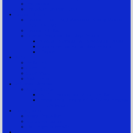
Pengumuman
Pengaduan Layanan Publik
Layanan Hukum
Layanan Hukum Bagi Masyarakat Kurang Mampu
(POSBAKUM)
Layanan Prioritas
Prosedur Pengajuan dan Biaya Perkara
Prosedur Penerimaan & Penyelesaian Perkara
Biaya Proses dan Panjar Biaya Perkara
e-Payment
Berita
Berita Terkini
Galeri Foto
Galeri Video
Arsip Berita
Reformasi Birokrasi
Zona Integritas
SK Tim Pembangunan Zona Integritas
Lembar Kerja Elektronik (LKE) Zona Integritas
PTTUN Medan
Hubungi kami
Alamat Pengadilan
Kontak Pengadilan
Tim Pengelola Website
JDIH