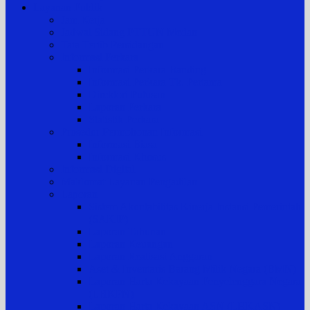
Layanan Publik
Jam Kerja
Jadwal Sidang PTTUN Medan
Tata Tertib Persidangan
Informasi Perkara
Informasi Perkara Banding
Informasi Perkara Tk. Pertama
Direktori Putusan
Laporan Perkara
Statistik Perkara
Prosedur Permohonan Informasi
Informasi Biasa
Informasi Khusus
Informasi Digital
Maklumat Layanan Pengadilan
Laporan
Sistem Akuntabilitas Kinerja Instansi Pemerintah
(SAKIP)
Laporan Tahunan
Laporan Keuangan
Laporan Realisasi Anggaran
Aset & Inventaris Barang Milik Negara (BMN)
Laporan Harta Kekayaan Penyelenggara Negara
(LHKPN)
Laporan Harta Kekayaan ASN (LHKASN)