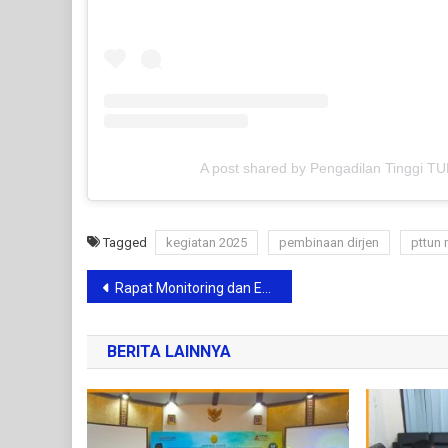
A post shared by Pengadilan Tinggi 
Tagged
kegiatan 2025
pembinaan dirjen
pttun
Rapat Monitoring dan Evaluasi Mingguan Pembangunan Gedung
BERITA LAINNYA