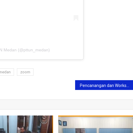
TUN Medan (@pttun_medan)
 medan
zoom
Pencanangan dan Workshop Program SMAP Tahun 2025