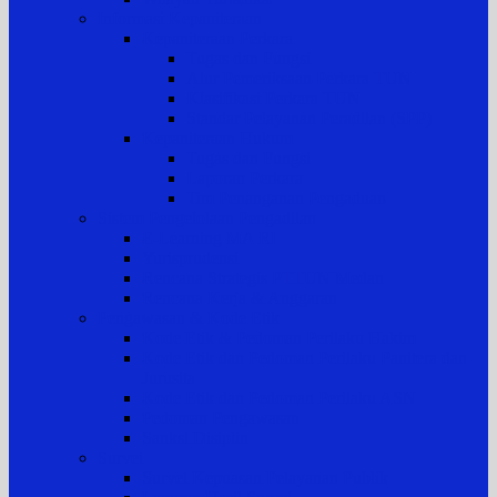
Informasi Kepaniteraan
Kepaniteraan Perkara
Tugas dan Fungsi
Alur Pemeriksaan Perkara TUN
Klasifikasi Perkara TUN
Standar Pelayanan Peradilan (SPP)
Kepaniteraan Hukum
Tugas dan Fungsi
Laporan Perkara
Tim Penanganan Pengaduan
Sistem Pengelolaan Pengadilan
E-Learning MA RI
Yurisprudensi
Rencana Strategis PTTUN Medan
Rencana Kerja & Anggaran
Pengawasan & Kode Etik
Kode Etik & Pedoman Perilaku Hakim
Kode Etik dan Pedoman Perilaku Panitera dan
Jurusita
Kode Etik dan Pedoman Perilaku ASN
Pedoman Pengawasan
Sanksi Disiplin
Survei
Survei Kepuasan Pelayanan Publik