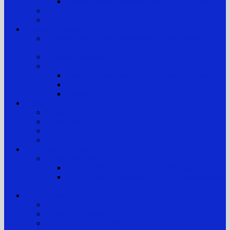
Laporan Harta Kekayaan ASN (LHKASN)
Pengumuman
Pengaduan Layanan Publik
Layanan Hukum
Layanan Hukum Bagi Masyarakat Kurang Mampu
(POSBAKUM)
Layanan Prioritas
Prosedur Pengajuan dan Biaya Perkara
Prosedur Penerimaan & Penyelesaian Perkara
Biaya Proses dan Panjar Biaya Perkara
e-Payment
Berita
Berita Terkini
Galeri Foto
Galeri Video
Arsip Berita
Reformasi Birokrasi
Zona Integritas
SK Tim Pembangunan Zona Integritas
Lembar Kerja Elektronik (LKE) Zona Integritas
PTTUN Medan
Hubungi kami
Alamat Pengadilan
Kontak Pengadilan
Tim Pengelola Website