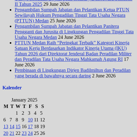
II Tahun 2025
29 June 2026
Pengambilan Sumpah Jabatan dan Pelantikan Ketua PTUN
Sewilayah Hukum Pengadilan Tinggi Tata Usaha Negara
(PTTUN) Medan
25 June 2026
Pengambilan Sumpah Jabatan dan Pelantikan Panitera
Pengganti dan Jurusita di Lingkungan Pengadilan Tinggi Tata
Usaha Negara Medan
24 June 2026
PTTUN Medan Raih “Peringkat Terbaik” Kategori Kinerja
Satuan Kerja Berdasarkan Indikator Kinerja Utama (IKU)
Tahun 2026 dari Direktorat Jenderal Badan Peradilan Militer
dan Peradilan Tata Usaha Negara Mahkamah Agung RI
17
June 2026
Pembinaan di Lingkungan Dirjen Badilmiltun dan Peradilan
yang berada di bawahnya secara daring
2 June 2026
Kalender
January 2025
M
T
W
T
F
S
S
1
2
3
4
5
6
7
8
9
10
11
12
13
14
15
16
17
18
19
20
21
22
23
24
25
26