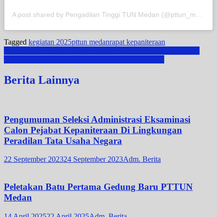
A post shared by Pengadilan Tinggi TUN Medan (@pttun_medan)
Tagged
kegiatan 2025
pttun medan
rapat kepaniteraan
Post
Pembukaan Pelatihan Dasar (Latsar) CPNS MA RI Tahun 2025
Bimbingan Teknis Asesor Zona Integritas T.A. 2025
navigation
Berita Lainnya
Pengumuman Seleksi Administrasi Eksaminasi
Calon Pejabat Kepaniteraan Di Lingkungan
Peradilan Tata Usaha Negara
22 September 2023
24 September 2023
Adm. Berita
Peletakan Batu Pertama Gedung Baru PTTUN
Medan
14 April 2025
22 April 2025
Adm. Berita