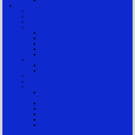
Laporan Hasil Survei
Layanan Publik
Jam Kerja
Jadwal Sidang PTTUN Medan
Tata Tertib Persidangan
Informasi Perkara
Informasi Perkara Banding
Informasi Perkara Tk. Pertama
Direktori Putusan
Laporan Perkara
Statistik Perkara
Prosedur Permohonan Informasi
Informasi Biasa
Informasi Khusus
Informasi Digital
Maklumat Layanan Pengadilan
Laporan
Sistem Akuntabilitas Kinerja Instansi Pemerintah
(SAKIP)
Laporan Tahunan
Laporan Keuangan
Laporan Realisasi Anggaran
Aset & Inventaris Barang Milik Negara (BMN)
Laporan Harta Kekayaan Penyelenggara Negara
(LHKPN)