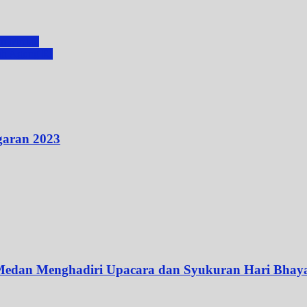
kum Medan
mah Agung RI
aran 2023
 Medan Menghadiri Upacara dan Syukuran Hari Bhay