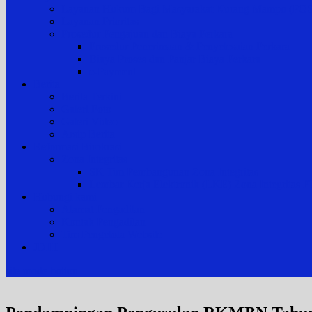
Layanan Hukum Bagi Masyarakat Kurang Mampu (
Layanan Prioritas
Prosedur Pengajuan dan Biaya Perkara
Prosedur Penerimaan & Penyelesaian Perkara
Biaya Proses dan Panjar Biaya Perkara
e-Payment
Berita
Berita Terkini
Galeri Foto
Galeri Video
Arsip Berita
Reformasi Birokrasi
Zona Integritas
SK Tim Pembangunan Zona Integritas
Lembar Kerja Elektronik (LKE) Zona Integrita
Hubungi kami
Alamat Pengadilan
Kontak Pengadilan
Tim Pengelola Website
JDIH
site mode button