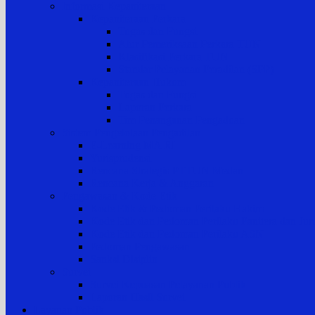
Informasi Kepaniteraan
Kepaniteraan Perkara
Tugas dan Fungsi
Alur Pemeriksaan Perkara TUN
Klasifikasi Perkara TUN
Standar Pelayanan Peradilan (SPP)
Kepaniteraan Hukum
Tugas dan Fungsi
Laporan Perkara
Tim Penanganan Pengaduan
Sistem Pengelolaan Pengadilan
E-Learning MA RI
Yurisprudensi
Rencana Strategis PTTUN Medan
Rencana Kerja & Anggaran
Pengawasan & Kode Etik
Kode Etik & Pedoman Perilaku Hakim
Kode Etik dan Pedoman Perilaku Panitera dan Juru
Kode Etik dan Pedoman Perilaku ASN
Pedoman Pengawasan
Sanksi Disiplin
Survei
Survei Kepuasan Pelayanan Publik
Laporan Hasil Survei
Layanan Publik