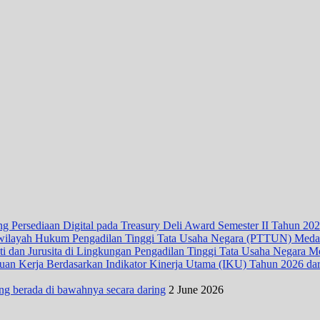
 Persediaan Digital pada Treasury Deli Award Semester II Tahun 20
wilayah Hukum Pengadilan Tinggi Tata Usaha Negara (PTTUN) Med
ti dan Jurusita di Lingkungan Pengadilan Tinggi Tata Usaha Negara 
n Kerja Berdasarkan Indikator Kinerja Utama (IKU) Tahun 2026 dari D
ng berada di bawahnya secara daring
2 June 2026