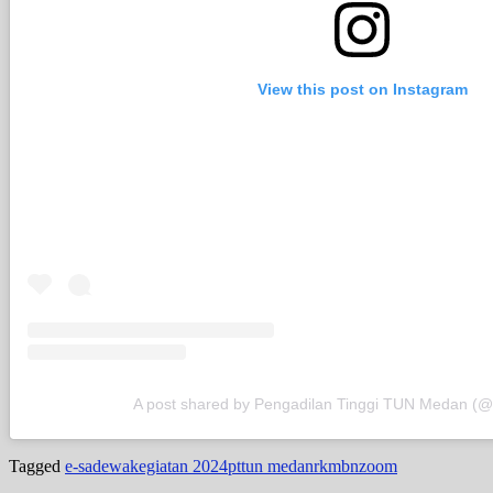
View this post on Instagram
A post shared by Pengadilan Tinggi TUN Medan (
Tagged
e-sadewa
kegiatan 2024
pttun medan
rkmbn
zoom