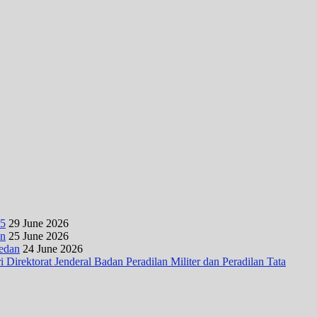
25
29 June 2026
an
25 June 2026
Medan
24 June 2026
irektorat Jenderal Badan Peradilan Militer dan Peradilan Tata