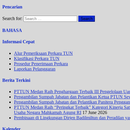
Pencarian
Search for:
BAHASA
Informasi Cepat
Alur Pemeriksaan Perkara TUN
Klasifikasi Perkara TUN
Prosedur Penerimaan Perkara
Laporkan Pelanggaran
Berita Terkini
PTTUN Medan Raih Penghargaan Terbaik III Pengelolaan Uang
Pengambilan Sumpah Jabatan dan Pelantikan Ketua PTUN Se
Pengambilan Sumpah Jabatan dan Pelantikan Panitera Penggan
PTTUN Medan Raih “Peringkat Terbaik” Kategori Kinerja Satua
Usaha Negara Mahkamah Agung RI
17 June 2026
Pembinaan di Lingkungan Dirjen Badilmiltun dan Peradilan ya
Kalender