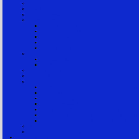
Jam Kerja
Jadwal Sidang PTTUN Medan
Tata Tertib Persidangan
Informasi Perkara
Informasi Perkara Banding
Informasi Perkara Tk. Pertama
Direktori Putusan
Laporan Perkara
Statistik Perkara
Prosedur Permohonan Informasi
Informasi Biasa
Informasi Khusus
Informasi Digital
Maklumat Layanan Pengadilan
Laporan
Sistem Akuntabilitas Kinerja Instansi Pemerintah
Laporan Tahunan
Laporan Keuangan
Laporan Realisasi Anggaran
Aset & Inventaris Barang Milik Negara (BMN)
Laporan Harta Kekayaan Penyelenggara Negara
Laporan Harta Kekayaan ASN (LHKASN)
Pengumuman
Pengaduan Layanan Publik
Layanan Hukum