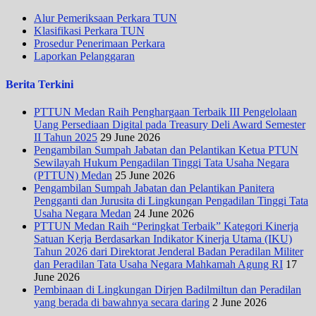
Alur Pemeriksaan Perkara TUN
Klasifikasi Perkara TUN
Prosedur Penerimaan Perkara
Laporkan Pelanggaran
Berita Terkini
PTTUN Medan Raih Penghargaan Terbaik III Pengelolaan
Uang Persediaan Digital pada Treasury Deli Award Semester
II Tahun 2025
29 June 2026
Pengambilan Sumpah Jabatan dan Pelantikan Ketua PTUN
Sewilayah Hukum Pengadilan Tinggi Tata Usaha Negara
(PTTUN) Medan
25 June 2026
Pengambilan Sumpah Jabatan dan Pelantikan Panitera
Pengganti dan Jurusita di Lingkungan Pengadilan Tinggi Tata
Usaha Negara Medan
24 June 2026
PTTUN Medan Raih “Peringkat Terbaik” Kategori Kinerja
Satuan Kerja Berdasarkan Indikator Kinerja Utama (IKU)
Tahun 2026 dari Direktorat Jenderal Badan Peradilan Militer
dan Peradilan Tata Usaha Negara Mahkamah Agung RI
17
June 2026
Pembinaan di Lingkungan Dirjen Badilmiltun dan Peradilan
yang berada di bawahnya secara daring
2 June 2026