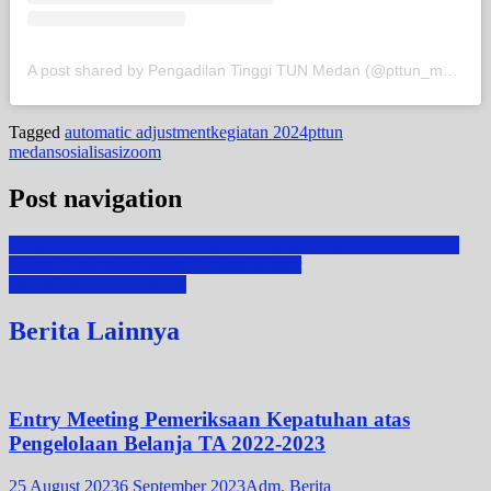
A post shared by Pengadilan Tinggi TUN Medan (@pttun_medan)
Tagged
automatic adjustment
kegiatan 2024
pttun
medan
sosialisasi
zoom
Post navigation
Sosialisasi Peraturan & Strategi Optimalisasi Capaian IKPA 2024
Sidang Kesimpulan dalam Perkara Nomor
2/G/2023/PT.TUN.MDN
Berita Lainnya
Entry Meeting Pemeriksaan Kepatuhan atas
Pengelolaan Belanja TA 2022-2023
25 August 2023
6 September 2023
Adm. Berita