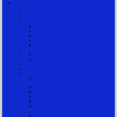
Layanan Publik
Jam Kerja
Jadwal Sidang PTTUN Medan
Tata Tertib Persidangan
Informasi Perkara
Informasi Perkara Banding
Informasi Perkara Tk. Pertama
Direktori Putusan
Laporan Perkara
Statistik Perkara
Prosedur Permohonan Informasi
Informasi Biasa
Informasi Khusus
Informasi Digital
Maklumat Layanan Pengadilan
Laporan
Sistem Akuntabilitas Kinerja Instansi Pemerintah
(SAKIP)
Laporan Tahunan
Laporan Keuangan
Laporan Realisasi Anggaran
Aset & Inventaris Barang Milik Negara (BMN)
Laporan Harta Kekayaan Penyelenggara Negara
(LHKPN)
Laporan Harta Kekayaan ASN (LHKASN)