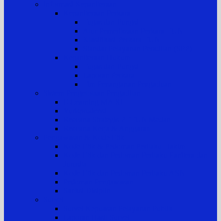
Informasi Kepaniteraan
Kepaniteraan Perkara
Tugas dan Fungsi
Alur Pemeriksaan Perkara TUN
Klasifikasi Perkara TUN
Standar Pelayanan Peradilan (SPP)
Kepaniteraan Hukum
Tugas dan Fungsi
Laporan Perkara
Tim Penanganan Pengaduan
Sistem Pengelolaan Pengadilan
E-Learning MA RI
Yurisprudensi
Rencana Strategis PTTUN Medan
Rencana Kerja & Anggaran
Pengawasan & Kode Etik
Kode Etik & Pedoman Perilaku Hakim
Kode Etik dan Pedoman Perilaku Panitera dan
Jurusita
Kode Etik dan Pedoman Perilaku ASN
Pedoman Pengawasan
Sanksi Disiplin
Survei
Survei Kepuasan Pelayanan Publik
Laporan Hasil Survei