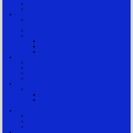
Pengumuman
Pengaduan Layanan Publik
Layanan Hukum
Layanan Hukum Bagi Masyarakat Kurang Mampu
(POSBAKUM)
Layanan Prioritas
Prosedur Pengajuan dan Biaya Perkara
Prosedur Penerimaan & Penyelesaian Perkara
Biaya Proses dan Panjar Biaya Perkara
e-Payment
Berita
Berita Terkini
Galeri Foto
Galeri Video
Arsip Berita
Reformasi Birokrasi
Zona Integritas
SK Tim Pembangunan Zona Integritas
Lembar Kerja Elektronik (LKE) Zona Integritas
PTTUN Medan
Hubungi kami
Alamat Pengadilan
Kontak Pengadilan
Tim Pengelola Website
JDIH