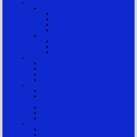
Informasi Kepaniteraan
Kepaniteraan Perkara
Tugas dan Fungsi
Alur Pemeriksaan Perkara TUN
Klasifikasi Perkara TUN
Standar Pelayanan Peradilan (SPP)
Kepaniteraan Hukum
Tugas dan Fungsi
Laporan Perkara
Tim Penanganan Pengaduan
Sistem Pengelolaan Pengadilan
E-Learning MA RI
Yurisprudensi
Rencana Strategis PTTUN Medan
Rencana Kerja & Anggaran
Pengawasan & Kode Etik
Kode Etik & Pedoman Perilaku Hakim
Kode Etik dan Pedoman Perilaku Panitera dan
Jurusita
Kode Etik dan Pedoman Perilaku ASN
Pedoman Pengawasan
Sanksi Disiplin
Survei
Survei Kepuasan Pelayanan Publik
Laporan Hasil Survei