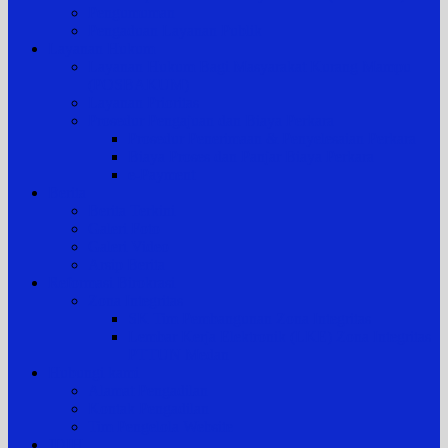
Pengumuman
Pengaduan Layanan Publik
Layanan Hukum
Layanan Hukum Bagi Masyarakat Kurang Mampu
(POSBAKUM)
Layanan Prioritas
Prosedur Pengajuan dan Biaya Perkara
Prosedur Penerimaan & Penyelesaian Perkara
Biaya Proses dan Panjar Biaya Perkara
e-Payment
Berita
Berita Terkini
Galeri Foto
Galeri Video
Arsip Berita
Reformasi Birokrasi
Zona Integritas
SK Tim Pembangunan Zona Integritas
Lembar Kerja Elektronik (LKE) Zona Integritas
PTTUN Medan
Hubungi kami
Alamat Pengadilan
Kontak Pengadilan
Tim Pengelola Website
JDIH