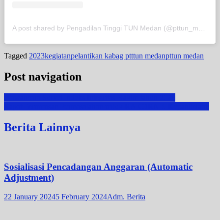
A post shared by Pengadilan Tinggi TUN Medan (@pttun_medan)
Tagged
2023
kegiatan
pelantikan kabag ptttun medan
pttun medan
Post navigation
Wawancara Survei Indeks Integritas Hakim tahun 2023
Rapat Perumusan Permasalahan untuk RAKORNIS Kepaniteraan
Berita Lainnya
Sosialisasi Pencadangan Anggaran (Automatic
Adjustment)
22 January 2024
5 February 2024
Adm. Berita