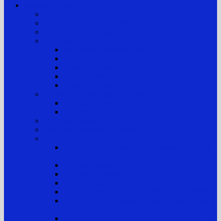
Layanan Publik
Jam Kerja
Jadwal Sidang PTTUN Medan
Tata Tertib Persidangan
Informasi Perkara
Informasi Perkara Banding
Informasi Perkara Tk. Pertama
Direktori Putusan
Laporan Perkara
Statistik Perkara
Prosedur Permohonan Informasi
Informasi Biasa
Informasi Khusus
Informasi Digital
Maklumat Layanan Pengadilan
Laporan
Sistem Akuntabilitas Kinerja Instansi Pemerintah
(SAKIP)
Laporan Tahunan
Laporan Keuangan
Laporan Realisasi Anggaran
Aset & Inventaris Barang Milik Negara (BMN)
Laporan Harta Kekayaan Penyelenggara Negara
(LHKPN)
Laporan Harta Kekayaan ASN (LHKASN)