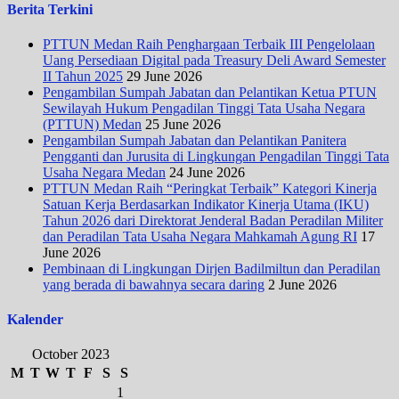
Berita Terkini
PTTUN Medan Raih Penghargaan Terbaik III Pengelolaan
Uang Persediaan Digital pada Treasury Deli Award Semester
II Tahun 2025
29 June 2026
Pengambilan Sumpah Jabatan dan Pelantikan Ketua PTUN
Sewilayah Hukum Pengadilan Tinggi Tata Usaha Negara
(PTTUN) Medan
25 June 2026
Pengambilan Sumpah Jabatan dan Pelantikan Panitera
Pengganti dan Jurusita di Lingkungan Pengadilan Tinggi Tata
Usaha Negara Medan
24 June 2026
PTTUN Medan Raih “Peringkat Terbaik” Kategori Kinerja
Satuan Kerja Berdasarkan Indikator Kinerja Utama (IKU)
Tahun 2026 dari Direktorat Jenderal Badan Peradilan Militer
dan Peradilan Tata Usaha Negara Mahkamah Agung RI
17
June 2026
Pembinaan di Lingkungan Dirjen Badilmiltun dan Peradilan
yang berada di bawahnya secara daring
2 June 2026
Kalender
October 2023
M
T
W
T
F
S
S
1