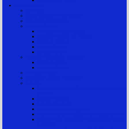
Laporan Hasil Survei
Layanan Publik
Jam Kerja
Jadwal Sidang PTTUN Medan
Tata Tertib Persidangan
Informasi Perkara
Informasi Perkara Banding
Informasi Perkara Tk. Pertama
Direktori Putusan
Laporan Perkara
Statistik Perkara
Prosedur Permohonan Informasi
Informasi Biasa
Informasi Khusus
Informasi Digital
Maklumat Layanan Pengadilan
Laporan
Sistem Akuntabilitas Kinerja Instansi Pemerintah
(SAKIP)
Laporan Tahunan
Laporan Keuangan
Laporan Realisasi Anggaran
Aset & Inventaris Barang Milik Negara (BMN)
Laporan Harta Kekayaan Penyelenggara Negara
(LHKPN)