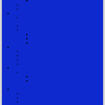
Laporan Harta Kekayaan ASN (LHKASN)
Pengumuman
Pengaduan Layanan Publik
Layanan Hukum
Layanan Hukum Bagi Masyarakat Kurang Mampu
(POSBAKUM)
Layanan Prioritas
Prosedur Pengajuan dan Biaya Perkara
Prosedur Penerimaan & Penyelesaian Perkara
Biaya Proses dan Panjar Biaya Perkara
e-Payment
Berita
Berita Terkini
Galeri Foto
Galeri Video
Arsip Berita
Reformasi Birokrasi
Zona Integritas
SK Tim Pembangunan Zona Integritas
Lembar Kerja Elektronik (LKE) Zona Integritas
PTTUN Medan
Hubungi kami
Alamat Pengadilan
Kontak Pengadilan
Tim Pengelola Website