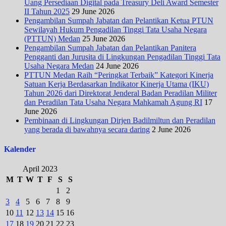
Uang Persediaan Digital pada Treasury Deli Award Semester
II Tahun 2025
29 June 2026
Pengambilan Sumpah Jabatan dan Pelantikan Ketua PTUN
Sewilayah Hukum Pengadilan Tinggi Tata Usaha Negara
(PTTUN) Medan
25 June 2026
Pengambilan Sumpah Jabatan dan Pelantikan Panitera
Pengganti dan Jurusita di Lingkungan Pengadilan Tinggi Tata
Usaha Negara Medan
24 June 2026
PTTUN Medan Raih “Peringkat Terbaik” Kategori Kinerja
Satuan Kerja Berdasarkan Indikator Kinerja Utama (IKU)
Tahun 2026 dari Direktorat Jenderal Badan Peradilan Militer
dan Peradilan Tata Usaha Negara Mahkamah Agung RI
17
June 2026
Pembinaan di Lingkungan Dirjen Badilmiltun dan Peradilan
yang berada di bawahnya secara daring
2 June 2026
Kalender
April 2023
M
T
W
T
F
S
S
1
2
3
4
5
6
7
8
9
10
11
12
13
14
15
16
17
18
19
20
21
22
23