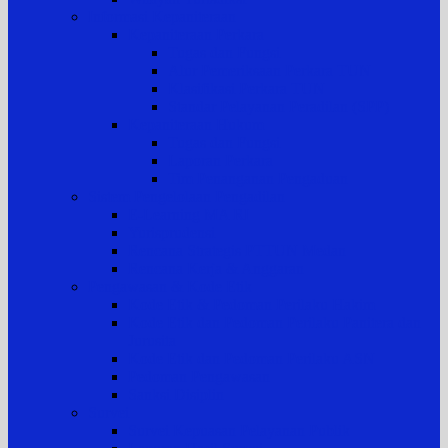
Informasi Kepaniteraan
Kepaniteraan Perkara
Tugas dan Fungsi
Alur Pemeriksaan Perkara TUN
Klasifikasi Perkara TUN
Standar Pelayanan Peradilan (SPP)
Kepaniteraan Hukum
Tugas dan Fungsi
Laporan Perkara
Tim Penanganan Pengaduan
Sistem Pengelolaan Pengadilan
E-Learning MA RI
Yurisprudensi
Rencana Strategis PTTUN Medan
Rencana Kerja & Anggaran
Pengawasan & Kode Etik
Kode Etik & Pedoman Perilaku Hakim
Kode Etik dan Pedoman Perilaku Panitera dan
Jurusita
Kode Etik dan Pedoman Perilaku ASN
Pedoman Pengawasan
Sanksi Disiplin
Survei
Survei Kepuasan Pelayanan Publik