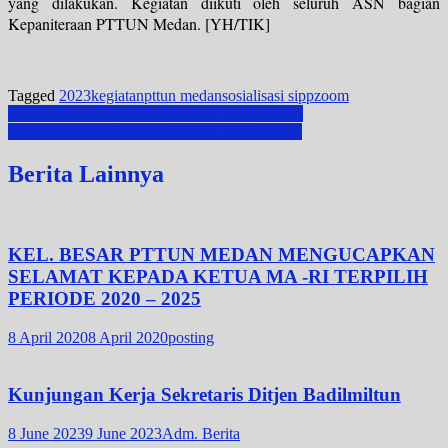
yang dilakukan. Kegiatan diikuti oleh seluruh ASN bagian
Kepaniteraan PTTUN Medan. [YH/TIK]
Tagged
2023
kegiatan
pttun medan
sosialisasi sipp
zoom
Post
Rapat Tim Evaluasi Anggaran PTTUN Medan
Monitoring dan Evaluasi SOP PTTUN Medan
navigation
Berita Lainnya
KEL. BESAR PTTUN MEDAN MENGUCAPKAN
SELAMAT KEPADA KETUA MA -RI TERPILIH
PERIODE 2020 – 2025
8 April 2020
8 April 2020
posting
Kunjungan Kerja Sekretaris Ditjen Badilmiltun
8 June 2023
9 June 2023
Adm. Berita