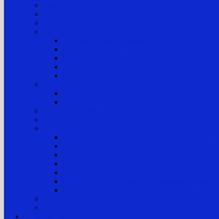
Jam Kerja
Jadwal Sidang PTTUN Medan
Tata Tertib Persidangan
Informasi Perkara
Informasi Perkara Banding
Informasi Perkara Tk. Pertama
Direktori Putusan
Laporan Perkara
Statistik Perkara
Prosedur Permohonan Informasi
Informasi Biasa
Informasi Khusus
Informasi Digital
Maklumat Layanan Pengadilan
Laporan
Sistem Akuntabilitas Kinerja Instansi Pemerintah
Laporan Tahunan
Laporan Keuangan
Laporan Realisasi Anggaran
Aset & Inventaris Barang Milik Negara (BMN)
Laporan Harta Kekayaan Penyelenggara Negara
Laporan Harta Kekayaan ASN (LHKASN)
Pengumuman
Pengaduan Layanan Publik
Layanan Hukum