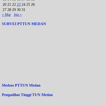
20
21
22
23
24
25
26
27
28
29
30
31
« Mar
Jun »
SURVEI PTTUN MEDAN
Medsos PTTUN Medan
Pengadilan Tinggi TUN Medan