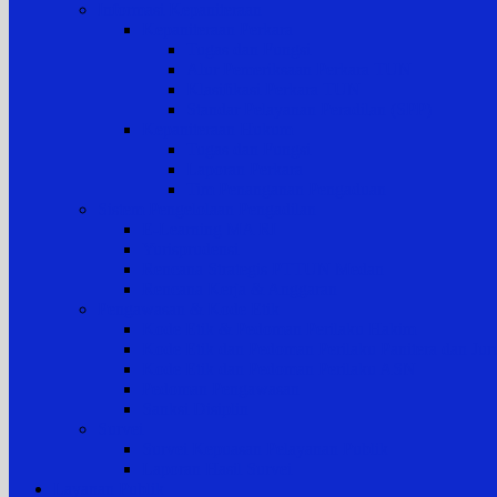
Informasi Kepaniteraan
Kepaniteraan Perkara
Tugas dan Fungsi
Alur Pemeriksaan Perkara TUN
Klasifikasi Perkara TUN
Standar Pelayanan Peradilan (SPP)
Kepaniteraan Hukum
Tugas dan Fungsi
Laporan Perkara
Tim Penanganan Pengaduan
Sistem Pengelolaan Pengadilan
E-Learning MA RI
Yurisprudensi
Rencana Strategis PTTUN Medan
Rencana Kerja & Anggaran
Pengawasan & Kode Etik
Kode Etik & Pedoman Perilaku Hakim
Kode Etik dan Pedoman Perilaku Panitera dan Juru
Kode Etik dan Pedoman Perilaku ASN
Pedoman Pengawasan
Sanksi Disiplin
Survei
Survei Kepuasan Pelayanan Publik
Laporan Hasil Survei
Layanan Publik