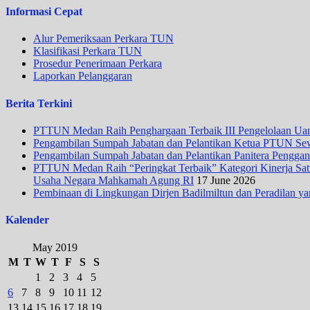
Informasi Cepat
Alur Pemeriksaan Perkara TUN
Klasifikasi Perkara TUN
Prosedur Penerimaan Perkara
Laporkan Pelanggaran
Berita Terkini
PTTUN Medan Raih Penghargaan Terbaik III Pengelolaan Uang
Pengambilan Sumpah Jabatan dan Pelantikan Ketua PTUN Se
Pengambilan Sumpah Jabatan dan Pelantikan Panitera Penggan
PTTUN Medan Raih “Peringkat Terbaik” Kategori Kinerja Satua
Usaha Negara Mahkamah Agung RI
17 June 2026
Pembinaan di Lingkungan Dirjen Badilmiltun dan Peradilan ya
Kalender
May 2019
M
T
W
T
F
S
S
1
2
3
4
5
6
7
8
9
10
11
12
13
14
15
16
17
18
19