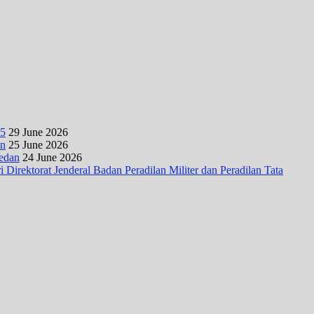
25
29 June 2026
an
25 June 2026
Medan
24 June 2026
irektorat Jenderal Badan Peradilan Militer dan Peradilan Tata