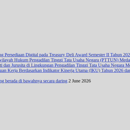
 Persediaan Digital pada Treasury Deli Award Semester II Tahun 20
wilayah Hukum Pengadilan Tinggi Tata Usaha Negara (PTTUN) Med
ti dan Jurusita di Lingkungan Pengadilan Tinggi Tata Usaha Negara 
n Kerja Berdasarkan Indikator Kinerja Utama (IKU) Tahun 2026 dari D
ng berada di bawahnya secara daring
2 June 2026