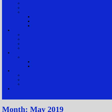
Layanan Hukum Bagi Masyarakat Kurang Mampu (
Layanan Prioritas
Prosedur Pengajuan dan Biaya Perkara
Prosedur Penerimaan & Penyelesaian Perkara
Biaya Proses dan Panjar Biaya Perkara
e-Payment
Berita
Berita Terkini
Galeri Foto
Galeri Video
Arsip Berita
Reformasi Birokrasi
Zona Integritas
SK Tim Pembangunan Zona Integritas
Lembar Kerja Elektronik (LKE) Zona Integrita
Hubungi kami
Alamat Pengadilan
Kontak Pengadilan
Tim Pengelola Website
JDIH
site mode button
Month:
May 2019