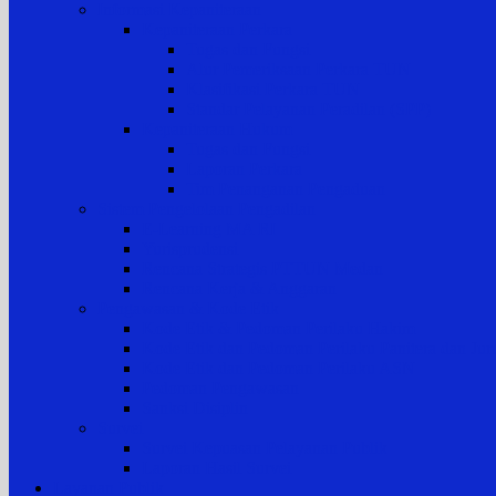
Informasi Kepaniteraan
Kepaniteraan Perkara
Tugas dan Fungsi
Alur Pemeriksaan Perkara TUN
Klasifikasi Perkara TUN
Standar Pelayanan Peradilan (SPP)
Kepaniteraan Hukum
Tugas dan Fungsi
Laporan Perkara
Tim Penanganan Pengaduan
Sistem Pengelolaan Pengadilan
E-Learning MA RI
Yurisprudensi
Rencana Strategis PTTUN Medan
Rencana Kerja & Anggaran
Pengawasan & Kode Etik
Kode Etik & Pedoman Perilaku Hakim
Kode Etik dan Pedoman Perilaku Panitera dan Juru
Kode Etik dan Pedoman Perilaku ASN
Pedoman Pengawasan
Sanksi Disiplin
Survei
Survei Kepuasan Pelayanan Publik
Laporan Hasil Survei
Layanan Publik