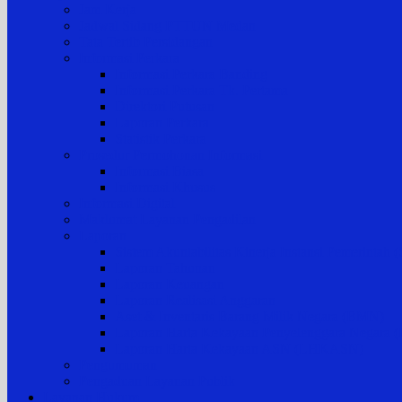
Jam Kerja
Jadwal Sidang PTTUN Medan
Tata Tertib Persidangan
Informasi Perkara
Informasi Perkara Banding
Informasi Perkara Tk. Pertama
Direktori Putusan
Laporan Perkara
Statistik Perkara
Prosedur Permohonan Informasi
Informasi Biasa
Informasi Khusus
Informasi Digital
Maklumat Layanan Pengadilan
Laporan
Sistem Akuntabilitas Kinerja Instansi Pemerintah
Laporan Tahunan
Laporan Keuangan
Laporan Realisasi Anggaran
Aset & Inventaris Barang Milik Negara (BMN)
Laporan Harta Kekayaan Penyelenggara Negara
Laporan Harta Kekayaan ASN (LHKASN)
Pengumuman
Pengaduan Layanan Publik
Layanan Hukum