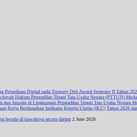
 Persediaan Digital pada Treasury Deli Award Semester II Tahun 20
wilayah Hukum Pengadilan Tinggi Tata Usaha Negara (PTTUN) Med
ti dan Jurusita di Lingkungan Pengadilan Tinggi Tata Usaha Negara 
n Kerja Berdasarkan Indikator Kinerja Utama (IKU) Tahun 2026 dari D
ng berada di bawahnya secara daring
2 June 2026