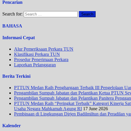
Pencarian
Search for:
BAHASA
Informasi Cepat
Alur Pemeriksaan Perkara TUN
Klasifikasi Perkara TUN
Prosedur Penerimaan Perkara
Laporkan Pelanggaran
Berita Terkini
PTTUN Medan Raih Penghargaan Terbaik III Pengelolaan Uang
Pengambilan Sumpah Jabatan dan Pelantikan Ketua PTUN Se
Pengambilan Sumpah Jabatan dan Pelantikan Panitera Penggan
PTTUN Medan Raih “Peringkat Terbaik” Kategori Kinerja Satua
Usaha Negara Mahkamah Agung RI
17 June 2026
Pembinaan di Lingkungan Dirjen Badilmiltun dan Peradilan ya
Kalender