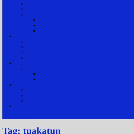
Layanan Hukum Bagi Masyarakat Kurang Mampu (
Layanan Prioritas
Prosedur Pengajuan dan Biaya Perkara
Prosedur Penerimaan & Penyelesaian Perkara
Biaya Proses dan Panjar Biaya Perkara
e-Payment
Berita
Berita Terkini
Galeri Foto
Galeri Video
Arsip Berita
Reformasi Birokrasi
Zona Integritas
SK Tim Pembangunan Zona Integritas
Lembar Kerja Elektronik (LKE) Zona Integrita
Hubungi kami
Alamat Pengadilan
Kontak Pengadilan
Tim Pengelola Website
JDIH
site mode button
Tag:
tuakatun