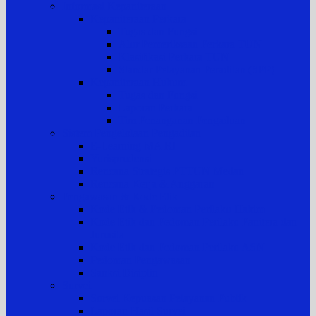
Informasi Kepaniteraan
Kepaniteraan Perkara
Tugas dan Fungsi
Alur Pemeriksaan Perkara TUN
Klasifikasi Perkara TUN
Standar Pelayanan Peradilan (SPP)
Kepaniteraan Hukum
Tugas dan Fungsi
Laporan Perkara
Tim Penanganan Pengaduan
Sistem Pengelolaan Pengadilan
E-Learning MA RI
Yurisprudensi
Rencana Strategis PTTUN Medan
Rencana Kerja & Anggaran
Pengawasan & Kode Etik
Kode Etik & Pedoman Perilaku Hakim
Kode Etik dan Pedoman Perilaku Panitera dan
Jurusita
Kode Etik dan Pedoman Perilaku ASN
Pedoman Pengawasan
Sanksi Disiplin
Survei
Survei Kepuasan Pelayanan Publik
Laporan Hasil Survei