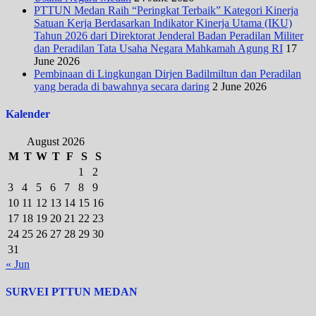
PTTUN Medan Raih “Peringkat Terbaik” Kategori Kinerja
Satuan Kerja Berdasarkan Indikator Kinerja Utama (IKU)
Tahun 2026 dari Direktorat Jenderal Badan Peradilan Militer
dan Peradilan Tata Usaha Negara Mahkamah Agung RI
17
June 2026
Pembinaan di Lingkungan Dirjen Badilmiltun dan Peradilan
yang berada di bawahnya secara daring
2 June 2026
Kalender
August 2026
M
T
W
T
F
S
S
1
2
3
4
5
6
7
8
9
10
11
12
13
14
15
16
17
18
19
20
21
22
23
24
25
26
27
28
29
30
31
« Jun
SURVEI PTTUN MEDAN