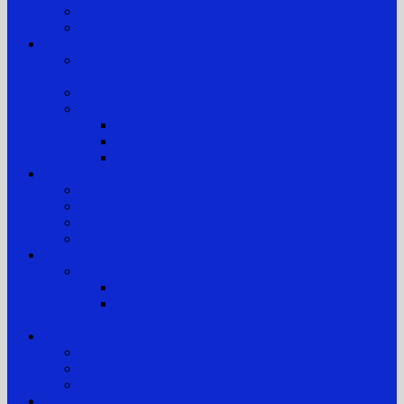
Pengumuman
Pengaduan Layanan Publik
Layanan Hukum
Layanan Hukum Bagi Masyarakat Kurang Mampu
(POSBAKUM)
Layanan Prioritas
Prosedur Pengajuan dan Biaya Perkara
Prosedur Penerimaan & Penyelesaian Perkara
Biaya Proses dan Panjar Biaya Perkara
e-Payment
Berita
Berita Terkini
Galeri Foto
Galeri Video
Arsip Berita
Reformasi Birokrasi
Zona Integritas
SK Tim Pembangunan Zona Integritas
Lembar Kerja Elektronik (LKE) Zona Integritas
PTTUN Medan
Hubungi kami
Alamat Pengadilan
Kontak Pengadilan
Tim Pengelola Website
JDIH