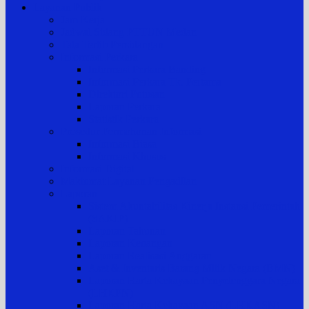
Layanan Publik
Jam Kerja
Jadwal Sidang PTTUN Medan
Tata Tertib Persidangan
Informasi Perkara
Informasi Perkara Banding
Informasi Perkara Tk. Pertama
Direktori Putusan
Laporan Perkara
Statistik Perkara
Prosedur Permohonan Informasi
Informasi Biasa
Informasi Khusus
Informasi Digital
Maklumat Layanan Pengadilan
Laporan
Sistem Akuntabilitas Kinerja Instansi Pemerintah
(SAKIP)
Laporan Tahunan
Laporan Keuangan
Laporan Realisasi Anggaran
Aset & Inventaris Barang Milik Negara (BMN)
Laporan Harta Kekayaan Penyelenggara Negara
(LHKPN)
Laporan Harta Kekayaan ASN (LHKASN)