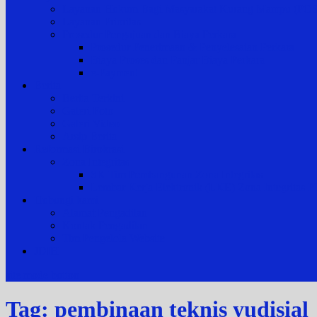
Layanan Hukum Bagi Masyarakat Kurang Mampu (
Layanan Prioritas
Prosedur Pengajuan dan Biaya Perkara
Prosedur Penerimaan & Penyelesaian Perkara
Biaya Proses dan Panjar Biaya Perkara
e-Payment
Berita
Berita Terkini
Galeri Foto
Galeri Video
Arsip Berita
Reformasi Birokrasi
Zona Integritas
SK Tim Pembangunan Zona Integritas
Lembar Kerja Elektronik (LKE) Zona Integrita
Hubungi kami
Alamat Pengadilan
Kontak Pengadilan
Tim Pengelola Website
JDIH
site mode button
Tag:
pembinaan teknis yudisial