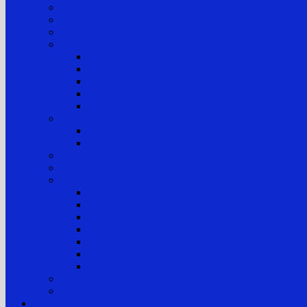
Jam Kerja
Jadwal Sidang PTTUN Medan
Tata Tertib Persidangan
Informasi Perkara
Informasi Perkara Banding
Informasi Perkara Tk. Pertama
Direktori Putusan
Laporan Perkara
Statistik Perkara
Prosedur Permohonan Informasi
Informasi Biasa
Informasi Khusus
Informasi Digital
Maklumat Layanan Pengadilan
Laporan
Sistem Akuntabilitas Kinerja Instansi Pemerintah
Laporan Tahunan
Laporan Keuangan
Laporan Realisasi Anggaran
Aset & Inventaris Barang Milik Negara (BMN)
Laporan Harta Kekayaan Penyelenggara Negara
Laporan Harta Kekayaan ASN (LHKASN)
Pengumuman
Pengaduan Layanan Publik
Layanan Hukum