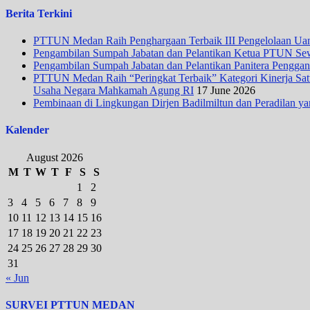
Berita Terkini
PTTUN Medan Raih Penghargaan Terbaik III Pengelolaan Uang
Pengambilan Sumpah Jabatan dan Pelantikan Ketua PTUN Se
Pengambilan Sumpah Jabatan dan Pelantikan Panitera Penggan
PTTUN Medan Raih “Peringkat Terbaik” Kategori Kinerja Satua
Usaha Negara Mahkamah Agung RI
17 June 2026
Pembinaan di Lingkungan Dirjen Badilmiltun dan Peradilan ya
Kalender
August 2026
M
T
W
T
F
S
S
1
2
3
4
5
6
7
8
9
10
11
12
13
14
15
16
17
18
19
20
21
22
23
24
25
26
27
28
29
30
31
« Jun
SURVEI PTTUN MEDAN