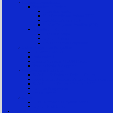
Informasi Kepaniteraan
Kepaniteraan Perkara
Tugas dan Fungsi
Alur Pemeriksaan Perkara TUN
Klasifikasi Perkara TUN
Standar Pelayanan Peradilan (SPP)
Kepaniteraan Hukum
Tugas dan Fungsi
Laporan Perkara
Tim Penanganan Pengaduan
Sistem Pengelolaan Pengadilan
E-Learning MA RI
Yurisprudensi
Rencana Strategis PTTUN Medan
Rencana Kerja & Anggaran
Pengawasan & Kode Etik
Kode Etik & Pedoman Perilaku Hakim
Kode Etik dan Pedoman Perilaku Panitera dan Juru
Kode Etik dan Pedoman Perilaku ASN
Pedoman Pengawasan
Sanksi Disiplin
Survei
Survei Kepuasan Pelayanan Publik
Laporan Hasil Survei
Layanan Publik