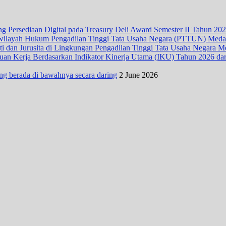
 Persediaan Digital pada Treasury Deli Award Semester II Tahun 20
wilayah Hukum Pengadilan Tinggi Tata Usaha Negara (PTTUN) Med
ti dan Jurusita di Lingkungan Pengadilan Tinggi Tata Usaha Negara 
n Kerja Berdasarkan Indikator Kinerja Utama (IKU) Tahun 2026 dari D
ng berada di bawahnya secara daring
2 June 2026