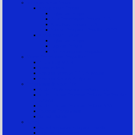
Informasi Kepaniteraan
Kepaniteraan Perkara
Tugas dan Fungsi
Alur Pemeriksaan Perkara TUN
Klasifikasi Perkara TUN
Standar Pelayanan Peradilan (SPP)
Kepaniteraan Hukum
Tugas dan Fungsi
Laporan Perkara
Tim Penanganan Pengaduan
Sistem Pengelolaan Pengadilan
E-Learning MA RI
Yurisprudensi
Rencana Strategis PTTUN Medan
Rencana Kerja & Anggaran
Pengawasan & Kode Etik
Kode Etik & Pedoman Perilaku Hakim
Kode Etik dan Pedoman Perilaku Panitera dan
Jurusita
Kode Etik dan Pedoman Perilaku ASN
Pedoman Pengawasan
Sanksi Disiplin
Survei
Survei Kepuasan Pelayanan Publik
Laporan Hasil Survei