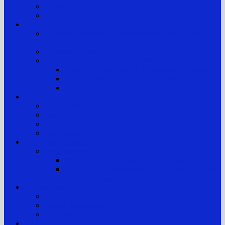
Pengumuman
Pengaduan Layanan Publik
Layanan Hukum
Layanan Hukum Bagi Masyarakat Kurang Mampu
(POSBAKUM)
Layanan Prioritas
Prosedur Pengajuan dan Biaya Perkara
Prosedur Penerimaan & Penyelesaian Perkara
Biaya Proses dan Panjar Biaya Perkara
e-Payment
Berita
Berita Terkini
Galeri Foto
Galeri Video
Arsip Berita
Reformasi Birokrasi
Zona Integritas
SK Tim Pembangunan Zona Integritas
Lembar Kerja Elektronik (LKE) Zona Integritas
PTTUN Medan
Hubungi kami
Alamat Pengadilan
Kontak Pengadilan
Tim Pengelola Website
JDIH