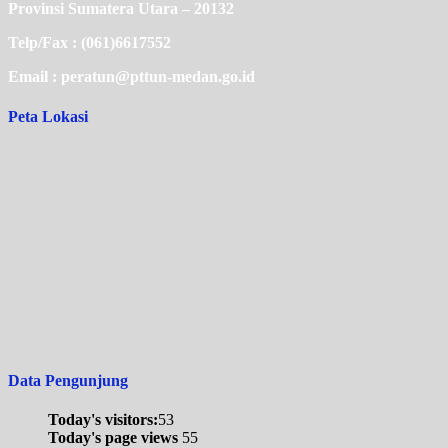
Provinsi Sumatera Utara – 20132
Telp/Fax : (061)6617552
Email : peratun@pttun-medan.go.id
Peta Lokasi
Data Pengunjung
Today's visitors:
53
Today's page views
55