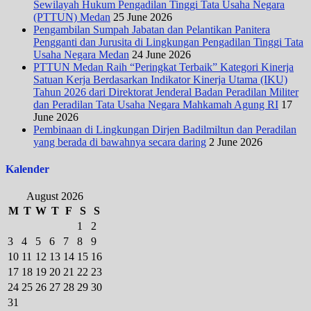
Sewilayah Hukum Pengadilan Tinggi Tata Usaha Negara
(PTTUN) Medan
25 June 2026
Pengambilan Sumpah Jabatan dan Pelantikan Panitera
Pengganti dan Jurusita di Lingkungan Pengadilan Tinggi Tata
Usaha Negara Medan
24 June 2026
PTTUN Medan Raih “Peringkat Terbaik” Kategori Kinerja
Satuan Kerja Berdasarkan Indikator Kinerja Utama (IKU)
Tahun 2026 dari Direktorat Jenderal Badan Peradilan Militer
dan Peradilan Tata Usaha Negara Mahkamah Agung RI
17
June 2026
Pembinaan di Lingkungan Dirjen Badilmiltun dan Peradilan
yang berada di bawahnya secara daring
2 June 2026
Kalender
August 2026
M
T
W
T
F
S
S
1
2
3
4
5
6
7
8
9
10
11
12
13
14
15
16
17
18
19
20
21
22
23
24
25
26
27
28
29
30
31