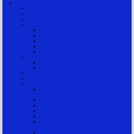
Layanan Publik
Jam Kerja
Jadwal Sidang PTTUN Medan
Tata Tertib Persidangan
Informasi Perkara
Informasi Perkara Banding
Informasi Perkara Tk. Pertama
Direktori Putusan
Laporan Perkara
Statistik Perkara
Prosedur Permohonan Informasi
Informasi Biasa
Informasi Khusus
Informasi Digital
Maklumat Layanan Pengadilan
Laporan
Sistem Akuntabilitas Kinerja Instansi Pemerintah
(SAKIP)
Laporan Tahunan
Laporan Keuangan
Laporan Realisasi Anggaran
Aset & Inventaris Barang Milik Negara (BMN)
Laporan Harta Kekayaan Penyelenggara Negara
(LHKPN)
Laporan Harta Kekayaan ASN (LHKASN)