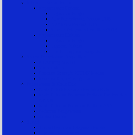
Informasi Kepaniteraan
Kepaniteraan Perkara
Tugas dan Fungsi
Alur Pemeriksaan Perkara TUN
Klasifikasi Perkara TUN
Standar Pelayanan Peradilan (SPP)
Kepaniteraan Hukum
Tugas dan Fungsi
Laporan Perkara
Tim Penanganan Pengaduan
Sistem Pengelolaan Pengadilan
E-Learning MA RI
Yurisprudensi
Rencana Strategis PTTUN Medan
Rencana Kerja & Anggaran
Pengawasan & Kode Etik
Kode Etik & Pedoman Perilaku Hakim
Kode Etik dan Pedoman Perilaku Panitera dan
Jurusita
Kode Etik dan Pedoman Perilaku ASN
Pedoman Pengawasan
Sanksi Disiplin
Survei
Survei Kepuasan Pelayanan Publik
Laporan Hasil Survei