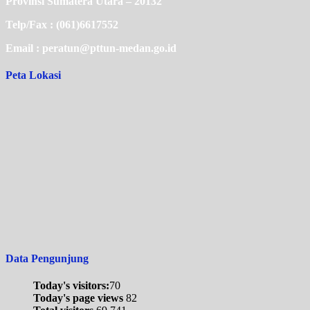
Provinsi Sumatera Utara – 20132
Telp/Fax : (061)6617552
Email : peratun@pttun-medan.go.id
Peta Lokasi
Data Pengunjung
Today's visitors:
70
Today's page views
82