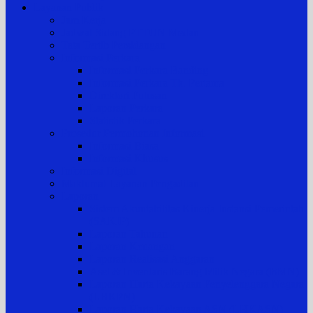
Layanan Publik
Jam Kerja
Jadwal Sidang PTTUN Medan
Tata Tertib Persidangan
Informasi Perkara
Informasi Perkara Banding
Informasi Perkara Tk. Pertama
Direktori Putusan
Laporan Perkara
Statistik Perkara
Prosedur Permohonan Informasi
Informasi Biasa
Informasi Khusus
Informasi Digital
Maklumat Layanan Pengadilan
Laporan
Sistem Akuntabilitas Kinerja Instansi Pemerintah
(SAKIP)
Laporan Tahunan
Laporan Keuangan
Laporan Realisasi Anggaran
Aset & Inventaris Barang Milik Negara (BMN)
Laporan Harta Kekayaan Penyelenggara Negara
(LHKPN)
Laporan Harta Kekayaan ASN (LHKASN)