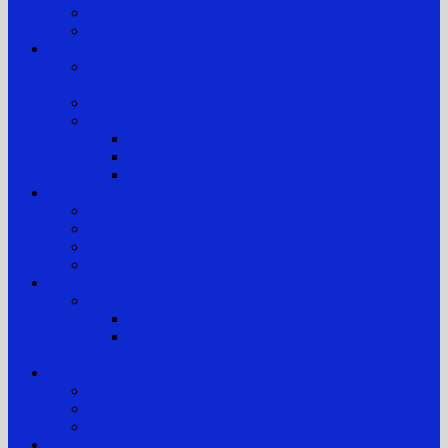
Pengumuman
Pengaduan Layanan Publik
Layanan Hukum
Layanan Hukum Bagi Masyarakat Kurang Mampu
(POSBAKUM)
Layanan Prioritas
Prosedur Pengajuan dan Biaya Perkara
Prosedur Penerimaan & Penyelesaian Perkara
Biaya Proses dan Panjar Biaya Perkara
e-Payment
Berita
Berita Terkini
Galeri Foto
Galeri Video
Arsip Berita
Reformasi Birokrasi
Zona Integritas
SK Tim Pembangunan Zona Integritas
Lembar Kerja Elektronik (LKE) Zona Integritas
PTTUN Medan
Hubungi kami
Alamat Pengadilan
Kontak Pengadilan
Tim Pengelola Website
JDIH