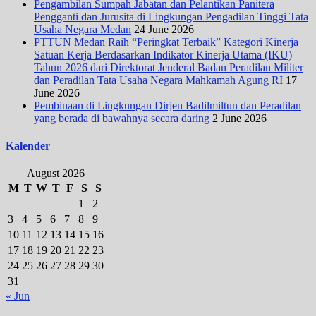
Pengambilan Sumpah Jabatan dan Pelantikan Panitera
Pengganti dan Jurusita di Lingkungan Pengadilan Tinggi Tata
Usaha Negara Medan
24 June 2026
PTTUN Medan Raih “Peringkat Terbaik” Kategori Kinerja
Satuan Kerja Berdasarkan Indikator Kinerja Utama (IKU)
Tahun 2026 dari Direktorat Jenderal Badan Peradilan Militer
dan Peradilan Tata Usaha Negara Mahkamah Agung RI
17
June 2026
Pembinaan di Lingkungan Dirjen Badilmiltun dan Peradilan
yang berada di bawahnya secara daring
2 June 2026
Kalender
August 2026
M
T
W
T
F
S
S
1
2
3
4
5
6
7
8
9
10
11
12
13
14
15
16
17
18
19
20
21
22
23
24
25
26
27
28
29
30
31
« Jun