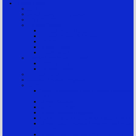
Layanan Publik
Jam Kerja
Jadwal Sidang PTTUN Medan
Tata Tertib Persidangan
Informasi Perkara
Informasi Perkara Banding
Informasi Perkara Tk. Pertama
Direktori Putusan
Laporan Perkara
Statistik Perkara
Prosedur Permohonan Informasi
Informasi Biasa
Informasi Khusus
Informasi Digital
Maklumat Layanan Pengadilan
Laporan
Sistem Akuntabilitas Kinerja Instansi Pemerintah
(SAKIP)
Laporan Tahunan
Laporan Keuangan
Laporan Realisasi Anggaran
Aset & Inventaris Barang Milik Negara (BMN)
Laporan Harta Kekayaan Penyelenggara Negara
(LHKPN)
Laporan Harta Kekayaan ASN (LHKASN)