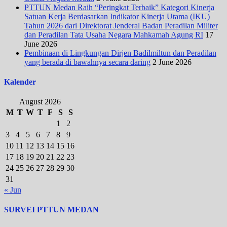
PTTUN Medan Raih “Peringkat Terbaik” Kategori Kinerja
Satuan Kerja Berdasarkan Indikator Kinerja Utama (IKU)
Tahun 2026 dari Direktorat Jenderal Badan Peradilan Militer
dan Peradilan Tata Usaha Negara Mahkamah Agung RI
17
June 2026
Pembinaan di Lingkungan Dirjen Badilmiltun dan Peradilan
yang berada di bawahnya secara daring
2 June 2026
Kalender
August 2026
M
T
W
T
F
S
S
1
2
3
4
5
6
7
8
9
10
11
12
13
14
15
16
17
18
19
20
21
22
23
24
25
26
27
28
29
30
31
« Jun
SURVEI PTTUN MEDAN