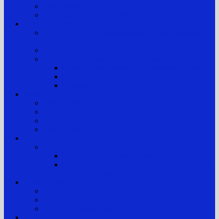
Pengumuman
Pengaduan Layanan Publik
Layanan Hukum
Layanan Hukum Bagi Masyarakat Kurang Mampu
(POSBAKUM)
Layanan Prioritas
Prosedur Pengajuan dan Biaya Perkara
Prosedur Penerimaan & Penyelesaian Perkara
Biaya Proses dan Panjar Biaya Perkara
e-Payment
Berita
Berita Terkini
Galeri Foto
Galeri Video
Arsip Berita
Reformasi Birokrasi
Zona Integritas
SK Tim Pembangunan Zona Integritas
Lembar Kerja Elektronik (LKE) Zona Integritas
PTTUN Medan
Hubungi kami
Alamat Pengadilan
Kontak Pengadilan
Tim Pengelola Website
JDIH