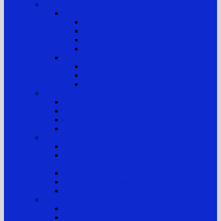
Informasi Kepaniteraan
Kepaniteraan Perkara
Tugas dan Fungsi
Alur Pemeriksaan Perkara TUN
Klasifikasi Perkara TUN
Standar Pelayanan Peradilan (SPP)
Kepaniteraan Hukum
Tugas dan Fungsi
Laporan Perkara
Tim Penanganan Pengaduan
Sistem Pengelolaan Pengadilan
E-Learning MA RI
Yurisprudensi
Rencana Strategis PTTUN Medan
Rencana Kerja & Anggaran
Pengawasan & Kode Etik
Kode Etik & Pedoman Perilaku Hakim
Kode Etik dan Pedoman Perilaku Panitera dan
Jurusita
Kode Etik dan Pedoman Perilaku ASN
Pedoman Pengawasan
Sanksi Disiplin
Survei
Survei Kepuasan Pelayanan Publik
Laporan Hasil Survei