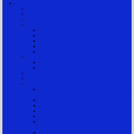
Layanan Publik
Jam Kerja
Jadwal Sidang PTTUN Medan
Tata Tertib Persidangan
Informasi Perkara
Informasi Perkara Banding
Informasi Perkara Tk. Pertama
Direktori Putusan
Laporan Perkara
Statistik Perkara
Prosedur Permohonan Informasi
Informasi Biasa
Informasi Khusus
Informasi Digital
Maklumat Layanan Pengadilan
Laporan
Sistem Akuntabilitas Kinerja Instansi Pemerintah
(SAKIP)
Laporan Tahunan
Laporan Keuangan
Laporan Realisasi Anggaran
Aset & Inventaris Barang Milik Negara (BMN)
Laporan Harta Kekayaan Penyelenggara Negara
(LHKPN)
Laporan Harta Kekayaan ASN (LHKASN)