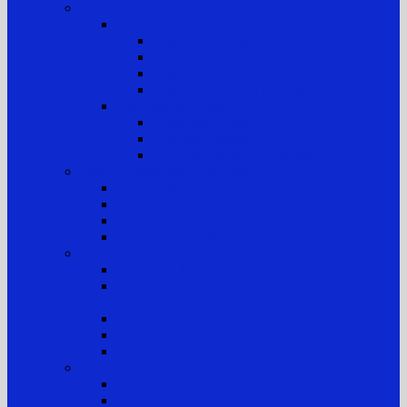
Informasi Kepaniteraan
Kepaniteraan Perkara
Tugas dan Fungsi
Alur Pemeriksaan Perkara TUN
Klasifikasi Perkara TUN
Standar Pelayanan Peradilan (SPP)
Kepaniteraan Hukum
Tugas dan Fungsi
Laporan Perkara
Tim Penanganan Pengaduan
Sistem Pengelolaan Pengadilan
E-Learning MA RI
Yurisprudensi
Rencana Strategis PTTUN Medan
Rencana Kerja & Anggaran
Pengawasan & Kode Etik
Kode Etik & Pedoman Perilaku Hakim
Kode Etik dan Pedoman Perilaku Panitera dan
Jurusita
Kode Etik dan Pedoman Perilaku ASN
Pedoman Pengawasan
Sanksi Disiplin
Survei
Survei Kepuasan Pelayanan Publik
Laporan Hasil Survei