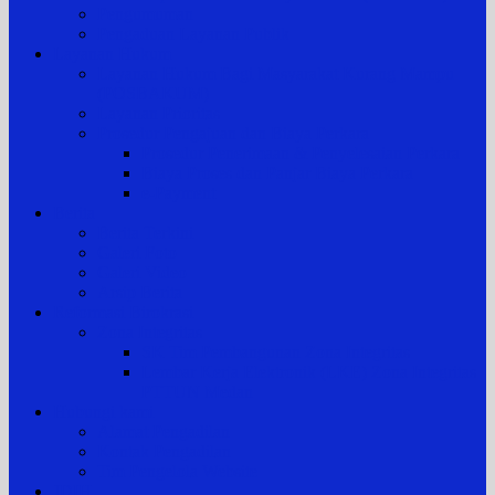
Pengumuman
Pengaduan Layanan Publik
Layanan Hukum
Layanan Hukum Bagi Masyarakat Kurang Mampu
(POSBAKUM)
Layanan Prioritas
Prosedur Pengajuan dan Biaya Perkara
Prosedur Penerimaan & Penyelesaian Perkara
Biaya Proses dan Panjar Biaya Perkara
e-Payment
Berita
Berita Terkini
Galeri Foto
Galeri Video
Arsip Berita
Reformasi Birokrasi
Zona Integritas
SK Tim Pembangunan Zona Integritas
Lembar Kerja Elektronik (LKE) Zona Integritas
PTTUN Medan
Hubungi kami
Alamat Pengadilan
Kontak Pengadilan
Tim Pengelola Website
JDIH