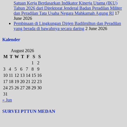
Satuan Kerja Berdasarkan Indikator Kinerja Utama (IKU)
Tahun 2026 dari Direktorat Jenderal Badan Peradilan Militer
dan Peradilan Tata Usaha Negara Mahkamah Agung RI
17
June 2026
Pembinaan di Lingkungan Dirjen Badilmiltun dan Peradilan
yang berada di bawahnya secara daring
2 June 2026
Kalender
August 2026
M
T
W
T
F
S
S
1
2
3
4
5
6
7
8
9
10
11
12
13
14
15
16
17
18
19
20
21
22
23
24
25
26
27
28
29
30
31
« Jun
SURVEI PTTUN MEDAN