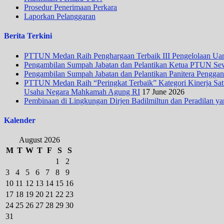
Prosedur Penerimaan Perkara
Laporkan Pelanggaran
Berita Terkini
PTTUN Medan Raih Penghargaan Terbaik III Pengelolaan Uang
Pengambilan Sumpah Jabatan dan Pelantikan Ketua PTUN Se
Pengambilan Sumpah Jabatan dan Pelantikan Panitera Penggan
PTTUN Medan Raih “Peringkat Terbaik” Kategori Kinerja Satua
Usaha Negara Mahkamah Agung RI
17 June 2026
Pembinaan di Lingkungan Dirjen Badilmiltun dan Peradilan ya
Kalender
August 2026
M
T
W
T
F
S
S
1
2
3
4
5
6
7
8
9
10
11
12
13
14
15
16
17
18
19
20
21
22
23
24
25
26
27
28
29
30
31