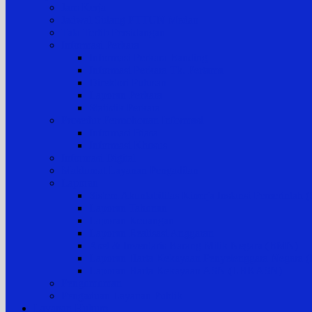
Jam Kerja
Jadwal Sidang PTTUN Medan
Tata Tertib Persidangan
Informasi Perkara
Informasi Perkara Banding
Informasi Perkara Tk. Pertama
Direktori Putusan
Laporan Perkara
Statistik Perkara
Prosedur Permohonan Informasi
Informasi Biasa
Informasi Khusus
Informasi Digital
Maklumat Layanan Pengadilan
Laporan
Sistem Akuntabilitas Kinerja Instansi Pemerintah
Laporan Tahunan
Laporan Keuangan
Laporan Realisasi Anggaran
Aset & Inventaris Barang Milik Negara (BMN)
Laporan Harta Kekayaan Penyelenggara Negara
Laporan Harta Kekayaan ASN (LHKASN)
Pengumuman
Pengaduan Layanan Publik
Layanan Hukum