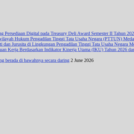
 Persediaan Digital pada Treasury Deli Award Semester II Tahun 20
wilayah Hukum Pengadilan Tinggi Tata Usaha Negara (PTTUN) Med
ti dan Jurusita di Lingkungan Pengadilan Tinggi Tata Usaha Negara 
n Kerja Berdasarkan Indikator Kinerja Utama (IKU) Tahun 2026 dari D
ng berada di bawahnya secara daring
2 June 2026