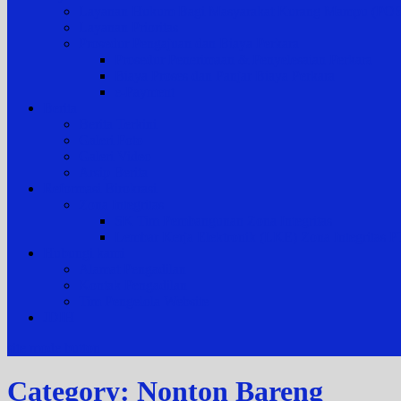
Layanan Hukum Bagi Masyarakat Kurang Mampu (
Layanan Prioritas
Prosedur Pengajuan dan Biaya Perkara
Prosedur Penerimaan & Penyelesaian Perkara
Biaya Proses dan Panjar Biaya Perkara
e-Payment
Berita
Berita Terkini
Galeri Foto
Galeri Video
Arsip Berita
Reformasi Birokrasi
Zona Integritas
SK Tim Pembangunan Zona Integritas
Lembar Kerja Elektronik (LKE) Zona Integrita
Hubungi kami
Alamat Pengadilan
Kontak Pengadilan
Tim Pengelola Website
JDIH
site mode button
Category:
Nonton Bareng