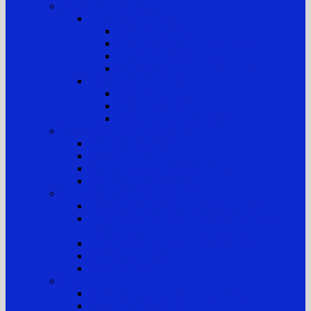
Informasi Kepaniteraan
Kepaniteraan Perkara
Tugas dan Fungsi
Alur Pemeriksaan Perkara TUN
Klasifikasi Perkara TUN
Standar Pelayanan Peradilan (SPP)
Kepaniteraan Hukum
Tugas dan Fungsi
Laporan Perkara
Tim Penanganan Pengaduan
Sistem Pengelolaan Pengadilan
E-Learning MA RI
Yurisprudensi
Rencana Strategis PTTUN Medan
Rencana Kerja & Anggaran
Pengawasan & Kode Etik
Kode Etik & Pedoman Perilaku Hakim
Kode Etik dan Pedoman Perilaku Panitera dan
Jurusita
Kode Etik dan Pedoman Perilaku ASN
Pedoman Pengawasan
Sanksi Disiplin
Survei
Survei Kepuasan Pelayanan Publik
Laporan Hasil Survei