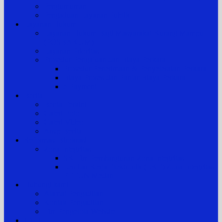
Pengumuman
Pengaduan Layanan Publik
Layanan Hukum
Layanan Hukum Bagi Masyarakat Kurang Mampu
(POSBAKUM)
Layanan Prioritas
Prosedur Pengajuan dan Biaya Perkara
Prosedur Penerimaan & Penyelesaian Perkara
Biaya Proses dan Panjar Biaya Perkara
e-Payment
Berita
Berita Terkini
Galeri Foto
Galeri Video
Arsip Berita
Reformasi Birokrasi
Zona Integritas
SK Tim Pembangunan Zona Integritas
Lembar Kerja Elektronik (LKE) Zona Integritas
PTTUN Medan
Hubungi kami
Alamat Pengadilan
Kontak Pengadilan
Tim Pengelola Website
JDIH