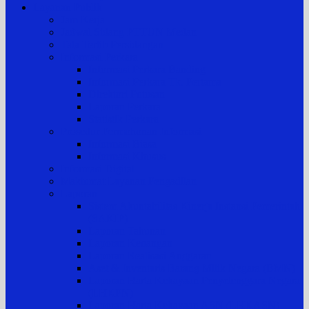
Layanan Publik
Jam Kerja
Jadwal Sidang PTTUN Medan
Tata Tertib Persidangan
Informasi Perkara
Informasi Perkara Banding
Informasi Perkara Tk. Pertama
Direktori Putusan
Laporan Perkara
Statistik Perkara
Prosedur Permohonan Informasi
Informasi Biasa
Informasi Khusus
Informasi Digital
Maklumat Layanan Pengadilan
Laporan
Sistem Akuntabilitas Kinerja Instansi Pemerintah
(SAKIP)
Laporan Tahunan
Laporan Keuangan
Laporan Realisasi Anggaran
Aset & Inventaris Barang Milik Negara (BMN)
Laporan Harta Kekayaan Penyelenggara Negara
(LHKPN)
Laporan Harta Kekayaan ASN (LHKASN)